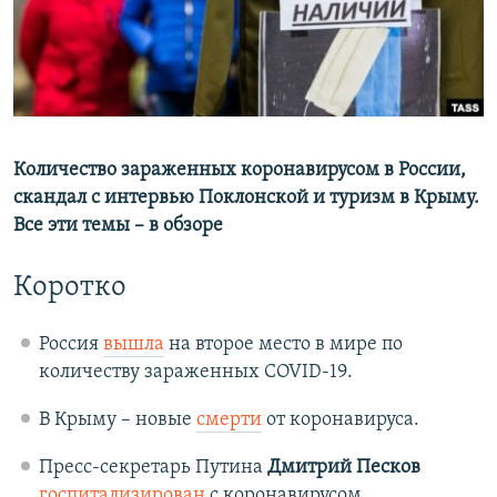
ПРИСОЕДИНЯЙТЕСЬ!
ПОБЕДИТЕЛЕЙ НЕ СУДЯТ?
КРЫМ.НЕПОКОРЕННЫЙ
ELIFBE
Все сайты RFE/RL
УКРАИНСКАЯ ПРОБЛЕМА КРЫМА
Количество зараженных коронавирусом в России,
скандал с интервью Поклонской и туризм в Крыму.
Все эти темы – в обзоре
Коротко
Россия
вышла
на второе место в мире по
количеству зараженных COVID-19.
В Крыму – новые
смерти
от коронавируса.
Пресс-секретарь Путина
Дмитрий Песков
госпитализирован
с коронавирусом.