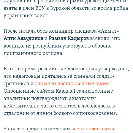
Служившие в российской армии уроженцы Чечни
взяты в плен ВСУ в Курской области во время рейда
украинских войск.
После начала боев командир спецназа «Ахмат»
Апти Алаудинов
и
Рамзан Кадыров
заявили, что
военные из республики участвуют в обороне
приграничного региона.
В то же время российские «военкоры» утверждают,
что кадыровцы прятались за спинами солдат-
срочников и
снимали постановочные видео
.
Опрошенные сайтом Кавказ.Реалии военные
аналитики подтверждают: ахматовцы
действительно часто остаются в лесополосах в
отдалении от линии боевого соприкосновения.
Запись с предполагаемыми
военнопленными