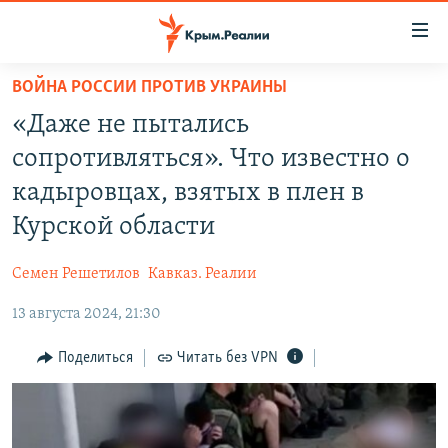
Доступность
ссылки
Вернуться
ВОЙНА РОССИИ ПРОТИВ УКРАИНЫ
к
НОВОСТИ
«Даже не пытались
основному
СПЕЦПРОЕКТЫ
содержанию
сопротивляться». Что известно о
ВОДА
Вернутся
ГРУЗ 200
кадыровцах, взятых в плен в
к
ИСТОРИЯ
КАРТА ВОЕННЫХ ОБЪЕКТОВ КРЫМА
Курской области
главной
ЕЩЕ
11 ЛЕТ ОККУПАЦИИ КРЫМА. 11 ИСТОРИЙ СОПРОТИВЛЕНИЯ
навигации
Семен Решетилов
Кавказ. Реалии
Вернутся
РАДІО СВОБОДА
ИНТЕРАКТИВ
к
13 августа 2024, 21:30
КАК ОБОЙТИ БЛОКИРОВКУ
ИНФОГРАФИКА
поиску
Поделиться
Читать без VPN
ТЕЛЕПРОЕКТ КРЫМ.РЕАЛИИ
Українською
СОВЕТЫ ПРАВОЗАЩИТНИКОВ
Qırımtatar
ПРОПАВШИЕ БЕЗ ВЕСТИ