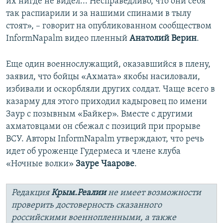
их нигде не видел... Несправедливо, что они себя
так распиарили и за нашими спинами в тылу
стоят», – говорит на опубликованном сообществом
InformNapalm видео пленный
Анатолий Верин
.
Еще один военнослужащий, оказавшийся в плену,
заявил, что бойцы «Ахмата» якобы насиловали,
избивали и оскорбляли других солдат. Чаще всего в
казарму для этого приходил кадыровец по имени
Заур с позывным «Байкер». Вместе с другими
ахматовцами он сбежал с позиций при прорыве
ВСУ. Авторы InformNapalm утверждают, что речь
идет об уроженце Гудермеса и члене клуба
«Ночные волки»
Зауре Чаарове
.
Редакция
Крым.Реалии
не имеет возможности
проверить достоверность сказанного
российскими военнопленными, а также