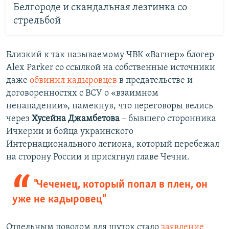
Белгороде и скандальная лезгинка со
стрельбой
Близкий к так называемому ЧВК «Вагнер» блогер
Alex Parker со ссылкой на собственные источники
даже
обвинил кадыровцев
в предательстве и
договоренностях с ВСУ о «взаимном
ненападении», намекнув, что переговоры велись
через
Хусейна Джамбетова
– бывшего сторонника
Ичкерии и бойца украинского
Интернационального легиона, который перебежал
на сторону России и присягнул главе Чечни.
"Чеченец, который попал в плен, он
уже не кадыровец"
Отдельным поводом для шуток стало
заявление