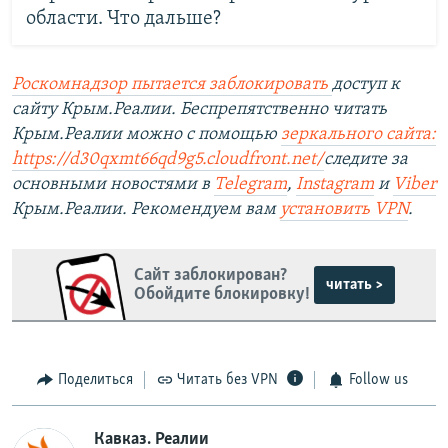
области. Что дальше?
Роскомнадзор пытается заблокировать
доступ к
сайту Крым.Реалии. Беспрепятственно читать
Крым.Реалии можно с помощью
зеркального сайта:
https://d30qxmt66qd9g5.cloudfront.net/
следите за
основными новостями в
Telegram
,
Instagram
и
Viber
Крым.Реалии. Рекомендуем вам
установить VPN
.
Сайт заблокирован?
читать >
Обойдите блокировку!
Поделиться
Читать без VPN
Follow us
Кавказ. Реалии