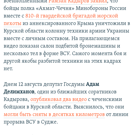
военнопленными
Рамзан Кадыров заявил
, что
бойцы полка «Ахмат-Чечня» Минобороны России
вместе с
810-й гвардейской бригадой морской
пехоты
из аннексированного Крыма уничтожили в
Курской области колонну техники армии Украины
вместе с личным составом. На прилагающемся
видео показан салон подбитой бронемашины и
несколько тел в форме ВСУ. Самого момента боя и
другой якобы разбитой техники на этих кадрах
нет.
Днем 12 августа депутат Госдумы
Адам
Делимханов
, один из ближайших соратников
Кадырова,
опубликовал два видео
с чеченскими
бойцами в Курской области. Выяснилось, что они
могли быть сняты в десятках километров
от линии
прорыва ВСУ в Судже.