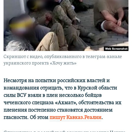
ПРИСОЕДИНЯЙТЕСЬ!
ПОБЕДИТЕЛЕЙ НЕ СУДЯТ?
КРЫМ.НЕПОКОРЕННЫЙ
ELIFBE
УКРАИНСКАЯ ПРОБЛЕМА КРЫМА
Все сайты RFE/RL
Скриншот с видео, опубликованного в телеграм-канале
украинского проекта «Хочу жить»
Несмотря на попытки российских властей и
командования отрицать, что в Курской области
силы ВСУ взяли в плен несколько бойцов
чеченского спецназа «Ахмат», обстоятельства их
пленения постепенно становятся достоянием
гласности. Об этом
пишут Кавказ.Реалии
.