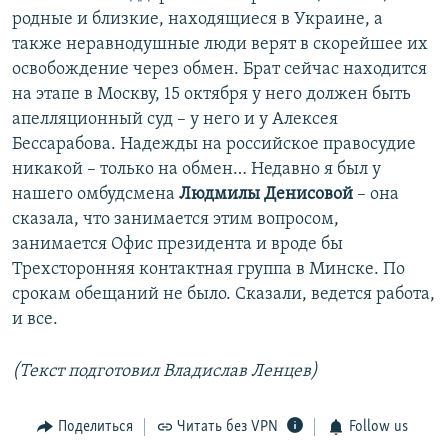
й
д
родные и близкие, находящиеся в Украине, а
д
также неравнодушные люди верят в скорейшее их
освобождение через обмен. Брат сейчас находится
на этапе в Москву, 15 октября у него должен быть
апелляционный суд – у него и у Алексея
Бессарабова. Надежды на российское правосудие
никакой – только на обмен… Недавно я был у
нашего омбудсмена
Людмилы Денисовой
– она
сказала, что занимается этим вопросом,
занимается Офис президента и вроде бы
Трехсторонняя контактная группа в Минске. По
срокам обещаний не было. Сказали, ведется работа,
и все.
(Текст подготовил Владислав Ленцев)
Поделиться
Читать без VPN
Follow us