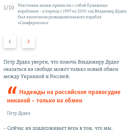
Участники акции принесли с собой бумажные
1/10
кораблики – в период с 1997 по 2001 год Владимир Дудка
был капитаном разведывательного корабля
«Симферополь»
П
С
р
л
е
е
д
д
Петр Дудка уверен, что помочь Владимиру Дудке
ы
у
оказаться на свободе может только новый обмен
д
ю
между Украиной и Россией.
у
щ
щ
и
Надежды на российское правосудие
и
й
никакой – только на обмен
й
с
с
л
Петр Дудка
л
а
а
й
– Сейчас их поддерживает вера в том, что мы,