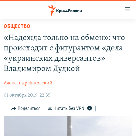
Доступность
ссылки
Вернуться
ОБЩЕСТВО
к
НОВОСТИ
«Надежда только на обмен»: что
основному
СПЕЦПРОЕКТЫ
содержанию
происходит с фигурантом «дела
ВОДА
Вернутся
ГРУЗ 200
«украинских диверсантов»
к
ИСТОРИЯ
КАРТА ВОЕННЫХ ОБЪЕКТОВ КРЫМА
Владимиром Дудкой
главной
ЕЩЕ
11 ЛЕТ ОККУПАЦИИ КРЫМА. 11 ИСТОРИЙ СОПРОТИВЛЕНИЯ
навигации
Александр Янковский
Вернутся
РАДІО СВОБОДА
ИНТЕРАКТИВ
к
01 октября 2019, 22:35
КАК ОБОЙТИ БЛОКИРОВКУ
ИНФОГРАФИКА
поиску
Поделиться
Читать без VPN
ТЕЛЕПРОЕКТ КРЫМ.РЕАЛИИ
Українською
СОВЕТЫ ПРАВОЗАЩИТНИКОВ
Qırımtatar
ПРОПАВШИЕ БЕЗ ВЕСТИ