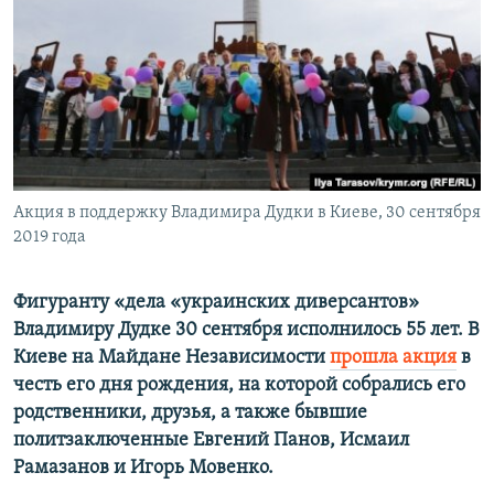
ПРИСОЕДИНЯЙТЕСЬ!
ПОБЕДИТЕЛЕЙ НЕ СУДЯТ?
КРЫМ.НЕПОКОРЕННЫЙ
ELIFBE
УКРАИНСКАЯ ПРОБЛЕМА КРЫМА
Все сайты RFE/RL
Акция в поддержку Владимира Дудки в Киеве, 30 сентября
2019 года
Фигуранту «дела «украинских диверсантов»
Владимиру Дудке 30 сентября исполнилось 55 лет. В
Киеве на Майдане Независимости
прошла акция
в
честь его дня рождения, на которой собрались его
родственники, друзья, а также бывшие
политзаключенные Евгений Панов, Исмаил
Рамазанов и Игорь Мовенко.