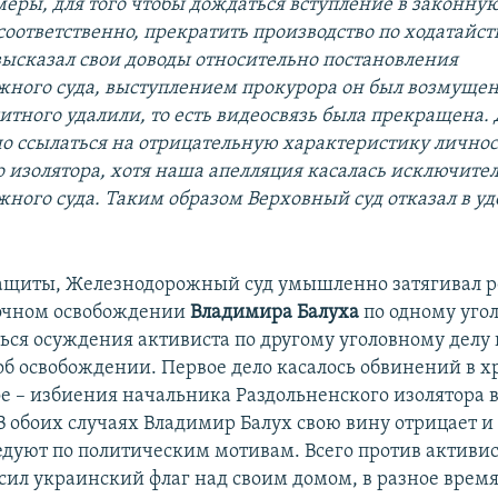
меры, для того чтобы дождаться вступление в законную
соответственно, прекратить производство по ходатайст
высказал свои доводы относительно постановления
ного суда, выступлением прокурора он был возмущен.
тного удалили, то есть видеосвязь была прекращена. Д
о ссылаться на отрицательную характеристику личнос
о изолятора, хотя наша апелляция касалась исключите
ного суда. Таким образом Верховный суд отказал в у
ащиты, Железнодорожный суд умышленно затягивал р
рочном освобождении
Владимира Балуха
по одному угол
ься осуждения активиста по другому уголовному делу
 об освобождении. Первое дело касалось обвинений в 
ое – избиения начальника Раздольненского изолятора
В обоих случаях Владимир Балух свою вину отрицает и 
ледуют по политическим мотивам. Всего против активи
сил украинский флаг над своим домом, в разное врем