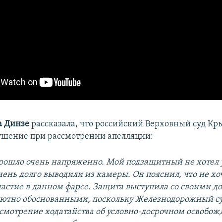
а Динзе
рассказала, что российский Верховный суд Кр
ушение при рассмотрении апелляции:
рошло очень напряженно. Мой подзащитный не хотел у
чень долго выводили из камеры. Он пояснил, что не хо
астие в данном фарсе. Защита выступила со своими до
лютно обоснованными, поскольку Железнодорожный су
ссмотрение ходатайства об условно-досрочном освобо