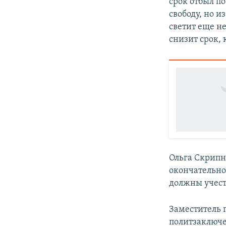
срок отбыл п
свободу, но 
светит еще н
снизит срок, 
Ольга Скрипн
окончательно
должны учесть
Заместитель 
политзаклю