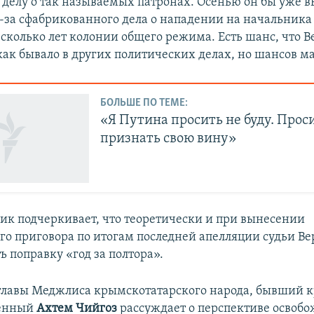
о делу о так называемых патронах. Осенью он бы уже 
из-за сфабрикованного дела о нападении на начальника
есколько лет колонии общего режима. Есть шанс, что 
как бывало в других политических делах, но шансов ма
БОЛЬШЕ ПО ТЕМЕ:
«Я Путина просить не буду. Проси
признать свою вину»
ик подчеркивает, что теоретически и при вынесении
го приговора по итогам последней апелляции судьи Ве
 поправку «год за полтора».
главы Меджлиса крымскотатарского народа, бывший
ченный
Ахтем Чийгоз
рассуждает о перспективе освоб