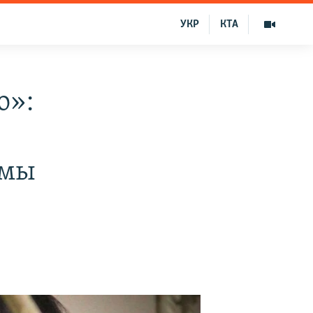
УКР
КТА
о»:
ьмы