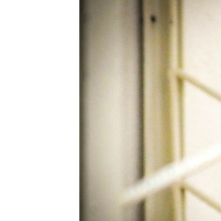
ПОБЕДИТЕЛЕЙ НЕ СУДЯТ?
КРЫМ.НЕПОКОРЕННЫЙ
ELIFBE
УКРАИНСКАЯ ПРОБЛЕМА КРЫМА