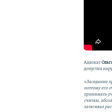
Адвокат
Ольг
допустил нар
«Заседание п
поэтому его о
принимать уч
считаю, абсо
затягивал ра