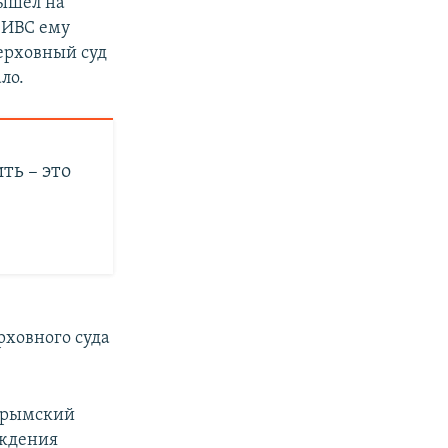
вышел на
 ИВС ему
Верховный суд
ло.
ть – это
рховного суда
 крымский
ождения