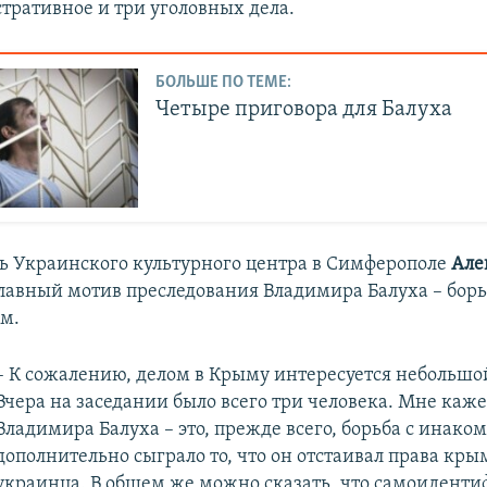
тративное и три уголовных дела.
БОЛЬШЕ ПО ТЕМЕ:
Четыре приговора для Балуха
ь Украинского культурного центра в Симферополе
Але
 главный мотив преследования Владимира Балуха – борь
м.
– К сожалению, делом в Крыму интересуется небольшо
Вчера на заседании было всего три человека. Мне кажет
Владимира Балуха – это, прежде всего, борьба с инако
дополнительно сыграло то, что он отстаивал права кры
украинца. В общем же можно сказать, что самоидент