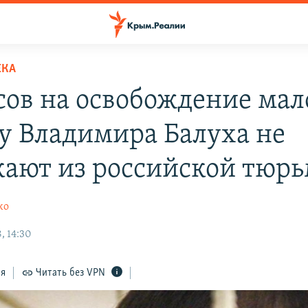
ЕКА
ов на освобождение мал
у Владимира Балуха не
кают из российской тюр
ко
, 14:30
ся
Читать без VPN