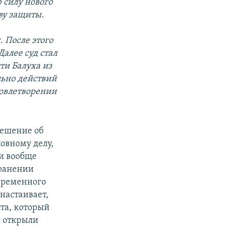
 силу нового
ву защиты.
 После этого
алее суд стал
ти Балуха из
льно действий
довлетворении
ешение об
овному делу,
 и вообще
хранении
 временного
настаивает,
ста, который
я открыли