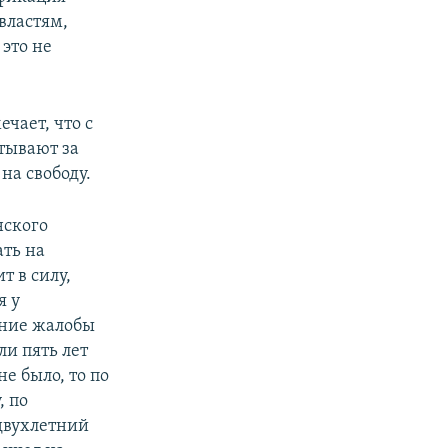
властям,
 это не
ечает, что с
итывают за
на свободу.
нского
ать на
т в силу,
я у
ение жалобы
ли пять лет
е было, то по
, по
двухлетний