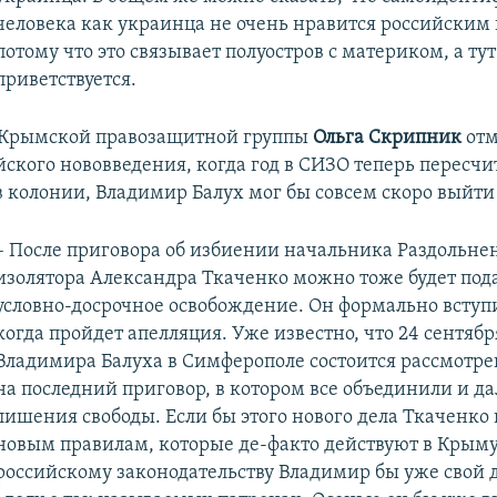
человека как украинца не очень нравится российским 
потому что это связывает полуостров с материком, а тут
приветствуется.
 Крымской правозащитной группы
Ольга Скрипник
отм
йского нововведения, когда год в СИЗО теперь пересч
в колонии, Владимир Балух мог бы совсем скоро выйти 
– После приговора об избиении начальника Раздольне
изолятора Александра Ткаченко можно тоже будет под
условно-досрочное освобождение. Он формально вступи
когда пройдет апелляция. Уже известно, что 24 сентябр
Владимира Балуха в Симферополе состоится рассмотр
на последний приговор, в котором все объединили и да
лишения свободы. Если бы этого нового дела Ткаченко н
новым правилам, которые де-факто действуют в Крыму
российскому законодательству Владимир бы уже свой 