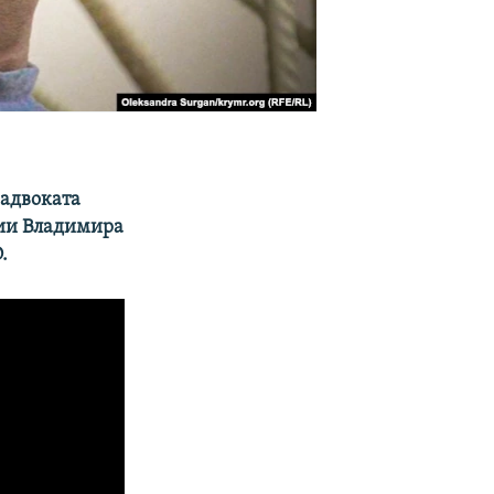
 адвоката
нии Владимира
.