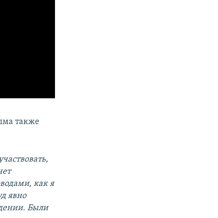
ыма также
частвовать,
чет
водами, как я
д явно
ждении. Были