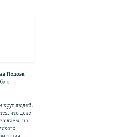
на Попова
ба с
й круг людей.
ся, что дело
мыслием, но
мского
ификация