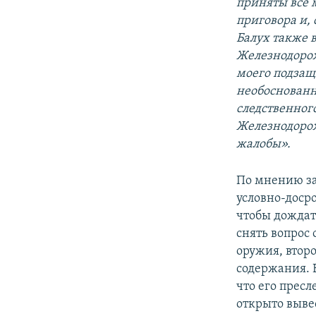
приняты все 
приговора и, 
Балух также 
Железнодорож
моего подзащи
необоснованн
следственног
Железнодорож
жалобы».
По мнению з
условно-дос
чтобы дождат
снять вопрос
оружия, втор
содержания. 
что его прес
открыто выве