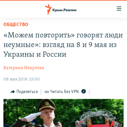
Доступность
ссылки
Вернуться
ОБЩЕСТВО
к
НОВОСТИ
«Можем повторить» говорят люди
основному
СПЕЦПРОЕКТЫ
содержанию
неумные»: взгляд на 8 и 9 мая из
ВОДА
Вернутся
ГРУЗ 200
Украины и России
к
ИСТОРИЯ
КАРТА ВОЕННЫХ ОБЪЕКТОВ КРЫМА
главной
Катерина Некречая
ЕЩЕ
11 ЛЕТ ОККУПАЦИИ КРЫМА. 11 ИСТОРИЙ СОПРОТИВЛЕНИЯ
навигации
Вернутся
08 мая 2019, 13:00
РАДІО СВОБОДА
ИНТЕРАКТИВ
к
КАК ОБОЙТИ БЛОКИРОВКУ
ИНФОГРАФИКА
Поделиться
Читать без VPN
поиску
ТЕЛЕПРОЕКТ КРЫМ.РЕАЛИИ
Українською
СОВЕТЫ ПРАВОЗАЩИТНИКОВ
Qırımtatar
ПРОПАВШИЕ БЕЗ ВЕСТИ