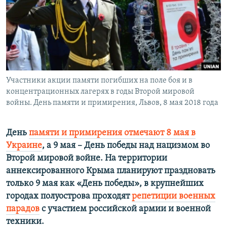
ПРИСОЕДИНЯЙТЕСЬ!
ПОБЕДИТЕЛЕЙ НЕ СУДЯТ?
КРЫМ.НЕПОКОРЕННЫЙ
ELIFBE
УКРАИНСКАЯ ПРОБЛЕМА КРЫМА
Все сайты RFE/RL
Участники акции памяти погибших на поле боя и в
концентрационных лагерях в годы Второй мировой
войны. День памяти и примирения, Львов, 8 мая 2018 года
День
памяти и примирения отмечают 8 мая в
Украине
, а 9 мая – День победы над нацизмом во
Второй мировой войне. На территории
аннексированного Крыма планируют праздновать
только 9 мая как «День победы»
, в крупнейших
городах полуострова проходят
репетиции военных
парадов
с участием российской армии и военной
техники.