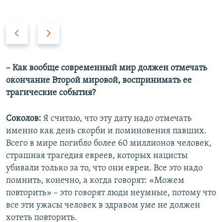
П
С
р
л
е
е
д
д
– Как вообще современный мир должен отмечать
ы
у
окончание Второй мировой, воспринимать ее
д
ю
трагические события?
у
щ
щ
и
Соколов:
Я считаю, что эту дату надо отмечать
и
й
именно как день скорби и поминовения павших.
й
с
Всего в мире погибло более 60 миллионов человек,
с
л
страшная трагедия евреев, которых нацисты
л
а
убивали только за то, что они евреи. Все это надо
а
й
помнить, конечно, а когда говорят: «Можем
й
д
повторить» – это говорят люди неумные, потому что
д
все эти ужасы человек в здравом уме не должен
хотеть повторить.