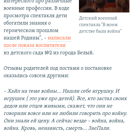
интересного про различные
военные профессии. В ходе
просмотра спектакля дети
Детский военный
обогатили знания о
спектакль "В моем
героическом прошлом
детстве была война"
нашей Родины", –
написали
после показа воспитатели
из детского сада №2 из города Белый.
Отзывы родителей под постами о постановке
оказались совсем другими:
– Хайп на теме войны... Нашли себе игрушку. И
игрушек ( это уже про детей). Все, кто застал своих
дедов или отцов живыми, скажет, что они не
говорили вовсе или не любили говорить про войну.
Они знали ей цену. А сейчас везде – война, война,
война. Кровь, ненависть, смерть... ЗаеПали.