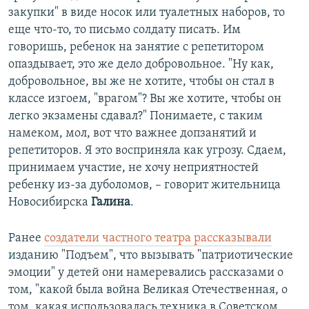
закупки" в виде носок или туалетных наборов, то
еще что-то, то письмо солдату писать. Им
говоришь, ребенок на занятие с репетитором
опаздывает, это же дело добровольное. "Ну как,
добровольное, вы же не хотите, чтобы он стал в
классе изгоем, "врагом"? Вы же хотите, чтобы он
легко экзамены сдавал?" Понимаете, с таким
намеком, мол, вот что важнее допзанятий и
репетиторов. Я это восприняла как угрозу. Сдаем,
принимаем участие, не хочу неприятностей
ребенку из-за дуболомов, – говорит жительница
Новосибирска
Галина
.
Ранее
создатели частного театра рассказывали
изданию "Подъем", что вызывать "патриотические
эмоции" у детей они намеревались рассказами о
том, "какой была война Великая Отечественная, о
том, какая использовалась техника в Советском