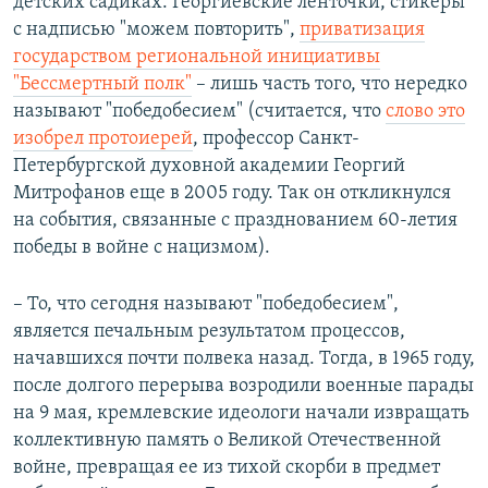
детских садиках. Георгиевские ленточки, стикеры
с надписью "можем повторить",
приватизация
государством региональной инициативы
"Бессмертный полк"
– лишь часть того, что нередко
называют "победобесием" (считается, что
слово это
изобрел протоиерей
, профессор Санкт-
Петербургской духовной академии Георгий
Митрофанов еще в 2005 году. Так он откликнулся
на события, связанные с празднованием 60-летия
победы в войне с нацизмом).
– То, что сегодня называют "победобесием",
является печальным результатом процессов,
начавшихся почти полвека назад. Тогда, в 1965 году,
после долгого перерыва возродили военные парады
на 9 мая, кремлевские идеологи начали извращать
коллективную память о Великой Отечественной
войне, превращая ее из тихой скорби в предмет