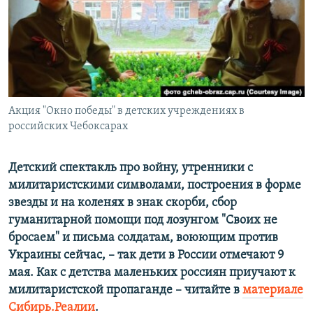
ПРИСОЕДИНЯЙТЕСЬ!
ПОБЕДИТЕЛЕЙ НЕ СУДЯТ?
КРЫМ.НЕПОКОРЕННЫЙ
ELIFBE
УКРАИНСКАЯ ПРОБЛЕМА КРЫМА
Все сайты RFE/RL
Акция "Окно победы" в детских учреждениях в
российских Чебоксарах
Детский спектакль про войну, утренники с
милитаристскими символами, построения в форме
звезды и на коленях в знак скорби, сбор
гуманитарной помощи под лозунгом "Своих не
бросаем" и письма солдатам, воюющим против
Украины сейчас, – так дети в России отмечают 9
мая. Как с детства маленьких россиян приучают к
милитаристской пропаганде – читайте в
материале
Сибирь.Реалии
.