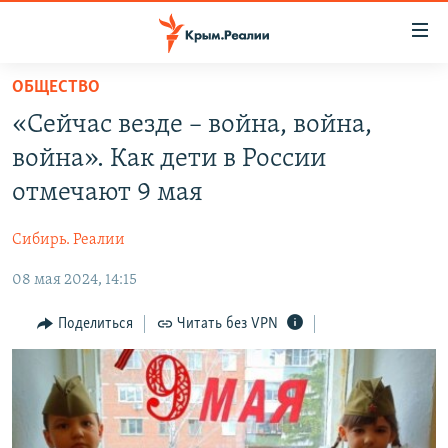
Доступность
ссылки
Вернуться
ОБЩЕСТВО
к
НОВОСТИ
«Сейчас везде – война, война,
основному
СПЕЦПРОЕКТЫ
содержанию
война». Как дети в России
ВОДА
Вернутся
ГРУЗ 200
отмечают 9 мая
к
ИСТОРИЯ
КАРТА ВОЕННЫХ ОБЪЕКТОВ КРЫМА
главной
Сибирь. Реалии
ЕЩЕ
11 ЛЕТ ОККУПАЦИИ КРЫМА. 11 ИСТОРИЙ СОПРОТИВЛЕНИЯ
навигации
Вернутся
08 мая 2024, 14:15
РАДІО СВОБОДА
ИНТЕРАКТИВ
к
КАК ОБОЙТИ БЛОКИРОВКУ
ИНФОГРАФИКА
Поделиться
Читать без VPN
поиску
ТЕЛЕПРОЕКТ КРЫМ.РЕАЛИИ
Українською
СОВЕТЫ ПРАВОЗАЩИТНИКОВ
Qırımtatar
ПРОПАВШИЕ БЕЗ ВЕСТИ