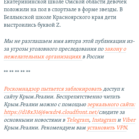
Екатерининской школе Омской области девочек
положили на пол в спортзале в форме звезды. В
Беллыкской школе Красноярского края дети
выстроились буквой Z.
Мы не разглашаем имя автора этой публикации из-
за угрозы уголовного преследования по
закону о
нежелательных организациях
в России
** ** ** ** **
Роскомнадзор пытается заблокировать
доступ к
сайту Крым.Реалии. Беспрепятственно читать
Крым.Реалии можно с помощью
зеркального сайта:
https://d18x316j6wxdr4.cloudfront.net/
следите за
основными новостями в
Telegram
,
Instagram
и
Viber
Крым.Реалии. Рекомендуем вам
установить
VPN
.