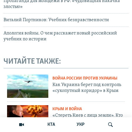
Пропаганда для молодежи в РФ: «Чудовищная накачка
злостью»
Виталий Портников: Учебник безнравственности
Апология войны. О чем расскажет новый российский
учебник по истории
ЧИТАЙТЕ ТАКЖЕ:
ВОЙНА РОССИИ ПРОТИВ УКРАИНЫ
Как Украина берет под контроль
«сухопутный коридор» в Крым
КРЫМ И ВОЙНА
«Стереть Киев с лица земли». Кто
в Крыму хочет уничтожения
КТА
УКР
Украины