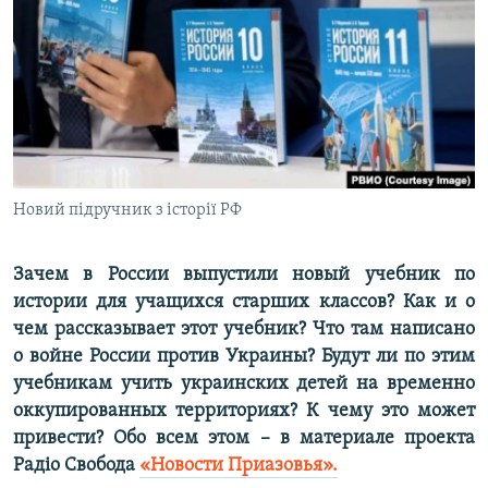
ПРИСОЕДИНЯЙТЕСЬ!
ПОБЕДИТЕЛЕЙ НЕ СУДЯТ?
КРЫМ.НЕПОКОРЕННЫЙ
ELIFBE
УКРАИНСКАЯ ПРОБЛЕМА КРЫМА
Все сайты RFE/RL
Новий підручник з історії РФ
Зачем в России выпустили новый учебник по
истории для учащихся старших классов? Как и о
чем рассказывает этот учебник? Что там написано
о войне России против Украины? Будут ли по этим
учебникам учить украинских детей на временно
оккупированных территориях? К чему это может
привести? Обо всем этом – в материале проекта
Радіо Свобода
«Новости Приазовья».