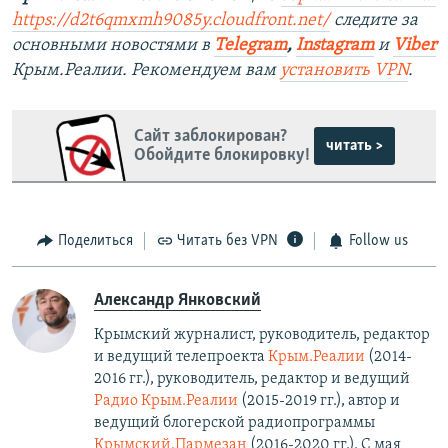
https://d2t6qmxmh9085y.cloudfront.net/
следите за
основными новостями в
Telegram
,
Instagram
и
Viber
Крым.Реалии. Рекомендуем вам
установить VPN
.
Сайт заблокирован?
читать >
Обойдите блокировку!
Поделиться
Читать без VPN
Follow us
Александр Янковский
Крымский журналист, руководитель, редактор
и ведущий телепроекта
Крым.Реалии
(2014-
2016 гг.), руководитель, редактор и ведущий
Радио Крым.Реалии
(2015-2019 гг.), автор и
ведущий блогерской радиопрограммы
Крымский.Пармезан
(2016-2020 гг.)​. С мая