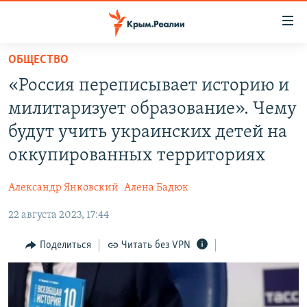
Доступность
ссылки
Вернуться
ОБЩЕСТВО
к
НОВОСТИ
«Россия переписывает историю и
основному
СПЕЦПРОЕКТЫ
содержанию
милитаризует образование». Чему
ВОДА
Вернутся
ГРУЗ 200
будут учить украинских детей на
к
ИСТОРИЯ
КАРТА ВОЕННЫХ ОБЪЕКТОВ КРЫМА
оккупированных территориях
главной
ЕЩЕ
11 ЛЕТ ОККУПАЦИИ КРЫМА. 11 ИСТОРИЙ СОПРОТИВЛЕНИЯ
навигации
Александр Янковский
Алена Бадюк
Вернутся
РАДІО СВОБОДА
ИНТЕРАКТИВ
к
22 августа 2023, 17:44
КАК ОБОЙТИ БЛОКИРОВКУ
ИНФОГРАФИКА
поиску
Поделиться
Читать без VPN
ТЕЛЕПРОЕКТ КРЫМ.РЕАЛИИ
Українською
СОВЕТЫ ПРАВОЗАЩИТНИКОВ
Qırımtatar
ПРОПАВШИЕ БЕЗ ВЕСТИ