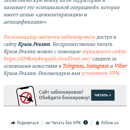
захватническую войну на ее территории и
называет это «специальной операцией», которая
имеет целью «демилитаризацию и
денацификацию».
Роскомнадзор пытается заблокировать
доступ к
сайту
Крым.Реалии
. Беспрепятственно читать
Крым.Реалии можно с помощью
зеркального сайта:
https://d39ksty8vnpjab.cloudfront.net/
следите за
основными новостями в
Telegram
,
Instagram
и
Viber
Крым.Реалии. Рекомендуем вам
установить VPN
.
Сайт заблокирован?
читать >
Обойдите блокировку!
Поделиться
Читать без VPN
Follow us