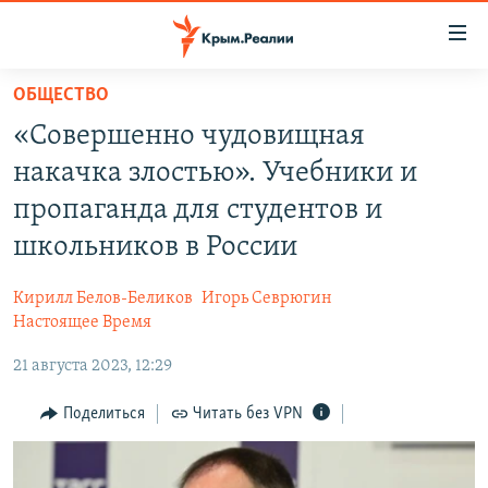
Доступность
ссылки
Вернуться
ОБЩЕСТВО
к
НОВОСТИ
«Совершенно чудовищная
основному
СПЕЦПРОЕКТЫ
содержанию
накачка злостью». Учебники и
ВОДА
Вернутся
ГРУЗ 200
пропаганда для студентов и
к
ИСТОРИЯ
КАРТА ВОЕННЫХ ОБЪЕКТОВ КРЫМА
школьников в России
главной
ЕЩЕ
11 ЛЕТ ОККУПАЦИИ КРЫМА. 11 ИСТОРИЙ СОПРОТИВЛЕНИЯ
навигации
Кирилл Белов-Беликов
Игорь Севрюгин
Вернутся
РАДІО СВОБОДА
ИНТЕРАКТИВ
Настоящее Время
к
КАК ОБОЙТИ БЛОКИРОВКУ
ИНФОГРАФИКА
поиску
21 августа 2023, 12:29
ТЕЛЕПРОЕКТ КРЫМ.РЕАЛИИ
Українською
Поделиться
Читать без VPN
СОВЕТЫ ПРАВОЗАЩИТНИКОВ
Qırımtatar
ПРОПАВШИЕ БЕЗ ВЕСТИ