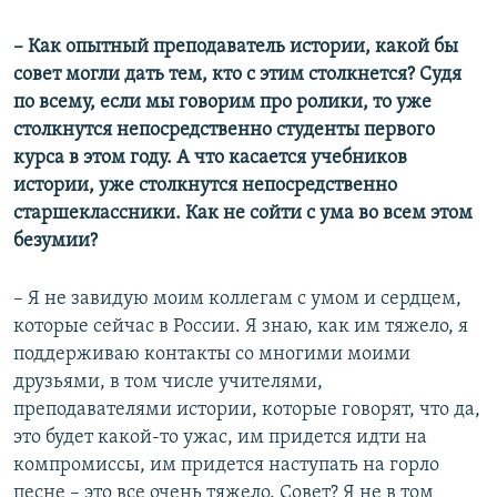
Auto
240p
360p
480p
480p
– Как опытный преподаватель истории, какой бы
совет могли дать тем, кто с этим столкнется? Судя
720p
720p
1080p
по всему, если мы говорим про ролики, то уже
1080p
столкнутся непосредственно студенты первого
курса в этом году. А что касается учебников
истории, уже столкнутся непосредственно
старшеклассники. Как не сойти с ума во всем этом
безумии?
– Я не завидую моим коллегам с умом и сердцем,
которые сейчас в России. Я знаю, как им тяжело, я
поддерживаю контакты со многими моими
друзьями, в том числе учителями,
преподавателями истории, которые говорят, что да,
это будет какой-то ужас, им придется идти на
компромиссы, им придется наступать на горло
песне – это все очень тяжело. Совет? Я не в том