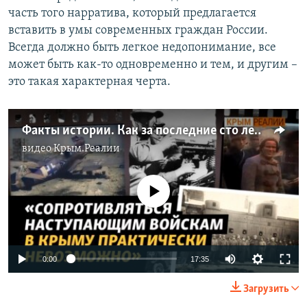
часть того нарратива, который предлагается
вставить в умы современных граждан России.
Всегда должно быть легкое недопонимание, все
может быть как-то одновременно и тем, и другим –
это такая характерная черта.
Факты истории. Как за последние сто лет «брали» Крым?
видео
Крым.Реалии
No media source currently available
Auto
0:00
17:35
240p
Загрузить
360p