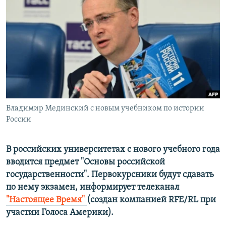
ПРИСОЕДИНЯЙТЕСЬ!
ПОБЕДИТЕЛЕЙ НЕ СУДЯТ?
КРЫМ.НЕПОКОРЕННЫЙ
ELIFBE
УКРАИНСКАЯ ПРОБЛЕМА КРЫМА
Все сайты RFE/RL
Владимир Мединский с новым учебником по истории
России
В российских университетах с нового учебного года
вводится предмет "Основы российской
государственности". Первокурсники будут сдавать
по нему экзамен, информирует телеканал
"Настоящее Время"
(создан компанией RFE/RL при
участии Голоса Америки).