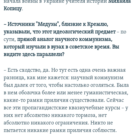
начала войны в Украине учителя истории
Михаила
Копицу
.
– Источники "Медузы", близкие к Кремлю,
указывали, что этот идеологический предмет
– по
сути,
прямой аналог научного коммунизма,
который изучали в вузах в советское время. Вы
видите здесь параллели?
– Есть сходство, да. Но тут есть одна очень важная
разница, как мне кажется: научный коммунизм
был далек от того, чтобы настолько оголяться. Была
в нем оболочка более или менее гуманистическая,
какие-то рамки приличия существовали. Сейчас
все эти пропагандистские квазиучебные курсы – у
них нет абсолютно никакого тормоза, нет
абсолютно никакого ограничения. Никто не
пытается никакие рамки приличия соблюсти.