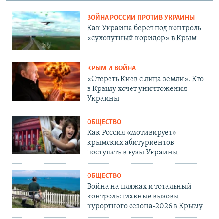
ВОЙНА РОССИИ ПРОТИВ УКРАИНЫ
Как Украина берет под контроль
«сухопутный коридор» в Крым
КРЫМ И ВОЙНА
«Стереть Киев с лица земли». Кто
в Крыму хочет уничтожения
Украины
ОБЩЕСТВО
Как Россия «мотивирует»
крымских абитуриентов
поступать в вузы Украины
ОБЩЕСТВО
Война на пляжах и тотальный
контроль: главные вызовы
курортного сезона-2026 в Крыму