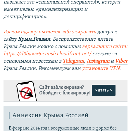
называет это «специальной операцией», которая
имеет целью «демилитаризацию и
денацификацию».
Роскомнадзор пытается заблокировать
доступ к
сайту
Крым.Реалии
. Беспрепятственно читать
Крым.Реалии можно с помощью
зеркального сайта:
https://d3baxsr5icuush.cloudfront.net/
следите за
основными новостями в
Telegram
,
Instagram
и
Viber
Крым.Реалии. Рекомендуем вам
установить VPN
.
Сайт заблокирован?
читать >
Обойдите блокировку!
Аннексия Крыма Россией
В феврале 2014 года вооруженные люди в форме без