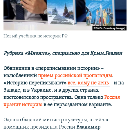
ПРИСОЕДИНЯЙТЕСЬ!
ПОБЕДИТЕЛЕЙ НЕ СУДЯТ?
КРЫМ.НЕПОКОРЕННЫЙ
ELIFBE
Новый учебник по истории РФ
УКРАИНСКАЯ ПРОБЛЕМА КРЫМА
Все сайты RFE/RL
Рубрика «Мнение», специально для Крым.Реалии
Обвинения в «переписывании истории» –
излюбленный
прием российской пропаганды
.
«Историю переписывают»
все, кому не лень
– и на
Западе, и в Украине, и в других странах
постсоветского пространства. Одна только
Россия
хранит историю
в ее первозданном варианте.
Однако бывший министр культуры, а сейчас
помощник президента России
Владимир