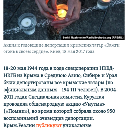
ПРИСОЕДИНЯЙТЕСЬ!
ПОБЕДИТЕЛЕЙ НЕ СУДЯТ?
КРЫМ.НЕПОКОРЕННЫЙ
ELIFBE
УКРАИНСКАЯ ПРОБЛЕМА КРЫМА
Все сайты RFE/RL
Акция к годовщине депортации крымских татар «Зажги
огонь в своем сердце». Киев, 18 мая 2017 года
18-20 мая 1944 года в ходе спецоперации НКВД-
НКГБ из Крыма в Среднюю Азию, Сибирь и Урал
были депортированы все крымские татары (по
официальным данным – 194 111 человек). В 2004-
2011 годах Специальная комиссия Курултая
проводила общенародную акцию «Унутма»
(«Помни»), во время которой собрала около 950
воспоминаний очевидцев депортации.
Крым.Реалии
публикуют
уникальные