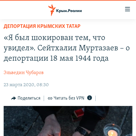
Доступность
ссылки
Вернуться
ДЕПОРТАЦИЯ КРЫМСКИХ ТАТАР
к
НОВОСТИ
«Я был шокирован тем, что
основному
СПЕЦПРОЕКТЫ
содержанию
увидел». Сейтхалил Муртазаев – о
ВОДА
Вернутся
ГРУЗ 200
депортации 18 мая 1944 года
к
ИСТОРИЯ
КАРТА ВОЕННЫХ ОБЪЕКТОВ КРЫМА
главной
Эльведин Чубаров
ЕЩЕ
11 ЛЕТ ОККУПАЦИИ КРЫМА. 11 ИСТОРИЙ СОПРОТИВЛЕНИЯ
навигации
Вернутся
23 марта 2020, 08:30
РАДІО СВОБОДА
ИНТЕРАКТИВ
к
КАК ОБОЙТИ БЛОКИРОВКУ
ИНФОГРАФИКА
Поделиться
Читать без VPN
поиску
ТЕЛЕПРОЕКТ КРЫМ.РЕАЛИИ
Українською
СОВЕТЫ ПРАВОЗАЩИТНИКОВ
Qırımtatar
ПРОПАВШИЕ БЕЗ ВЕСТИ