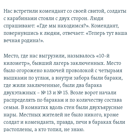
Нас встретили комендант со своей свитой, солдаты
с карабинами стояли с двух сторон. Люди
спрашивают: «Где мы находимся?». Комендант,
повернувшись к людям, отвечает: «Теперь тут ваша
вечная родина!».
Место, где нас выгрузили, называлось «10-й
километр», бывший лагерь заключенных. Место
было огорожено колючей проволокой с четырьмя
вышками по углам, а внутри забора были бараки,
где жили заключенные, были два барака
двухэтажных – № 13 и № 15. Возле ворот начали
распределять по баракам и по количеству состава
семьи. В комнатах вдоль стен были двухъярусные
нары. Местных жителей не было никого, кроме
солдат и коменданта, правда, печи в бараках были
растоплены, а кто топил, не знаю.