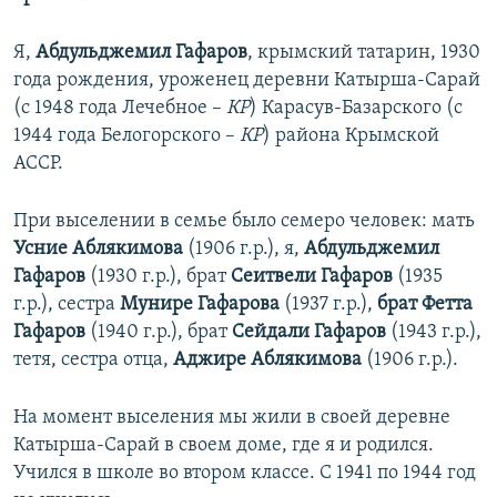
Я,
Абдульджемил Гафаров
, крымский татарин, 1930
года рождения, уроженец деревни Катырша-Сарай
(с 1948 года Лечебное –
КР
) Карасув-Базарского (с
1944 года Белогорского –
КР
) района Крымской
АССР.
При выселении в семье было семеро человек: мать
Усние Аблякимова
(1906 г.р.), я,
Абдульджемил
Гафаров
(1930 г.р.), брат
Сеитвели Гафаров
(1935
г.р.), сестра
Мунире Гафарова
(1937 г.р.),
брат Фетта
Гафаров
(1940 г.р.), брат
Сейдали Гафаров
(1943 г.р.),
тетя, сестра отца,
Аджире Аблякимова
(1906 г.р.).
На момент выселения мы жили в своей деревне
Катырша-Сарай в своем доме, где я и родился.
Учился в школе во втором классе. С 1941 по 1944 год