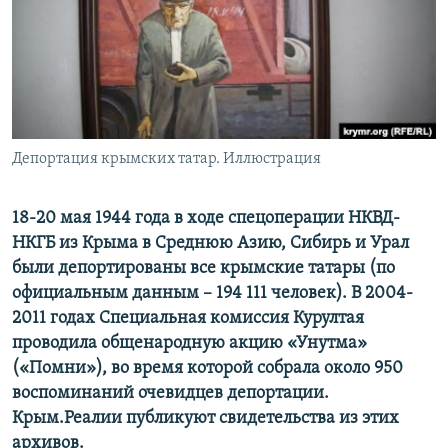
ПРИСОЕДИНЯЙТЕСЬ!
ПОБЕДИТЕЛЕЙ НЕ СУДЯТ?
КРЫМ.НЕПОКОРЕННЫЙ
ELIFBE
УКРАИНСКАЯ ПРОБЛЕМА КРЫМА
Все сайты RFE/RL
Депортация крымских татар. Иллюстрация
18-20 мая 1944 года в ходе спецоперации НКВД-
НКГБ из Крыма в Среднюю Азию, Сибирь и Урал
были депортированы все крымские татары (по
официальным данным – 194 111 человек). В 2004-
2011 годах Специальная комиссия Курултая
проводила общенародную акцию «Унутма»
(«Помни»), во время которой собрала около 950
воспоминаний очевидцев депортации.
Крым.Реалии публикуют свидетельства из этих
архивов.