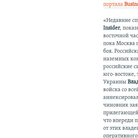
портала
Вusin
«Недавние с
Insider
, пока
восточной ч
пока Москва 
боя. Российс
наземных ком
российские с
юго-востоке,
Украины
Вла
войска со вс
аннексировал
чиновник заяв
прилегающей 
что впереди 
от этих влад
оперативного