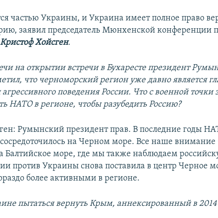
ся частью Украины, и Украина имеет полное право вер
рию, заявил председатель Мюнхенской конференции 
и
Кристоф Хойсген
.
речи на открытии встречи в Бухаресте президент Румы
етил, что черноморский регион уже давно является г
агрессивного поведения России. Что с военной точки 
ть НАТО в регионе, чтобы разубедить Россию?
ген: Румынский президент прав. В последние годы НА
 сосредоточилось на Черном море. Все наше внимание
а Балтийское море, где мы также наблюдаем российск
сии против Украины снова поставила в центр Черное мо
ораздо более активными в регионе.
аине пытаться вернуть Крым, аннексированный в 2014 