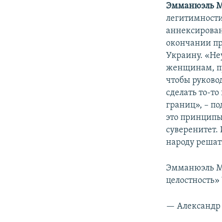
Эмманюэль 
легитимности
аннексирован
окончании пр
Украину. «Не
женщинам, пр
чтобы руково
сделать то-то
границ», – по
это принципы
суверенитет. 
народу решат
Эмманюэль Ма
целостность»
— Александр 