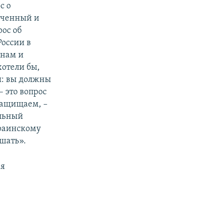
с о
аченный и
рос об
оссии в
инам и
отели бы,
ы: вы должны
– это вопрос
 защищаем, –
альный
краинскому
ешать».
ая