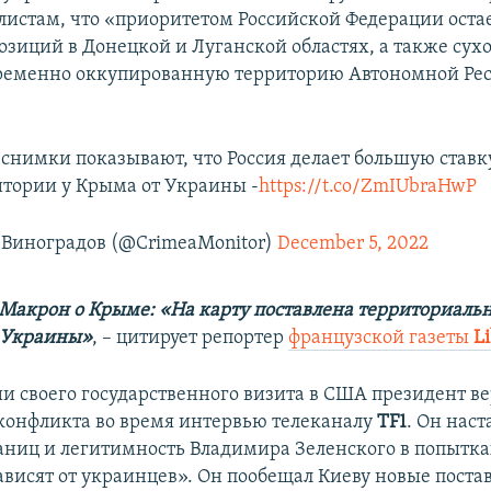
листам, что «приоритетом Российской Федерации оста
озиций в Донецкой и Луганской областях, а также су
временно оккупированную территорию Автономной Ре
снимки показывают, что Россия делает большую ставк
тории у Крыма от Украины -
https://t.co/ZmIUbraHwP
Виноградов (@CrimeaMonitor)
December 5, 2022
акрон о Крыме: «На карту поставлена территориаль
 Украины»
, – цитирует репортер
французской газеты
Li
и своего государственного визита в США президент ве
онфликта во время интервью телеканалу
TF1
. Он наст
раниц и легитимность Владимира Зеленского в попытка
ависят от украинцев». Он пообещал Киеву новые поста