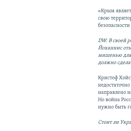
«Крым являет
свою террито
безопасност
DW: В своей 
Йоханнис отм
мишенью для 
должно сдела
Кристоф Хойс
недостаточно
направлено н
Но война Рос
нужно быть г
Стоит ли Укр