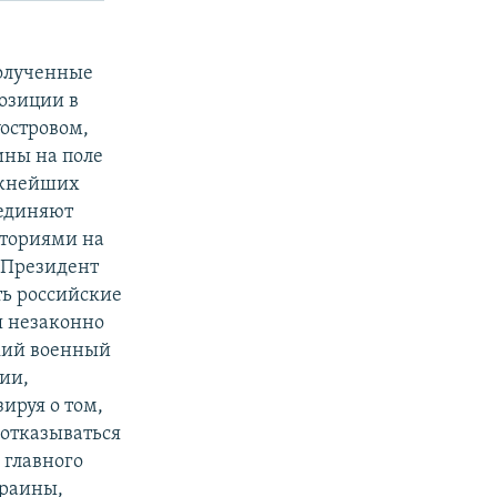
олученные
озиции в
островом,
ины на поле
ажнейших
оединяют
иториями на
. Президент
ть российские
я незаконно
ский военный
рии,
ируя о том,
 отказываться
 главного
краины,