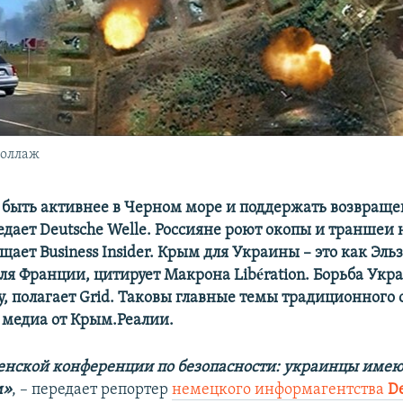
Коллаж
 быть активнее в Черном море и поддержать возвращ
едает Deutsche Welle. Россияне роют окопы и траншеи 
щает Вusiness Іnsider. Крым для Украины – это как Эльз
ля Франции, цитирует Макрона Libération. Борьба Ук
у, полагает Grid. Таковы главные темы традиционного 
медиа от Крым.Реалии.
нской конференции по безопасности: украинцы имею
м»
, – передает репортер
немецкого информагентства
D