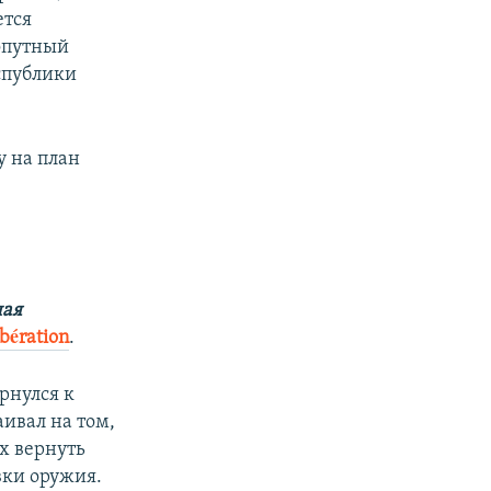
ется
хопутный
спублики
у на план
ная
bération
.
рнулся к
аивал на том,
х вернуть
вки оружия.