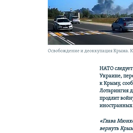
Освобождение и деоккупация Крыма. 
НАТО следует
Украине, пер
к Крыму, сооб
Лотарингия д
продлит войн
иностранных 
«Глава Мюнхе
вернуть Кры