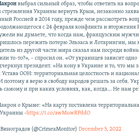
Макрон
выбрал сильный образ, чтобы ответить на вопро
 стремления Украины вернуть Крым, незаконно захв
ный Россией в 2014 году, прежде чем рассмотреть воп
одолжающегося с 24 февраля конфликта и вторжения Р
ужели вы думаете, что когда нам, французским мужч
ишлось пережить потерю Эльзаса и Лотарингии, мы х
дитель из другой части мира сказал нам посреди войн
 или то-то?», – спросил он. «От украинцев зависит одно 
дчеркнул президент. «На кону в Украине и то, что мы
 Устава ООН: территориальная целостность и национ
И поэтому я верю в свободу народов решать за себя. У
ь самому и при каких условиях, как, когда… Не нам р
крон о Крыме: «На карту поставлена ​​территориальн
 Украины -
https://t.co/awMuwRPddO
Виноградов (@CrimeaMonitor)
December 5, 2022