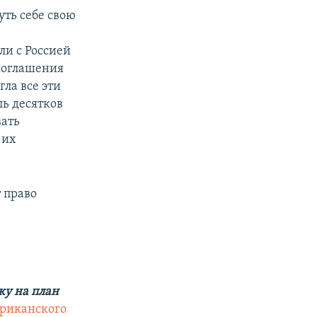
уть себе свою
ли с Россией
 соглашения
ла все эти
ль десятков
вать
 их
 право
ку на план
риканского