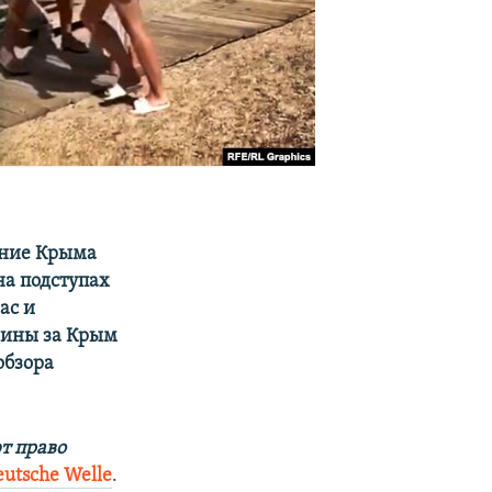
ение Крыма
на подступах
ас и
раины за Крым
обзора
т право
eutsche Welle
.