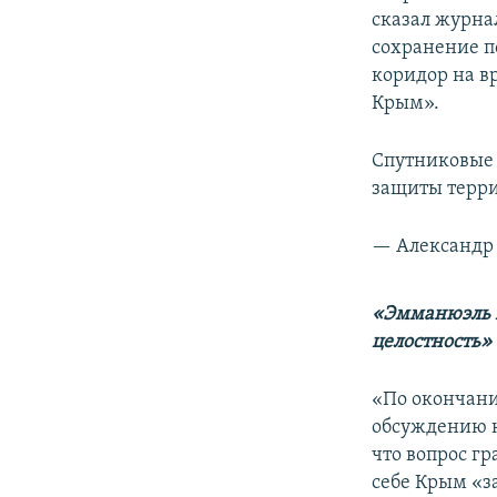
сказал журна
сохранение п
коридор на 
Крым».
Спутниковые 
защиты терри
— Александр 
«Эмманюэль М
целостность»
«По окончани
обсуждению к
что вопрос г
себе Крым «з