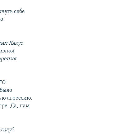
нуть себе
по
нии Клаус
лавной
зрения
ТО
 было
ую агрессию.
ре. Да, нам
году?