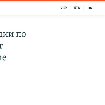
УКР
КТА
ции по
т
he