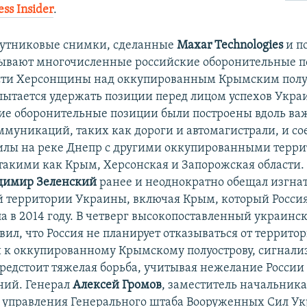
ess Іnsider
.
путниковые снимки, сделанные
Maxar Technologies
и п
зывают многочисленные российские оборонительные п
асти Херсонщины над оккупированным Крымским полу
пытается удержать позиции перед лицом успехов Укра
кие оборонительные позиции были построены вдоль в
муникаций, таких как дороги и автомагистрали, и с
илы на реке Днепр с другими оккупированными терр
 такими как Крым, Херсонская и Запорожская области
димир Зеленский
ранее и неоднократно обещал изгна
ей территории Украины, включая Крым, который Росси
а в 2014 году. В четверг высокопоставленный украин
ил, что Россия не планирует отказываться от террито
к оккупированному Крымскому полуострову, сигнализ
предстоит тяжелая борьба, учитывая нежелание России
ений. Генерал
Алексей Громов
, заместитель начальника
 управления Генерального штаба Вооруженных Сил У