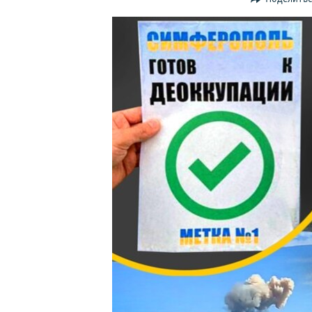
ПОБЕДИТЕЛЕЙ НЕ СУДЯТ?
КРЫМ.НЕПОКОРЕННЫЙ
ELIFBE
УКРАИНСКАЯ ПРОБЛЕМА КРЫМА