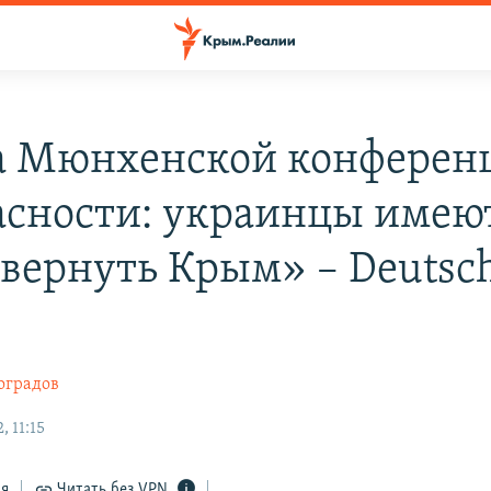
а Мюнхенской конферен
асности: украинцы имею
 вернуть Крым» – Deutsc
оградов
 11:15
ся
Читать без VPN