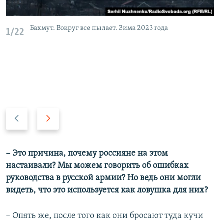
Бахмут. Вокруг все пылает. Зима 2023 года
1/22
П
С
р
л
е
е
д
д
– Это причина, почему россияне на этом
ы
у
настаивали? Мы можем говорить об ошибках
д
ю
руководства в русской армии? Но ведь они могли
у
щ
видеть, что это используется как ловушка для них?
щ
и
и
й
– Опять же, после того как они бросают туда кучи