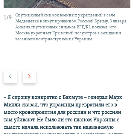
Спутниковый снимок военных укреплений в селе
1/9
Медведевке в оккупированном Россией Крыму, 3 января.
Анализ спутниковых снимков RFE/RL показал, что
Москва укрепляет Крымский полуостров в ожидании
весеннего контрнаступления Украины.
П
С
р
л
е
е
д
д
– Я спрошу конкретно о Бахмуте – генерал Марк
ы
у
Милли сказал, что украинцы превратили его в
д
ю
место кровопролития для россиян и что россиян
у
щ
там убивают. Не было ли это планом Украины с
щ
и
самого начала использовать так называемую
и
й