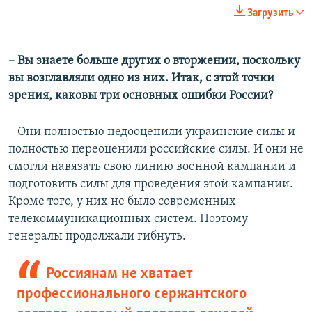
240p
Загрузить
360p
Auto
240p
360p
480p
480p
– Вы знаете больше других о вторжении, поскольку
вы возглавляли одно из них. Итак, с этой точки
720p
720p
1080p
зрения, каковы три основных ошибки России?
1080p
– Они полностью недооценили украинские силы и
полностью переоценили российские силы. И они не
смогли навязать свою линию военной кампании и
подготовить силы для проведения этой кампании.
Кроме того, у них не было современных
телекоммуникационных систем. Поэтому
генералы продолжали гибнуть.
Россиянам не хватает
профессионального сержантского