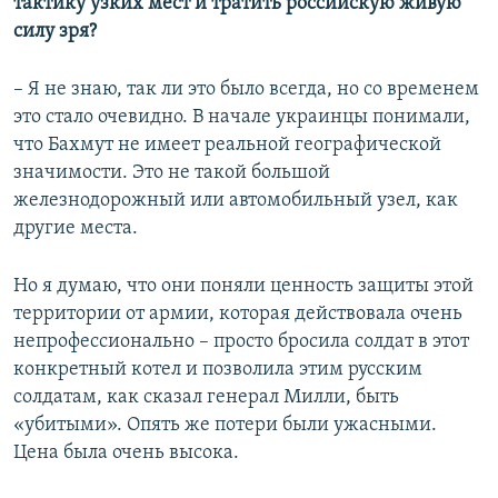
тактику узких мест и тратить российскую живую
й
с
силу зря?
с
л
л
а
– Я не знаю, так ли это было всегда, но со временем
а
й
это стало очевидно. В начале украинцы понимали,
й
д
что Бахмут не имеет реальной географической
д
значимости. Это не такой большой
железнодорожный или автомобильный узел, как
другие места.
Но я думаю, что они поняли ценность защиты этой
территории от армии, которая действовала очень
непрофессионально – просто бросила солдат в этот
конкретный котел и позволила этим русским
солдатам, как сказал генерал Милли, быть
«убитыми». Опять же потери были ужасными.
Цена была очень высока.