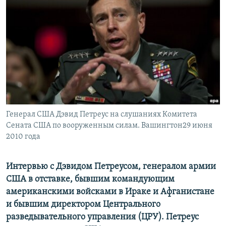
ПРИСОЕДИНЯЙТЕСЬ!
ПОБЕДИТЕЛЕЙ НЕ СУДЯТ?
КРЫМ.НЕПОКОРЕННЫЙ
ELIFBE
УКРАИНСКАЯ ПРОБЛЕМА КРЫМА
Все сайты RFE/RL
Генерал США Дэвид Петреус на слушаниях Комитета
Сената США по вооруженным силам. Вашингтон29 июня
2010 года
Интервью с Дэвидом Петреусом, генералом армии
США в отставке, бывшим командующим
американскими войсками в Ираке и Афганистане
и бывшим директором Центрального
разведывательного управления (ЦРУ). Петреус