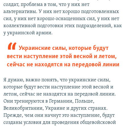
й
с
солдат, проблема в том, что у них нет
с
л
альтернативы. У них нет хорошо подготовленных
л
а
сил, у них нет хорошо оснащенных сил, у них нет
а
й
коллективной подготовки этих подразделений, как
й
д
у украинской армии.
д
Украинские силы, которые будут
вести наступление этой весной и летом,
сейчас не находятся на передовой линии
Я думаю, важно понять, что украинские силы,
которые будут вести наступление этой весной и
летом, сейчас не находятся на передовой линии.
Они тренируются в Германии, Польше,
Великобритании, Украине и других странах.
Прежде, чем они начнут это наступление, будут
созданы условия для проведения общевойсковой