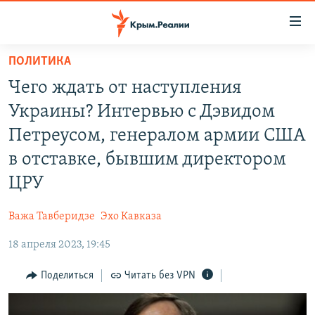
Доступность
ссылки
Вернуться
ПОЛИТИКА
к
НОВОСТИ
Чего ждать от наступления
основному
СПЕЦПРОЕКТЫ
содержанию
Украины? Интервью с Дэвидом
ВОДА
Вернутся
ГРУЗ 200
Петреусом, генералом армии США
к
ИСТОРИЯ
КАРТА ВОЕННЫХ ОБЪЕКТОВ КРЫМА
в отставке, бывшим директором
главной
ЕЩЕ
11 ЛЕТ ОККУПАЦИИ КРЫМА. 11 ИСТОРИЙ СОПРОТИВЛЕНИЯ
навигации
ЦРУ
Вернутся
РАДІО СВОБОДА
ИНТЕРАКТИВ
к
Важа Тавберидзе
Эхо Кавказа
КАК ОБОЙТИ БЛОКИРОВКУ
ИНФОГРАФИКА
поиску
18 апреля 2023, 19:45
ТЕЛЕПРОЕКТ КРЫМ.РЕАЛИИ
Українською
Поделиться
Читать без VPN
СОВЕТЫ ПРАВОЗАЩИТНИКОВ
Qırımtatar
ПРОПАВШИЕ БЕЗ ВЕСТИ