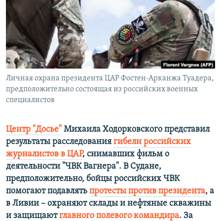
ПРИСОЕДИНЯЙТЕСЬ!
ПОБЕДИТЕЛЕЙ НЕ СУДЯТ?
КРЫМ.НЕПОКОРЕННЫЙ
ELIFBE
УКРАИНСКАЯ ПРОБЛЕМА КРЫМА
Все сайты RFE/RL
Личная охрана президента ЦАР Фостен-Арканжа Туадера,
предположительно состоящая из российских военных
специалистов
Центр "Досье"
Михаила Ходорковского представил
результаты расследования
гибели российских
журналистов в ЦАР
, снимавших фильм о
деятельности "ЧВК Вагнера". В Судане,
предположительно, бойцы российских ЧВК
помогают подавлять
протесты против президента
, а
в Ливии – охраняют склады и нефтяные скважины
и защищают
главного полевого командира
. За