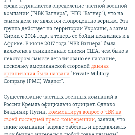
среди журналистов определение частной военной
компании ("ЧВК Вагнера", "ЧВК "Вагнер"), что на
самом деле не является стопроцентно верным. Эта
группа действует на территории Украины, а затем
Сирии с 2014 года, а теперь ее бойцы появились и в
Африке. В июне 2017 года "ЧВК Вагнера" была
включена в санкционные списки США, чем было в
некотором смысле легализовано ее название,
поскольку американской стороной
данная
организация была названа
"Private Military
Company (PMC) Wagner".
Существование частных военных компаний в
России Кремль официально отрицает. Однако
Владимир Путин,
комментируя вопрос о ЧВК на
своей последней пресс-конференции
, заявил, что
такие компании "вправе работать и продавливать
свои бизнес-интересы в любой точке планеты",