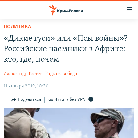
Доступность
ссылки
Вернуться
ПОЛИТИКА
к
НОВОСТИ
«Дикие гуси» или «Псы войны»?
основному
СПЕЦПРОЕКТЫ
содержанию
Российские наемники в Африке:
ВОДА
Вернутся
ГРУЗ 200
кто, где, почем
к
ИСТОРИЯ
КАРТА ВОЕННЫХ ОБЪЕКТОВ КРЫМА
главной
Александр Гостев
Радио Свобода
ЕЩЕ
11 ЛЕТ ОККУПАЦИИ КРЫМА. 11 ИСТОРИЙ СОПРОТИВЛЕНИЯ
навигации
Вернутся
11 января 2019, 10:30
РАДІО СВОБОДА
ИНТЕРАКТИВ
к
КАК ОБОЙТИ БЛОКИРОВКУ
ИНФОГРАФИКА
Поделиться
Читать без VPN
поиску
ТЕЛЕПРОЕКТ КРЫМ.РЕАЛИИ
Українською
СОВЕТЫ ПРАВОЗАЩИТНИКОВ
Qırımtatar
ПРОПАВШИЕ БЕЗ ВЕСТИ