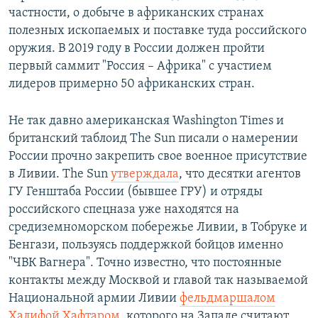
частности, о добыче в африканских странах
полезных ископаемых и поставке туда российского
оружия. В 2019 году в России должен пройти
первый саммит "Россия – Африка" с участием
лидеров примерно 50 африканских стран.
Не так давно американская Washington Times и
британский таблоид The Sun писали о намерении
России прочно закрепить свое военное присутствие
в Ливии. The Sun
утверждала
, что десятки агентов
ГУ Генштаба России (бывшее ГРУ) и отряды
российского спецназа уже находятся на
средиземноморском побережье Ливии, в Тобруке и
Бенгази, пользуясь поддержкой бойцов именно
"ЧВК Вагнера". Точно известно, что постоянные
контакты между Москвой и главой так называемой
Национальной армии Ливии
фельдмаршалом
Халифой Хафтаром
, которого на Западе считают