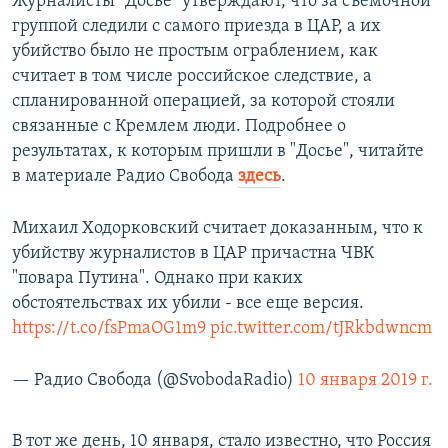
Журналисты "Досье" утверждают, что за съемочной
группой следили с самого приезда в ЦАР, а их
убийство было не простым ограблением, как
считает в том числе российское следствие, а
спланированной операцией, за которой стояли
связанные с Кремлем люди. Подробнее о
результатах, к которым пришли в "Досье", читайте
в материале Радио Свобода
здесь
.
Михаил Ходорковский считает доказанным, что к
убийству журналистов в ЦАР причастна ЧВК
"повара Путина". Однако при каких
обстоятельствах их убили - все еще версия.
https://t.co/fsPmaOG1m9
pic.twitter.com/tJRkbdwncm
— Радио Свобода (@SvobodaRadio)
10 января 2019 г.
В тот же день, 10 января, стало известно, что Россия