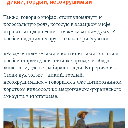
дикий, гордый, несокрушимый
Также, говоря о мифах, стоит упомянуть и
колоссальную роль, которую в казацком мифе
играют танцы и песни – те же казацкие думы. А
ковбои подарили миру стиль кантри-музыки.
«Разделенные веками и континентами, казаки и
ковбои вторят одной и той же правде: свобода
живет там, где ее выбирают люди. В прериях и в
Степи дух тот же – дикий, гордый,
несокрушимый», – говорится в уже цитированном
коротком видеоролике американско-украинского
аккаунта в инстаграме.