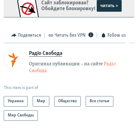
зеркального сайта:
Сайт заблокирован?
читать >
Обойдите блокировку!
https://smarturl.click/zYdJA
Telegram
Instagram
Viber
Крым.Реалии
установить VPN
.
Поделиться
Читать без VPN
Follow us
Радіо Свобода
Оригинал публикации – на сайте
Радіо
Свобода
This item is part of
Украина
Мир
Общество
Все статьи
Мир Свободы