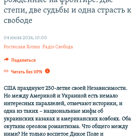
рожденные на фронтире. Две
ПРИСОЕДИНЯЙТЕСЬ!
ПОБЕДИТЕЛЕЙ НЕ СУДЯТ?
степи, две судьбы и одна страсть к
КРЫМ.НЕПОКОРЕННЫЙ
свободе
ELIFBE
04 июля 2026, 10:00
УКРАИНСКАЯ ПРОБЛЕМА КРЫМА
Все сайты RFE/RL
Ростислав Хотин
Радіо Свобода
Поделиться
Читать без VPN
США празднуют 250-летие своей Независимости.
Но между Америкой и Украиной есть немало
интересных параллелей, отмечают историки, и
одна из таких – национальные мифы об
украинских казаках и американских ковбоях. Оба
окутаны ореолом романтизма. Что общего между
ними? Не только воспетое Дикое Поле и