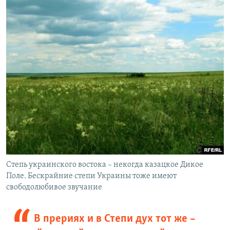
Степь украинского востока – некогда казацкое Дикое
Поле. Бескрайние степи Украины тоже имеют
свободолюбивое звучание
В прериях и в Степи дух тот же –