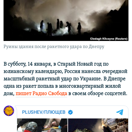
ПРИСОЕДИНЯЙТЕСЬ!
ПОБЕДИТЕЛЕЙ НЕ СУДЯТ?
КРЫМ.НЕПОКОРЕННЫЙ
ELIFBE
УКРАИНСКАЯ ПРОБЛЕМА КРЫМА
Все сайты RFE/RL
Руины здания после ракетного удара по Днепру
В субботу, 14 января, в Старый Новый год по
юлианскому календарю, Россия нанесла очередной
масштабный ракетный удар по Украине. В Днепре
одна из ракет попала в многоквартирный жилой
дом,
пишет Радио Свобода
в своем обзоре соцсетей.