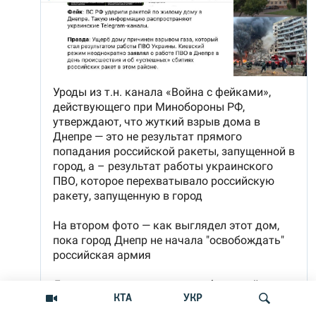
КТА
УКР