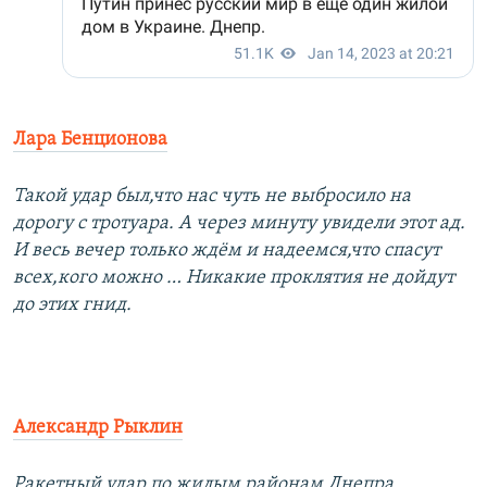
Лара Бенционова
Такой удар был,что нас чуть не выбросило на
дорогу с тротуара. А через минуту увидели этот ад.
И весь вечер только ждём и надеемся,что спасут
всех,кого можно … Никакие проклятия не дойдут
до этих гнид.
Александр Рыклин
Ракетный удар по жилым районам Днепра...