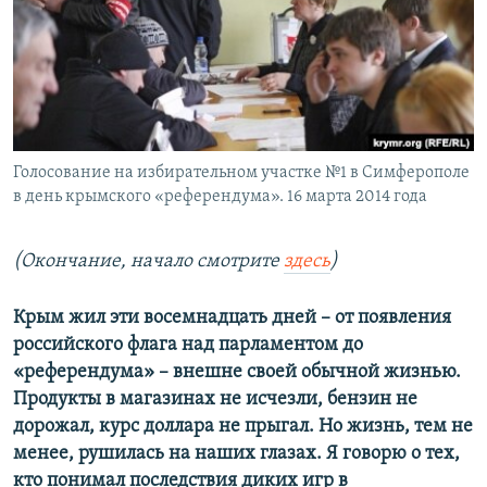
ПРИСОЕДИНЯЙТЕСЬ!
ПОБЕДИТЕЛЕЙ НЕ СУДЯТ?
КРЫМ.НЕПОКОРЕННЫЙ
ELIFBE
УКРАИНСКАЯ ПРОБЛЕМА КРЫМА
Все сайты RFE/RL
Голосование на избирательном участке №1 в Симферополе
в день крымского «референдума». 16 марта 2014 года
(Окончание, начало смотрите
здесь
)
Крым жил эти восемнадцать дней – от появления
российского флага над парламентом до
«референдума» – внешне своей обычной жизнью.
Продукты в магазинах не исчезли, бензин не
дорожал, курс доллара не прыгал. Но жизнь, тем не
менее, рушилась на наших глазах. Я говорю о тех,
кто понимал последствия диких игр в