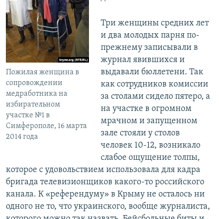
Три женщины средних лет
и два молодых парня по-
прежнему записывали в
журнал явившихся и
выдавали бюллетени. Так
Пожилая женщина в
сопровождении
как сотрудников комиссии
медработника на
за столами сидело пятеро, а
избирательном
на участке в огромном
участке №1 в
мрачном и запущенном
Симферополе, 16 марта
зале стояли у столов
2014 года
человек 10-12, возникало
слабое ощущение толпы,
которое с удовольствием использовала для кадра
бригада телевизионщиков какого-то российского
канала. К «референдуму» в Крыму не осталось ни
одного не то, что украинского, вообще журналиста,
которого можно так назвать. Бейсбольные биты и