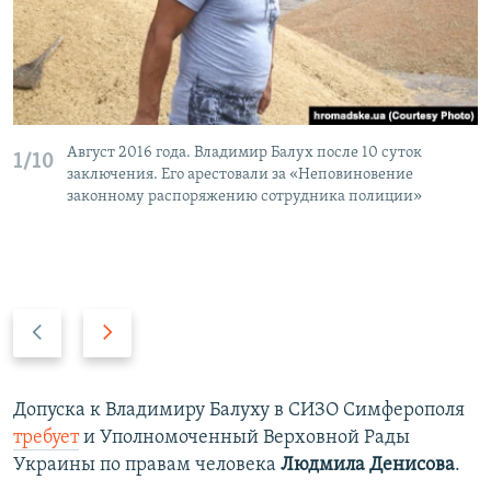
Август 2016 года. Владимир Балух после 10 суток
1/10
заключения. Его арестовали за «Неповиновение
законному распоряжению сотрудника полиции»
П
С
р
л
е
е
д
д
Допуска к Владимиру Балуху в СИЗО Симферополя
ы
у
требует
и Уполномоченный Верховной Рады
д
ю
Украины по правам человека
Людмила Денисова
.
у
щ