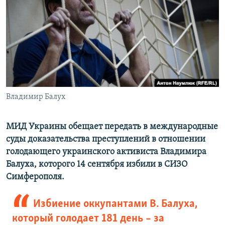
ПРИСОЕДИНЯЙТЕСЬ!
ПОБЕДИТЕЛЕЙ НЕ СУДЯТ?
КРЫМ.НЕПОКОРЕННЫЙ
ELIFBE
УКРАИНСКАЯ ПРОБЛЕМА КРЫМА
Все сайты RFE/RL
Владимир Балух
МИД Украины обещает передать в международные
суды доказательства преступлений в отношении
голодающего украинского активиста Владимира
Балуха, которого 14 сентября избили в СИЗО
Симферополя.
Избиение оккупантами В. Балуха,
который голодает 181 день – за