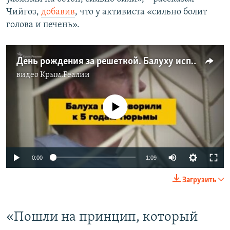
Чийгоз,
добавив
, что у активиста «сильно болит
голова и печень».
День рождения за решеткой. Балуху исполняется 48 лет (видео)
видео
Крым.Реалии
No media source currently available
0:00
1:09
Загрузить
«Пошли на принцип, который