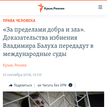
Доступность
ссылки
Вернуться
ПРАВА ЧЕЛОВЕКА
к
НОВОСТИ
«За пределами добра и зла».
основному
СПЕЦПРОЕКТЫ
содержанию
Доказательства избиения
ВОДА
Вернутся
ГРУЗ 200
Владимира Балуха передадут в
к
ИСТОРИЯ
КАРТА ВОЕННЫХ ОБЪЕКТОВ КРЫМА
международные суды
главной
ЕЩЕ
11 ЛЕТ ОККУПАЦИИ КРЫМА. 11 ИСТОРИЙ СОПРОТИВЛЕНИЯ
навигации
Крым. Реалии
Вернутся
РАДІО СВОБОДА
ИНТЕРАКТИВ
к
15 сентября 2018, 13:00
КАК ОБОЙТИ БЛОКИРОВКУ
ИНФОГРАФИКА
поиску
Поделиться
Читать без VPN
ТЕЛЕПРОЕКТ КРЫМ.РЕАЛИИ
Українською
СОВЕТЫ ПРАВОЗАЩИТНИКОВ
Qırımtatar
ПРОПАВШИЕ БЕЗ ВЕСТИ