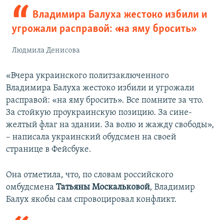
щ
и
Владимира Балуха жестоко избили и
и
й
угрожали расправой: «на яму бросить»
й
с
с
л
Людмила Денисова
л
а
а
й
«Вчера украинского политзаключенного
й
д
Владимира Балуха жестоко избили и угрожали
д
расправой: «на яму бросить». Все помните за что.
За стойкую проукраинскую позицию. За сине-
желтый флаг на здании. За волю и жажду свободы»,
– написала украинский обудсмен на своей
странице в Фейсбуке.
Она отметила, что, по словам российского
омбудсмена
Татьяны Москальковой
, Владимир
Балух якобы сам спровоцировал конфликт.