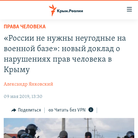
Доступность
ссылки
Вернуться
ПРАВА ЧЕЛОВЕКА
к
НОВОСТИ
«России не нужны неугодные на
основному
СПЕЦПРОЕКТЫ
содержанию
военной базе»: новый доклад о
ВОДА
Вернутся
ГРУЗ 200
нарушениях прав человека в
к
ИСТОРИЯ
КАРТА ВОЕННЫХ ОБЪЕКТОВ КРЫМА
Крыму
главной
ЕЩЕ
11 ЛЕТ ОККУПАЦИИ КРЫМА. 11 ИСТОРИЙ СОПРОТИВЛЕНИЯ
навигации
Александр Янковский
Вернутся
РАДІО СВОБОДА
ИНТЕРАКТИВ
к
09 мая 2019, 13:30
КАК ОБОЙТИ БЛОКИРОВКУ
ИНФОГРАФИКА
поиску
Поделиться
Читать без VPN
ТЕЛЕПРОЕКТ КРЫМ.РЕАЛИИ
Українською
СОВЕТЫ ПРАВОЗАЩИТНИКОВ
Qırımtatar
ПРОПАВШИЕ БЕЗ ВЕСТИ