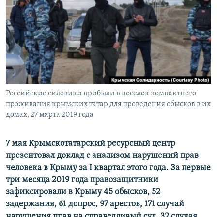
ПРИСОЕДИНЯЙТЕСЬ!
ПОБЕДИТЕЛЕЙ НЕ СУДЯТ?
КРЫМ.НЕПОКОРЕННЫЙ
ELIFBE
УКРАИНСКАЯ ПРОБЛЕМА КРЫМА
Все сайты RFE/RL
Российские силовики прибыли в поселок компактного
проживания крымских татар для проведения обысков в их
домах, 27 марта 2019 года
7 мая Крымскотатарский ресурсный центр
презентовал доклад с анализом нарушений прав
человека в Крыму за I квартал этого года. За первые
три месяца 2019 года правозащитники
зафиксировали в Крыму 45 обысков, 52
задержания, 61 допрос, 97 арестов, 171 случай
нарушения прав на справедливый суд, 32 случая