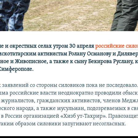
е и окрестных селах утром 30 апреля
российские сил
скотатарским активистам Ролану Османову и Дилявер
ное и Живописное, а также к сыну Бекирова Руслану, 
Симферополе.
заявлений со стороны силовиков пока не последовало.
ма российские власти неоднократно проводили обыск
журналистов, гражданских активистов, членов Медж
ского народа, а также мусульман, подозреваемых в свя
в России организацией «Хизб ут-Тахрир». Правозащ
 таким образом силовики запугивают несогласных.