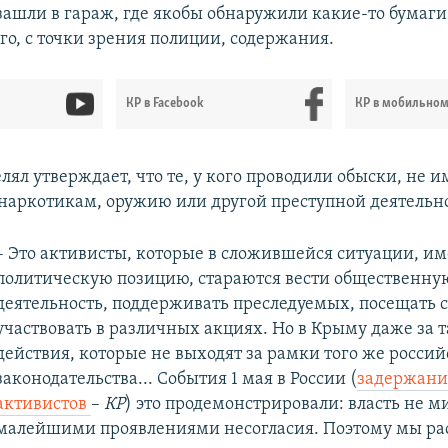
зашли в гараж, где якобы обнаружили какие-то бумаги
о, с точки зрения полиции, содержания.
КР в Facebook
КР в мобильно
ял утверждает, что те, у кого проводили обыски, не 
наркотикам, оружию или другой преступной деятельн
– Это активисты, которые в сложившейся ситуации, и
политическую позицию, стараются вести общественну
деятельность, поддерживать преследуемых, посещать 
участвовать в различных акциях. Но в Крыму даже за 
действия, которые не выходят за рамки того же россий
законодательства... События 1 мая в России (
задержани
активистов
–
КР
) это продемонстрировали: власть не м
малейшими проявлениями несогласия. Поэтому мы р