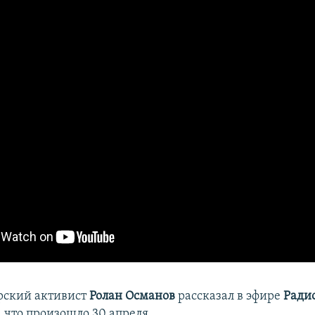
рский активист
Ролан Османов
рассказал в эфире
Ради
, что произошло 30 апреля.