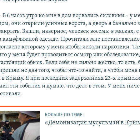
– В 6 часов утра ко мне в дом ворвались силовики – у 
дом, они открыли уличные ворота, а дверь я банально 
закрыть. Зашли, наверное, человек восемь: в масках, с
в камуфляжной одежде. Прочитали мне постановление 
согласно которому у меня якобы искали наркотики. Та
что у меня будет проводиться осмотр или обследование
настоящий обыск. Вели себя не сильно жестко, то есть,
пришли не для того, чтобы что-то найти, а чтобы меня
и в Крыму. Я при последних задержаниях 23-х крымски
ил эти события и думаю, что дело в этом. У меня нич
рживали.
БОЛЬШЕ ПО ТЕМЕ:
«Демонизация мусульман в Кры