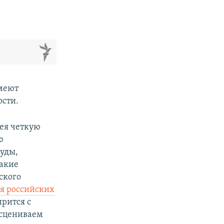
м
имеют
ости.
мея четкую
ю
суды,
такие
ского
я российских
ирится с
асцениваем