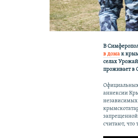
В Симферопол
в дома
к крым
селах Урожай
проживает в 
Официальных 
аннексии Кры
независимых 
крымскотатар
запрещенной 
считают, что