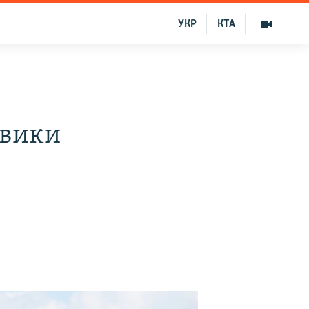
УКР
КТА
овики