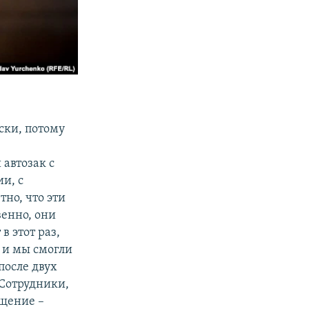
ски, потому
 автозак с
и, с
тно, что эти
венно, они
в этот раз,
 и мы смогли
после двух
 Сотрудники,
ещение –