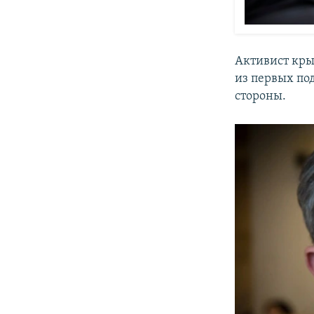
Активист кр
из первых по
стороны.