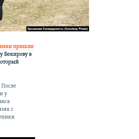
овики пришли
у Бекирову в
который
 После
и у
лиса
зях с
итники