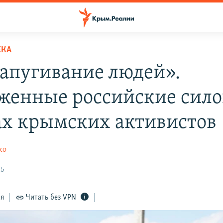
ЕКА
запугивание людей».
женные российские сил
ах крымских активистов
ко
15
ся
Читать без VPN