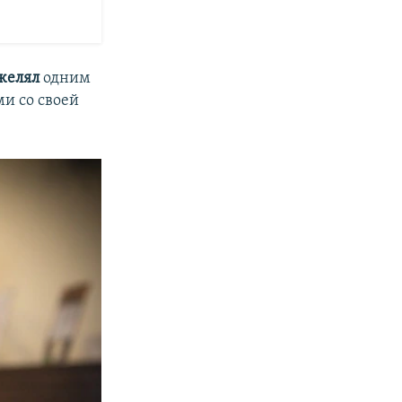
желял
одним
и со своей