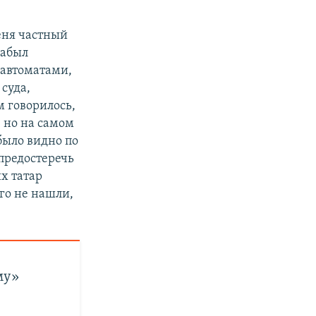
меня частный
забыл
 автоматами,
суда,
м говорилось,
, но на самом
 было видно по
 предостеречь
х татар
его не нашли,
му»