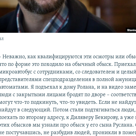
ял
– Неважно, как квалифицируются эти осмотры или обы
что по форме это походило на обычный обыск. Приехал
микроавтобус с сотрудниками, со следователем и целый
представителями спецподразделения в полной амуници
автоматами. Я подъехал к дому Ролана, и на видео заме
люди с закрытыми лицами бродят по дворе – соответст
могут что-то подкинуть, что-то увидеть. Если не найдут 
найдут в следующий. Потом стали подтягиваться люди,
поехать по второму адресу, к Диляверу Бекирову, а уже 
этих обысков мы узнали про обыск у его сына Руслана.
не постучавшись, не разбудив людей, проникли в пом