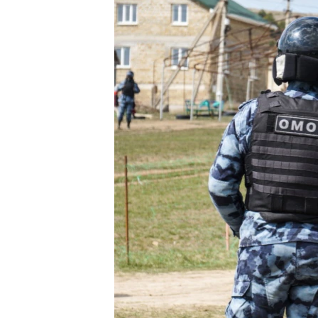
ПОБЕДИТЕЛЕЙ НЕ СУДЯТ?
КРЫМ.НЕПОКОРЕННЫЙ
ELIFBE
УКРАИНСКАЯ ПРОБЛЕМА КРЫМА