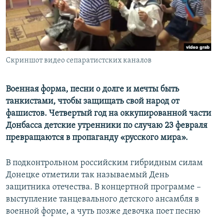
ПРИСОЕДИНЯЙТЕСЬ!
ПОБЕДИТЕЛЕЙ НЕ СУДЯТ?
КРЫМ.НЕПОКОРЕННЫЙ
ELIFBE
Скриншот видео сепаратистских каналов
УКРАИНСКАЯ ПРОБЛЕМА КРЫМА
Все сайты RFE/RL
Военная форма, песни о долге и мечты быть
танкистами, чтобы защищать свой народ от
фашистов. Четвертый год на оккупированной части
Донбасса детские утренники по случаю 23 февраля
превращаются в пропаганду «русского мира».
В подконтрольном российским гибридным силам
Донецке отметили так называемый День
защитника отечества. В концертной программе –
выступление танцевального детского ансамбля в
военной форме, а чуть позже девочка поет песню