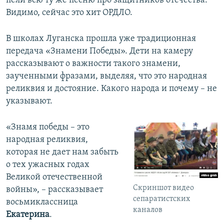
пели всю ту же песню про защитников отечества.
Видимо, сейчас это хит ОРДЛО.
В школах Луганска прошла уже традиционная
передача «Знамени Победы». Дети на камеру
рассказывают о важности такого знамени,
заученными фразами, выделяя, что это народная
реликвия и достояние. Какого народа и почему – не
указывают.
«Знамя победы – это
народная реликвия,
которая не дает нам забыть
о тех ужасных годах
Великой отечественной
Скриншот видео
войны», – рассказывает
сепаратистских
восьмиклассница
каналов
Екатерина
.