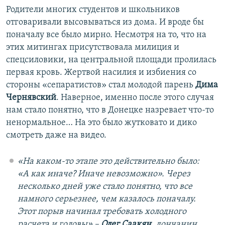
Родители многих студентов и школьников
отговаривали высовываться из дома. И вроде бы
поначалу все было мирно. Несмотря на то, что на
этих митингах присутствовала милиция и
спецсиловики, на центральной площади пролилась
первая кровь. Жертвой насилия и избиения со
стороны «сепаратистов» стал молодой парень
Дима
Чернявский
. Наверное, именно после этого случая
нам стало понятно, что в Донецке назревает что-то
ненормальное… На это было жутковато и дико
смотреть даже на видео.
«На каком-то этапе это действительно было:
«А как иначе? Иначе невозможно». Через
несколько дней уже стало понятно, что все
намного серьезнее, чем казалось поначалу.
Этот порыв начинал требовать холодного
расчета и головы» –
Олег Саакян
, дончанин,