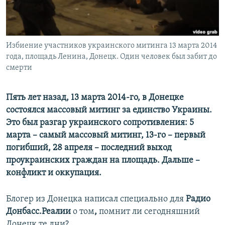
ПРИСОЕДИНЯЙТЕСЬ!
ПОБЕДИТЕЛЕЙ НЕ СУДЯТ?
КРЫМ.НЕПОКОРЕННЫЙ
ELIFBE
Избиение участников украинского митинга 13 марта 2014
года, площадь Ленина, Донецк. Один человек был забит до
УКРАИНСКАЯ ПРОБЛЕМА КРЫМА
смерти
Все сайты RFE/RL
Пять лет назад, 13 марта 2014-го, в Донецке
состоялся массовый митинг за единство Украины.
Это был разгар украинского сопротивления: 5
марта – самый массовый митинг, 13-го – первый
погибший, 28 апреля – последний выход
проукраинских граждан на площадь. Дальше –
конфликт и оккупация.
Блогер из Донецка написал специально для
Радио
Донбасс.Реалии
о том
,
помнит ли сегодняшний
Донецк те дни?