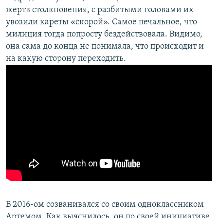
жертв столкновения, с разбитыми головами их
увозили кареты «скорой». Самое печальное, что
милиция тогда попросту бездействовала. Видимо,
она сама до конца не понимала, что происходит и
на какую сторону переходить.
В 2016-ом созванивался со своим одноклассником
Артемом. Как выяснилось, он по своей инициативе