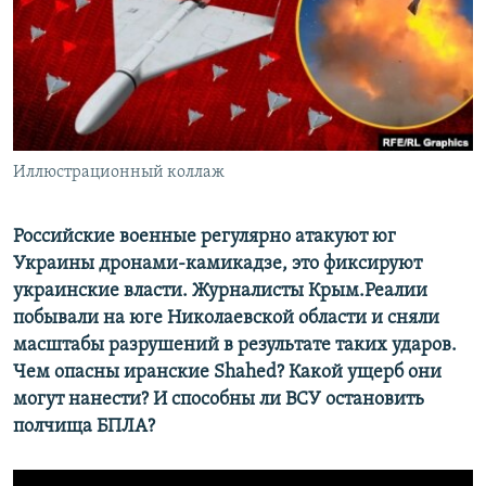
ПРИСОЕДИНЯЙТЕСЬ!
ПОБЕДИТЕЛЕЙ НЕ СУДЯТ?
КРЫМ.НЕПОКОРЕННЫЙ
ELIFBE
УКРАИНСКАЯ ПРОБЛЕМА КРЫМА
Все сайты RFE/RL
Иллюстрационный коллаж
Российские военные регулярно атакуют юг
Украины дронами-камикадзе, это фиксируют
украинские власти. Журналисты Крым.Реалии
побывали на юге Николаевской области и сняли
масштабы разрушений в результате таких ударов.
Чем опасны иранские Shahed? Какой ущерб они
могут нанести? И способны ли ВСУ остановить
полчища БПЛА?