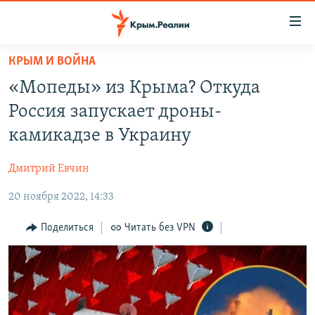
Доступность
ссылки
Вернуться
КРЫМ И ВОЙНА
к
НОВОСТИ
«Мопеды» из Крыма? Откуда
основному
СПЕЦПРОЕКТЫ
содержанию
Россия запускает дроны-
ВОДА
Вернутся
ГРУЗ 200
камикадзе в Украину
к
ИСТОРИЯ
КАРТА ВОЕННЫХ ОБЪЕКТОВ КРЫМА
главной
Дмитрий Евчин
ЕЩЕ
11 ЛЕТ ОККУПАЦИИ КРЫМА. 11 ИСТОРИЙ СОПРОТИВЛЕНИЯ
навигации
Вернутся
20 ноября 2022, 14:33
РАДІО СВОБОДА
ИНТЕРАКТИВ
к
КАК ОБОЙТИ БЛОКИРОВКУ
ИНФОГРАФИКА
Поделиться
Читать без VPN
поиску
ТЕЛЕПРОЕКТ КРЫМ.РЕАЛИИ
Українською
СОВЕТЫ ПРАВОЗАЩИТНИКОВ
Qırımtatar
ПРОПАВШИЕ БЕЗ ВЕСТИ