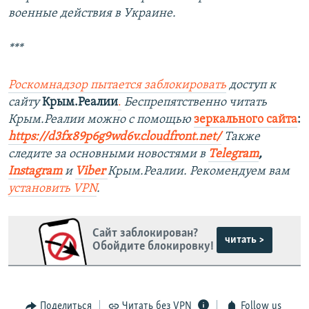
военные действия в Украине.
***
Роскомнадзор пытается заблокировать
доступ к
сайту
Крым.Реалии
.
Беспрепятственно читать
Крым.Реалии можно с помощью
зеркального сайта
:
https://d3fx89p6g9wd6v.cloudfront.net/
Также
следите за основными новостями в
Telegram
,
Instagram
и
Viber
Крым.Реалии. Рекомендуем вам
установить
VPN
.
Сайт заблокирован?
читать >
Обойдите блокировку!
Поделиться
Читать без VPN
Follow us