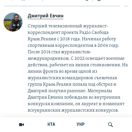
Дмитрий Евчин
Старший телевизионный журналист-
корреспондент проекта Радіо Свобода
Крым.Реалии с 2018 года. Начинал работу
спортивным корреспондентом в 2006 году.
После 2014 стал журналистом-
международником. С 2022 освещает военные
действия, работает на линии столкновения. На
линии фронта во время одной из
журналистских командировок съемочная
группа Крым.Реалии попала под обстрел и
Дмитрий получил ранение. Материалы
Дмитрия Евчина побеждали во внутренних
конкурсах компании, он лауреат и номинант
всеукраинских журналистских конкурсов.
КТА
УКР
This item is part of