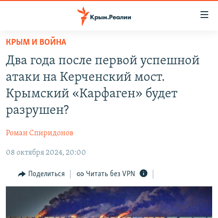
Доступность
ссылки
Вернуться
КРЫМ И ВОЙНА
к
НОВОСТИ
Два года после первой успешной
основному
СПЕЦПРОЕКТЫ
содержанию
атаки на Керченский мост.
ВОДА
Вернутся
ГРУЗ 200
Крымский «Карфаген» будет
к
ИСТОРИЯ
КАРТА ВОЕННЫХ ОБЪЕКТОВ КРЫМА
разрушен?
главной
ЕЩЕ
11 ЛЕТ ОККУПАЦИИ КРЫМА. 11 ИСТОРИЙ СОПРОТИВЛЕНИЯ
навигации
Роман Спиридонов
Вернутся
РАДІО СВОБОДА
ИНТЕРАКТИВ
к
08 октября 2024, 20:00
КАК ОБОЙТИ БЛОКИРОВКУ
ИНФОГРАФИКА
поиску
Поделиться
Читать без VPN
ТЕЛЕПРОЕКТ КРЫМ.РЕАЛИИ
Українською
СОВЕТЫ ПРАВОЗАЩИТНИКОВ
Qırımtatar
ПРОПАВШИЕ БЕЗ ВЕСТИ