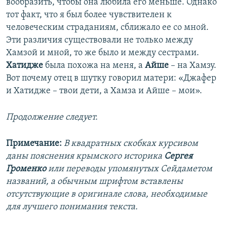
вообразить, чтобы она любила его меньше. Однако
тот факт, что я был более чувствителен к
человеческим страданиям, сближало ее со мной.
Эти различия существовали не только между
Хамзой и мной, то же было и между сестрами.
Хатидже
была похожа на меня, а
Айше
– на Хамзу.
Вот почему отец в шутку говорил матери: «Джафер
и Хатидже – твои дети, а Хамза и Айше – мои».
Продолжение следует.
Примечание:
В квадратных скобках курсивом
даны пояснения крымского историка
Сергея
Громенко
или переводы упомянутых Сейдаметом
названий, а обычным шрифтом вставлены
отсутствующие в оригинале слова, необходимые
для лучшего понимания текста.