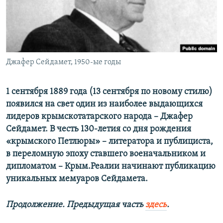
ПРИСОЕДИНЯЙТЕСЬ!
ПОБЕДИТЕЛЕЙ НЕ СУДЯТ?
КРЫМ.НЕПОКОРЕННЫЙ
ELIFBE
Джафер Сейдамет, 1950-ые годы
УКРАИНСКАЯ ПРОБЛЕМА КРЫМА
Все сайты RFE/RL
1 сентября 1889 года (13 сентября по новому стилю)
появился на свет один из наиболее выдающихся
лидеров крымскотатарского народа – Джафер
Сейдамет. В честь 130-летия со дня рождения
«крымского Петлюры» – литератора и публициста,
в переломную эпоху ставшего военачальником и
дипломатом – Крым.Реалии начинают публикацию
уникальных мемуаров Сейдамета.
Продолжение. Предыдущая часть
здесь
.