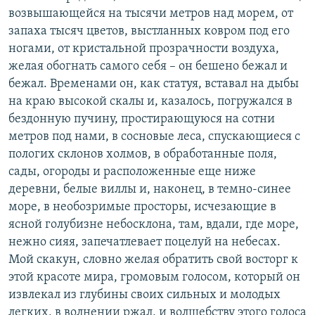
возвышающейся на тысячи метров над морем, от
запаха тысяч цветов, выстланных ковром под его
ногами, от кристальной прозрачности воздуха,
желая обогнать самого себя – он бешено бежал и
бежал. Временами он, как статуя, вставал на дыбы
на краю высокой скалы и, казалось, погружался в
бездонную пучину, простирающуюся на сотни
метров под нами, в сосновые леса, спускающиеся с
пологих склонов холмов, в обработанные поля,
сады, огороды и расположенные еще ниже
деревни, белые виллы и, наконец, в темно-синее
море, в необозримые просторы, исчезающие в
ясной голубизне небосклона, там, вдали, где море,
нежно сияя, запечатлевает поцелуй на небесах.
Мой скакун, словно желая обратить свой восторг к
этой красоте мира, громовым голосом, который он
извлекал из глубины своих сильных и молодых
легких, в волнении ржал, и волшебству этого голоса