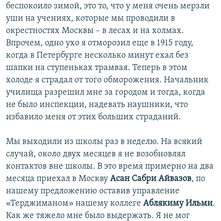
беспокоило зимой, это то, что у меня очень мерзли
уши на учениях, которые мы проводили в
окрестностях Москвы – в лесах и на холмах.
Впрочем, одно ухо я отморозил еще в 1915 году,
когда в Петербурге несколько минут ехал без
шапки на ступеньках трамвая. Теперь в этом
холоде я страдал от того обморожения. Начальник
училища разрешил мне за городом и тогда, когда
не было инспекции, надевать наушники, что
избавило меня от этих больших страданий.
Мы выходили из школы раз в неделю. На всякий
случай, около двух месяцев я не возобновлял
контактов вне школы. В это время примерно на два
месяца приехал в Москву
Асан Сабри Айвазов
, по
нашему предложению оставив управление
«Терджиманом» нашему коллеге
Аблякиму Ильми
.
Как же тяжело мне было выдержать. Я не мог