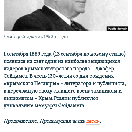
ПРИСОЕДИНЯЙТЕСЬ!
ПОБЕДИТЕЛЕЙ НЕ СУДЯТ?
КРЫМ.НЕПОКОРЕННЫЙ
ELIFBE
Джафер Сейдамет, 1950-е годы
УКРАИНСКАЯ ПРОБЛЕМА КРЫМА
Все сайты RFE/RL
1 сентября 1889 года (13 сентября по новому стилю)
появился на свет один из наиболее выдающихся
лидеров крымскотатарского народа – Джафер
Сейдамет. В честь 130–летия со дня рождения
«крымского Петлюры» – литератора и публициста,
в переломную эпоху ставшего военачальником и
дипломатом – Крым.Реалии публикуют
уникальные мемуары Сейдамета.
Продолжение. Предыдущая часть
здесь
.