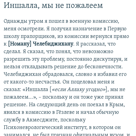
Иншалла, мы не пожалеем
Однажды утром я пошел в военную комиссию,
меня осмотрели. Я получил назначение в Первую
школу прапорщиков, из комиссии вернулся прямо
к
[Номану] Челебиджихану
. Я рассказал, что
сделал. Я сказал, что понял, что невозможно
разрешить эту проблему, постоянно дискутируя, и
нельзя откладывать решение до бесконечности.
Челебиджихан обрадовался, словно я избавил его
от какого-то несчастья. Он поцеловал меня и
сказал: «Иншалла [
«если Аллаху угодно»
], мы не
пожалеем...», – поскольку и он тоже уже принял
решение. На следующий день он поехал в Крым,
явился в комиссию в Гёзлеве и начал обычную
службу в Акмесджите, поскольку
Психоневрологический институт, в котором он
занимался, не был признан официальным вузом, и