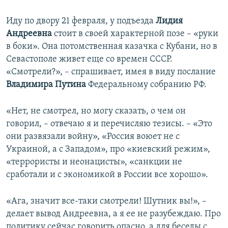
Иду по двору 21 февраля, у подъезда
Лидия
Андреевна
стоит в своей характерной позе – «руки
в боки». Она потомственная казачка с Кубани, но в
Севастополе живет еще со времен СССР.
«Смотрели?», – спрашивает, имея в виду послание
Владимира Путина
Федеральному собранию РФ.
«Нет, не смотрел, но могу сказать, о чем он
говорил, – отвечаю я и перечисляю тезисы. – «Это
они развязали войну», «Россия воюет не с
Украиной, а с Западом», про «киевский режим»,
«террористы и неонацисты», «санкции не
сработали и с экономикой в России все хорошо».
«Ага, значит все-таки смотрели! Шутник вы!», –
делает вывод Андреевна, а я ее не разубеждаю. Про
политику сейчас говорить опасно, а для беседы с