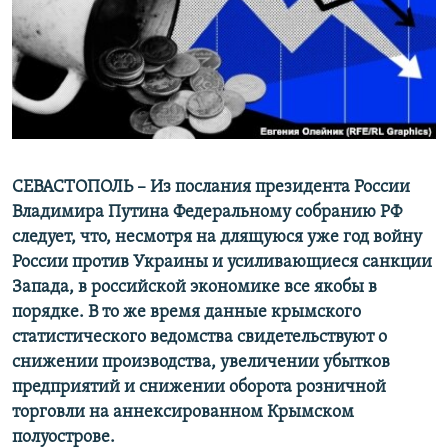
ПРИСОЕДИНЯЙТЕСЬ!
ПОБЕДИТЕЛЕЙ НЕ СУДЯТ?
КРЫМ.НЕПОКОРЕННЫЙ
ELIFBE
УКРАИНСКАЯ ПРОБЛЕМА КРЫМА
Все сайты RFE/RL
СЕВАСТОПОЛЬ – Из послания президента России
Владимира Путина Федеральному собранию РФ
следует, что, несмотря на длящуюся уже год войну
России против Украины и усиливающиеся санкции
Запада, в российской экономике все якобы в
порядке. В то же время данные крымского
статистического ведомства свидетельствуют о
снижении производства, увеличении убытков
предприятий и снижении оборота розничной
торговли на аннексированном Крымском
полуострове.