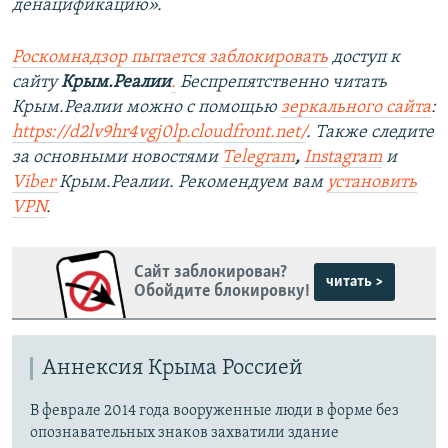
денацификацию».
Роскомнадзор пытается заблокировать
доступ к
сайту
Крым.Реалии
.
Беспрепятственно читать
Крым.Реалии можно с помощью
зеркального сайта
:
https://d2lv9hr4vgj0lp.cloudfront.net/
. Также следите
за основными новостями
Telegram
,
Instagram
и
Viber
Крым.Реалии. Рекомендуем вам
установить
VPN
.
Сайт заблокирован?
читать >
Обойдите блокировку!
Аннексия Крыма Россией
В феврале 2014 года вооруженные люди в форме без
опознавательных знаков захватили здание