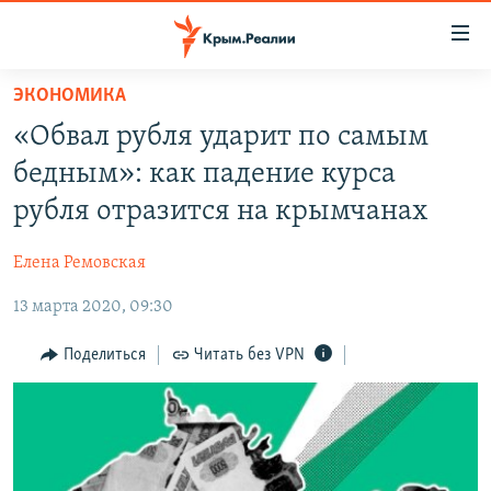
Доступность
ссылки
Вернуться
ЭКОНОМИКА
к
НОВОСТИ
«Обвал рубля ударит по самым
основному
СПЕЦПРОЕКТЫ
содержанию
бедным»: как падение курса
ВОДА
Вернутся
ГРУЗ 200
рубля отразится на крымчанах
к
ИСТОРИЯ
КАРТА ВОЕННЫХ ОБЪЕКТОВ КРЫМА
главной
Елена Ремовская
ЕЩЕ
11 ЛЕТ ОККУПАЦИИ КРЫМА. 11 ИСТОРИЙ СОПРОТИВЛЕНИЯ
навигации
Вернутся
13 марта 2020, 09:30
РАДІО СВОБОДА
ИНТЕРАКТИВ
к
КАК ОБОЙТИ БЛОКИРОВКУ
ИНФОГРАФИКА
Поделиться
Читать без VPN
поиску
ТЕЛЕПРОЕКТ КРЫМ.РЕАЛИИ
Українською
СОВЕТЫ ПРАВОЗАЩИТНИКОВ
Qırımtatar
ПРОПАВШИЕ БЕЗ ВЕСТИ