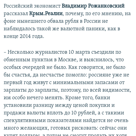
Российский экономист
Владимир Рожанковский
рассказал
Крым.Реалии
, почему, по его мнению, на
фоне нынешнего обвала рубля в России не
наблюдалось такой же валютной паники, как в
конце 2014 года.
– Несколько журналистов 10 марта съездили по
обменным пунктам в Москве, и выяснилось, что
особых очередей не было. Как говорится, не было
бы счастья, да несчастье помогло: россияне уже не
первый год живут с минимальными запасами от
зарплаты до зарплаты, поэтому, по всей видимости,
им особо нечего менять. Кроме того, банки
установили разницу между ценой покупки и
продажи валюты вплоть до 10 рублей, а с такими
спекулятивными показателями найдется не очень
много желающих, готовых рисковать: сейчас они
купят доллары, а потом не смогут продать их хотя