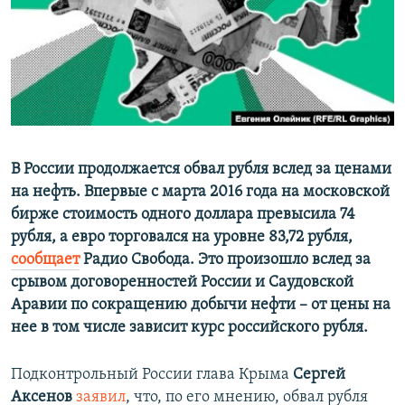
ПРИСОЕДИНЯЙТЕСЬ!
ПОБЕДИТЕЛЕЙ НЕ СУДЯТ?
КРЫМ.НЕПОКОРЕННЫЙ
ELIFBE
УКРАИНСКАЯ ПРОБЛЕМА КРЫМА
Все сайты RFE/RL
В России продолжается обвал рубля вслед за ценами
на нефть. Впервые с марта 2016 года на московской
бирже стоимость одного доллара превысила 74
рубля, а евро торговался на уровне 83,72 рубля,
сообщает
Радио Свобода. Это произошло вслед за
срывом договоренностей России и Саудовской
Аравии по сокращению добычи нефти – от цены на
нее в том числе зависит курс российского рубля.
Подконтрольный России глава Крыма
Сергей
Аксенов
заявил
, что, по его мнению, обвал рубля