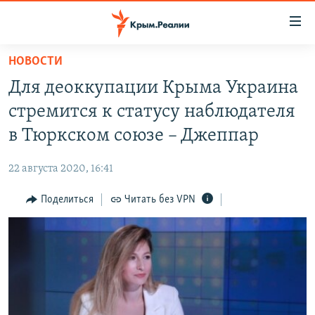
Доступность
ссылки
Вернуться
НОВОСТИ
к
НОВОСТИ
Для деоккупации Крыма Украина
основному
СПЕЦПРОЕКТЫ
содержанию
стремится к статусу наблюдателя
ВОДА
Вернутся
ГРУЗ 200
в Тюркском союзе – Джеппар
к
ИСТОРИЯ
КАРТА ВОЕННЫХ ОБЪЕКТОВ КРЫМА
главной
22 августа 2020, 16:41
ЕЩЕ
11 ЛЕТ ОККУПАЦИИ КРЫМА. 11 ИСТОРИЙ СОПРОТИВЛЕНИЯ
навигации
Вернутся
Поделиться
Читать без VPN
РАДІО СВОБОДА
ИНТЕРАКТИВ
к
КАК ОБОЙТИ БЛОКИРОВКУ
ИНФОГРАФИКА
поиску
ТЕЛЕПРОЕКТ КРЫМ.РЕАЛИИ
Українською
СОВЕТЫ ПРАВОЗАЩИТНИКОВ
Qırımtatar
ПРОПАВШИЕ БЕЗ ВЕСТИ