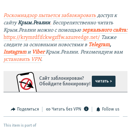
***
Роскомнадзор пытается заблокировать
доступ к
сайту
Крым.Реалии
.
Беспрепятственно читать
Крым.Реалии можно с помощью
зеркального сайта
:
https://krymrdfifckwgzffw.azureedge.net/
Также
следите за основными новостями в
Telegram
,
Instagram
и
Viber
Крым.Реалии. Рекомендуем вам
установить
VPN
.
Сайт заблокирован?
читать >
Обойдите блокировку!
Поделиться
Читать без VPN
Follow us
This item is part of