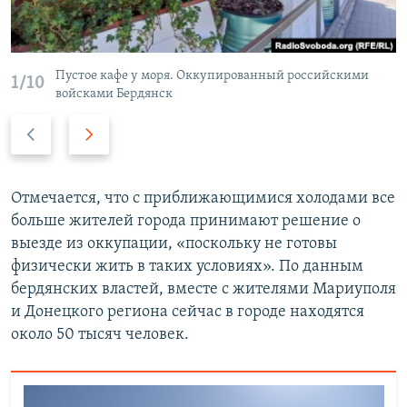
Пустое кафе у моря. Оккупированный российскими
1/10
войсками Бердянск
П
С
р
л
е
е
д
д
Отмечается, что с приближающимися холодами все
ы
у
больше жителей города принимают решение о
д
ю
выезде из оккупации, «поскольку не готовы
у
щ
физически жить в таких условиях». По данным
щ
и
бердянских властей, вместе с жителями Мариуполя
и
й
и Донецкого региона сейчас в городе находятся
й
с
около 50 тысяч человек.
с
л
л
а
а
й