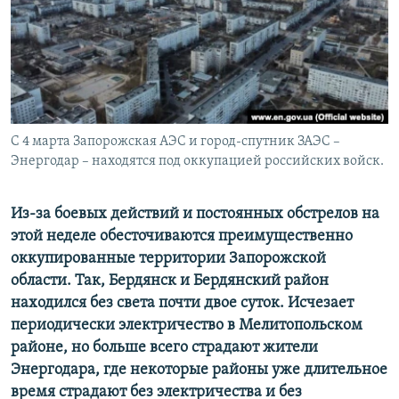
ПРИСОЕДИНЯЙТЕСЬ!
ПОБЕДИТЕЛЕЙ НЕ СУДЯТ?
КРЫМ.НЕПОКОРЕННЫЙ
ELIFBE
УКРАИНСКАЯ ПРОБЛЕМА КРЫМА
Все сайты RFE/RL
С 4 марта Запорожская АЭС и город-спутник ЗАЭС –
Энергодар – находятся под оккупацией российских войск.
Из-за боевых действий и постоянных обстрелов на
этой неделе обесточиваются преимущественно
оккупированные территории Запорожской
области. Так, Бердянск и Бердянский район
находился без света почти двое суток. Исчезает
периодически электричество в Мелитопольском
районе, но больше всего страдают жители
Энергодара, где некоторые районы уже длительное
время страдают без электричества и без