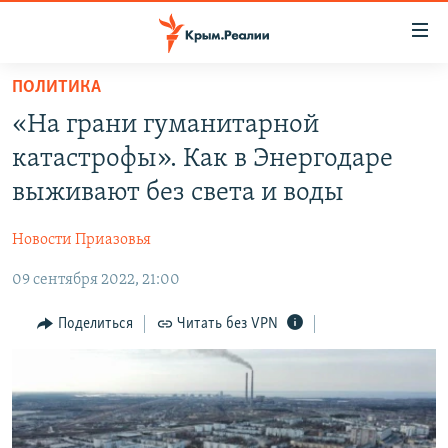
Доступность
ссылки
Вернуться
ПОЛИТИКА
к
НОВОСТИ
«На грани гуманитарной
основному
СПЕЦПРОЕКТЫ
содержанию
катастрофы». Как в Энергодаре
ВОДА
Вернутся
ГРУЗ 200
выживают без света и воды
к
ИСТОРИЯ
КАРТА ВОЕННЫХ ОБЪЕКТОВ КРЫМА
главной
Новости Приазовья
ЕЩЕ
11 ЛЕТ ОККУПАЦИИ КРЫМА. 11 ИСТОРИЙ СОПРОТИВЛЕНИЯ
навигации
Вернутся
09 сентября 2022, 21:00
РАДІО СВОБОДА
ИНТЕРАКТИВ
к
КАК ОБОЙТИ БЛОКИРОВКУ
ИНФОГРАФИКА
Поделиться
Читать без VPN
поиску
ТЕЛЕПРОЕКТ КРЫМ.РЕАЛИИ
Українською
СОВЕТЫ ПРАВОЗАЩИТНИКОВ
Qırımtatar
ПРОПАВШИЕ БЕЗ ВЕСТИ