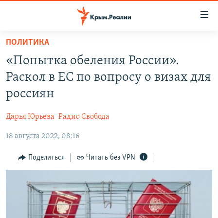
Доступность
ссылки
Вернуться
ПОЛИТИКА
к
НОВОСТИ
«Попытка обеления России».
основному
СПЕЦПРОЕКТЫ
содержанию
Раскол в ЕС по вопросу о визах для
ВОДА
Вернутся
ГРУЗ 200
россиян
к
ИСТОРИЯ
КАРТА ВОЕННЫХ ОБЪЕКТОВ КРЫМА
главной
Дарья Юрьева
Радио Свобода
ЕЩЕ
11 ЛЕТ ОККУПАЦИИ КРЫМА. 11 ИСТОРИЙ СОПРОТИВЛЕНИЯ
навигации
Вернутся
18 августа 2022, 08:16
РАДІО СВОБОДА
ИНТЕРАКТИВ
к
КАК ОБОЙТИ БЛОКИРОВКУ
ИНФОГРАФИКА
Поделиться
Читать без VPN
поиску
ТЕЛЕПРОЕКТ КРЫМ.РЕАЛИИ
Українською
СОВЕТЫ ПРАВОЗАЩИТНИКОВ
Qırımtatar
ПРОПАВШИЕ БЕЗ ВЕСТИ