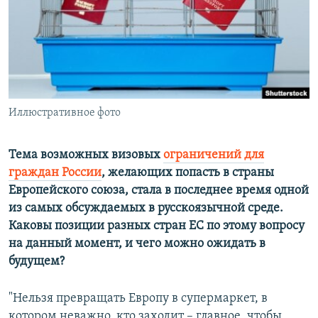
ПРИСОЕДИНЯЙТЕСЬ!
ПОБЕДИТЕЛЕЙ НЕ СУДЯТ?
КРЫМ.НЕПОКОРЕННЫЙ
ELIFBE
УКРАИНСКАЯ ПРОБЛЕМА КРЫМА
Все сайты RFE/RL
Иллюстративное фото
Тема возможных визовых
ограничений для
граждан России
, желающих попасть в страны
Европейского союза, стала в последнее время одной
из самых обсуждаемых в русскоязычной среде.
Каковы позиции разных стран ЕС по этому вопросу
на данный момент, и чего можно ожидать в
будущем?
"Нельзя превращать Европу в супермаркет, в
котором неважно, кто заходит – главное, чтобы