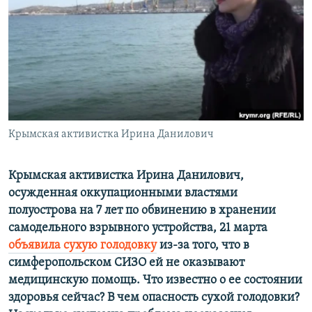
ПРИСОЕДИНЯЙТЕСЬ!
ПОБЕДИТЕЛЕЙ НЕ СУДЯТ?
КРЫМ.НЕПОКОРЕННЫЙ
ELIFBE
УКРАИНСКАЯ ПРОБЛЕМА КРЫМА
Все сайты RFE/RL
Крымская активистка Ирина Данилович
Крымская активистка Ирина Данилович,
осужденная оккупационными властями
полуострова на 7 лет по обвинению в хранении
самодельного взрывного устройства, 21 марта
объявила сухую голодовку
из-за того, что в
симферопольском СИЗО ей не оказывают
медицинскую помощь. Что известно о ее состоянии
здоровья сейчас? В чем опасность сухой голодовки?