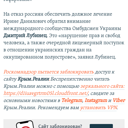
На отказ россиян обеспечить должное лечение
Ирине Данилович обратил внимание
международного сообщества Омбудсмен Украины
Дмитрий Лубинец
. Это «нарушение прав и свобод
человека, а также очередной лицемерный поступок
в отношении украинских граждан на
оккупированном полуострове», заявил Лубинец.
Роскомнадзор пытается заблокировать
доступ к
сайту
Крым.Реалии
.
Беспрепятственно читать
Крым.Реалии можно с помощью
зеркального сайта:
https://d1iuavgrtrm05l.cloudfront.net/
, следите за
основными новостями в
Telegram
,
Instagram
и
Viber
Крым.Реалии. Рекомендуем вам
установить VPN
.
Сайт заблокирован?