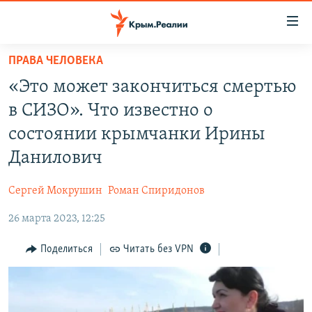
Доступность
ссылки
Вернуться
ПРАВА ЧЕЛОВЕКА
к
НОВОСТИ
«Это может закончиться смертью
основному
СПЕЦПРОЕКТЫ
содержанию
в СИЗО». Что известно о
ВОДА
Вернутся
ГРУЗ 200
состоянии крымчанки Ирины
к
ИСТОРИЯ
КАРТА ВОЕННЫХ ОБЪЕКТОВ КРЫМА
Данилович
главной
ЕЩЕ
11 ЛЕТ ОККУПАЦИИ КРЫМА. 11 ИСТОРИЙ СОПРОТИВЛЕНИЯ
навигации
Сергей Мокрушин
Роман Спиридонов
Вернутся
РАДІО СВОБОДА
ИНТЕРАКТИВ
к
26 марта 2023, 12:25
КАК ОБОЙТИ БЛОКИРОВКУ
ИНФОГРАФИКА
поиску
Поделиться
Читать без VPN
ТЕЛЕПРОЕКТ КРЫМ.РЕАЛИИ
Українською
СОВЕТЫ ПРАВОЗАЩИТНИКОВ
Qırımtatar
ПРОПАВШИЕ БЕЗ ВЕСТИ