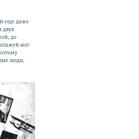
ой еще даже
и двух
кой, до
кипажей мог
Поэтому
лые люди,