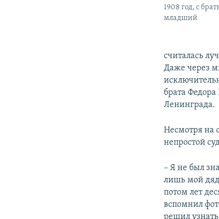
1908 год, с бра
младший
считалась луч
Даже через м
исключительн
брата Федора
Ленинграда.
Несмотря на о
непростой су
– Я не был з
лишь мой дядя
потом лет дес
вспомнил фото
решил узнать 