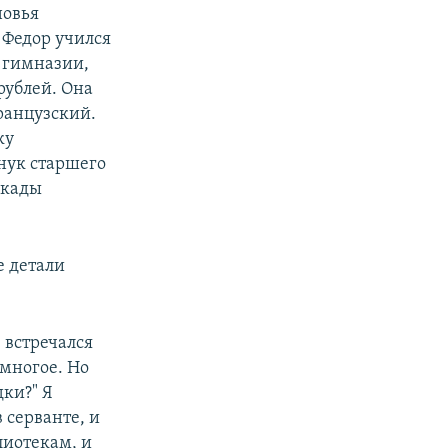
новья
 Федор учился
 гимназии,
 рублей. Она
французский.
ку
внук старшего
окады
е детали
 встречался
емногое. Но
дки?" Я
 серванте, и
лиотекам, и