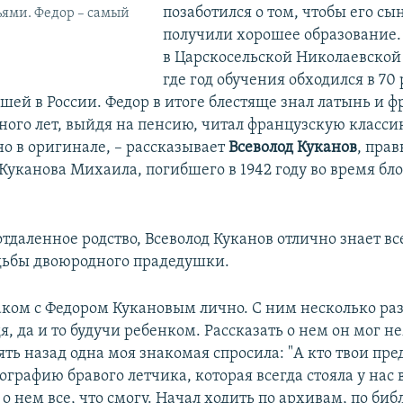
позаботился о том, чтобы его сы
тьями. Федор – самый
получили хорошее образование.
в Царскосельской Николаевской
где год обучения обходился в 70
шей в России. Федор в итоге блестяще знал латынь и 
ного лет, выйдя на пенсию, читал французскую класси
о в оригинале, – рассказывает
Всеволод Куканов
, пра
 Куканова Михаила, погибшего в 1942 году во время бл
тдаленное родство, Всеволод Куканов отлично знает вс
дьбы двоюродного прадедушки.
наком с Федором Кукановым лично. С ним несколько раз
, да и то будучи ребенком. Рассказать о нем он мог н
ять назад одна моя знакомая спросила: "А кто твои пре
графию бравого летчика, которая всегда стояла у нас в
о нем все, что смогу. Начал ходить по архивам, по биб