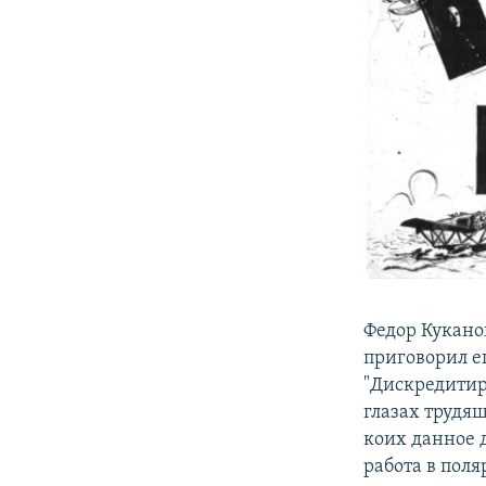
Федор Кукано
приговорил ег
"Дискредитир
глазах трудящ
коих данное д
работа в поля