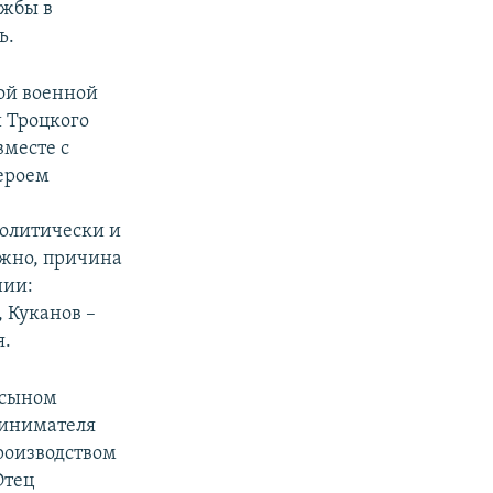
ужбы в
ь.
ой военной
 Троцкого
вместе с
ероем
политически и
жно, причина
нии:
 Куканов –
я.
 сыном
ринимателя
роизводством
Отец