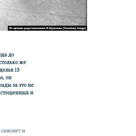
ода до
столько же
делав 13
ы, он
ады за это не
 истощенных и
 самолет и