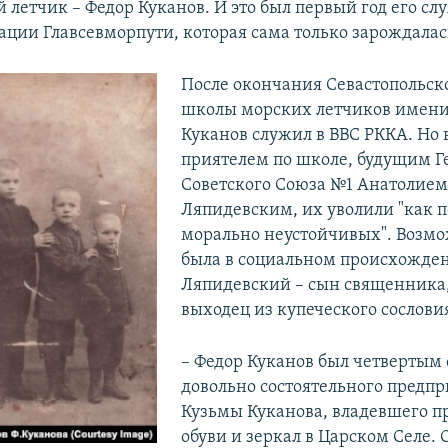
 летчик – Федор Куканов. И это был первый год его сл
ации Главсевморпути, которая сама только зарождалас
После окончания Севастопольск
школы морских летчиков имени
Куканов служил в ВВС РККА. Но 
приятелем по школе, будущим Г
Советского Союза №1 Анатолием
Ляпидевским, их уволили "как 
морально неустойчивых". Возмо
была в социальном происхожде
Ляпидевский – сын священника,
выходец из купеческого сослови
– Федор Куканов был четвертым
довольно состоятельного предп
Кузьмы Куканова, владевшего п
обуви и зеркал в Царском Селе. 