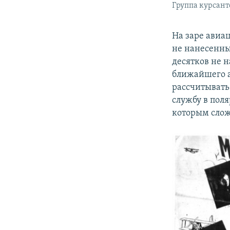
Группа курсант
На заре авиа
не нанесенны
десятков не 
ближайшего а
рассчитывать
службу в пол
которым слож