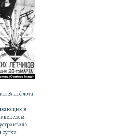
нал Балтфлота
рывающих в
ставителем
 устраивала
и сутки