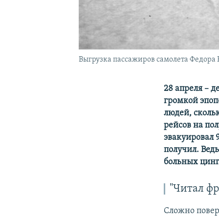
Выгрузка пассажиров самолета Федора 
28 апреля –
де
громкой эпоп
людей, скольк
рейсов на пол
эвакуировал 9
получил. Вед
больных цинг
"Читал фр
Сложно повери