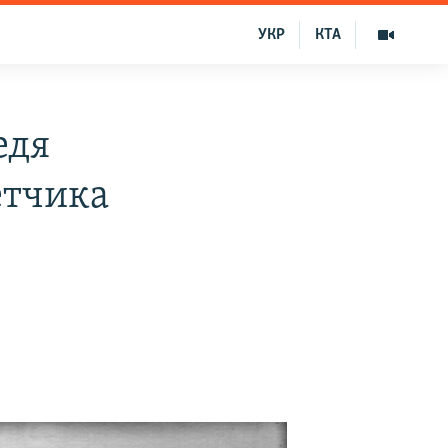
УКР
КТА
едя
етчика