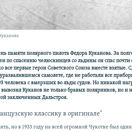
Куканова
нь памяти полярного пилота Федора Куканова. За полг
еи по спасению челюскинцев со льдины он спас почти 
о все первые герои Советского Союза вместе взятые. С
уразвалившемся самолете, где не работали все прибор
3 человека с вмерзших во льды судов. Но никакой нагр
ь вывозил Куканов не только бравых полярников, но и
ой заключенных Дальстроя.
анцузскую классику в оригинале"
ть, но в 1933 году на всей огромной Чукотке был один