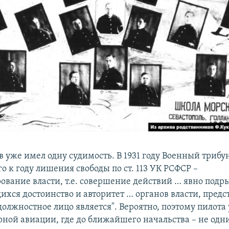
в уже имел одну судимость. В 1931 году Военный трибу
о к году лишения свободы по ст. 113 УК РСФСР –
ование власти, т.е. совершение действий … явно под
ихся достоинство и авторитет … органов власти, пред
олжностное лицо является". Вероятно, поэтому пилота
рной авиации, где до ближайшего начальства – не одн