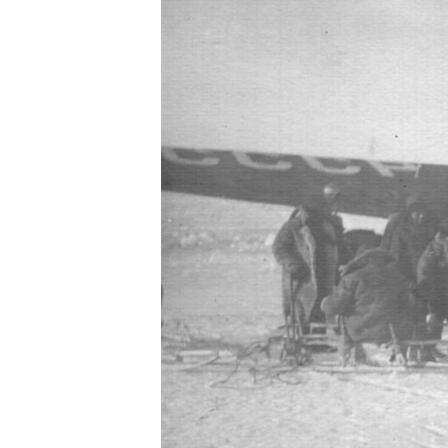
ПОБЕДИТЕЛЕЙ НЕ СУДЯТ?
КРЫМ.НЕПОКОРЕННЫЙ
ELIFBE
УКРАИНСКАЯ ПРОБЛЕМА КРЫМА