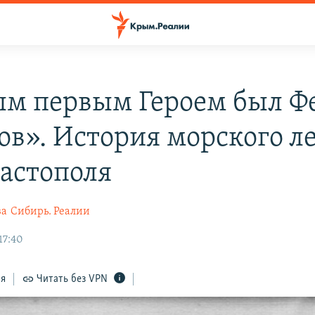
м первым Героем был Ф
ов». История морского л
вастополя
ва
Сибирь. Реалии
17:40
ся
Читать без VPN