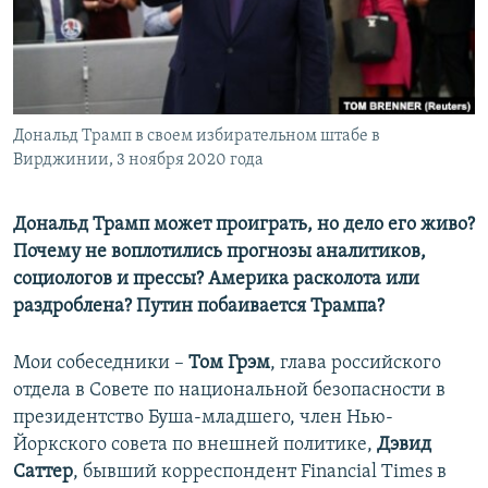
ПРИСОЕДИНЯЙТЕСЬ!
ПОБЕДИТЕЛЕЙ НЕ СУДЯТ?
КРЫМ.НЕПОКОРЕННЫЙ
ELIFBE
Дональд Трамп в своем избирательном штабе в
УКРАИНСКАЯ ПРОБЛЕМА КРЫМА
Вирджинии, 3 ноября 2020 года
Все сайты RFE/RL
Дональд Трамп может проиграть, но дело его живо?
Почему не воплотились прогнозы аналитиков,
социологов и прессы? Америка расколота или
раздроблена? Путин побаивается Трампа?
Мои собеседники –
Том Грэм
, глава российского
отдела в Совете по национальной безопасности в
президентство Буша-младшего, член Нью-
Йоркского совета по внешней политике,
Дэвид
Саттер
, бывший корреспондент Financial Times в