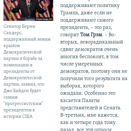
поддерживают политику
Трампа, даже если не
поддерживают самого
Сенатор Берни
президента, – это раз,
Сандерс,
говорит
Том Грэм
. – Во-
поддержанный левым
вторых, леворадикальный
крылом
сдвиг демократов очень
Демократической
многих беспокоит, в том
партии в борьбе за
числе умеренных
номинацию в
демократов, поэтому они не
президенты от
Демократической
получили того результата на
партии, заявил, что
выборах, которого
Джо Байден будет
ожидали. Особенно это
самым
касается Палаты
"прогрессистским"
представителей и Сената.
президентом в
В-третьих, мне кажется,
истории США
как и четыре года тому
назад, все эти опросы