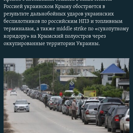
ПРИСОЕДИНЯЙТЕСЬ!
ПОБЕДИТЕЛЕЙ НЕ СУДЯТ?
Россией украинском Крыму обостряется в
результате дальнобойных ударов украинских
КРЫМ.НЕПОКОРЕННЫЙ
беспилотников по российским НПЗ и топливным
ELIFBE
терминалам, а также middle strike по «сухопутному
коридору» на Крымский полуостров через
УКРАИНСКАЯ ПРОБЛЕМА КРЫМА
оккупированные территории Украины.
Все сайты RFE/RL