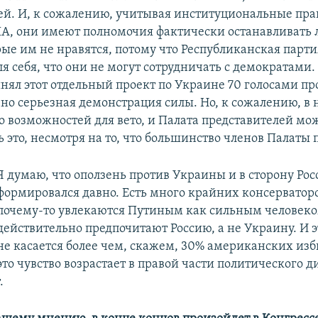
ей. И, к сожалению, учитывая институциональные пра
А, они имеют полномочия фактически останавливать
рые им не нравятся, потому что Республиканская парт
я себя, что они не могут сотрудничать с демократами.
нял этот отдельный проект по Украине 70 голосами про
чно серьезная демонстрация силы. Но, к сожалению, в
о возможностей для вето, и Палата представителей мо
 это, несмотря на то, что большинство членов Палаты п
Я думаю, что оползень против Украины и в сторону Рос
формировался давно. Есть много крайних консерватор
почему-то увлекаются Путиным как сильным человеко
действительно предпочитают Россию, а не Украину. И эт
не касается более чем, скажем, 30% американских изб
это чувство возрастает в правой части политического 
.