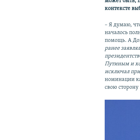
может быть, 
контексте вы
– Я думаю, чт
началось пол
помощь. А До
ранее заявлял
президентстве
Путиным и хо
исключал при
номинации ка
свою сторону