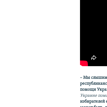
– Мы слышим,
республиканс
помощи Укр
Украине помо
избирателей е