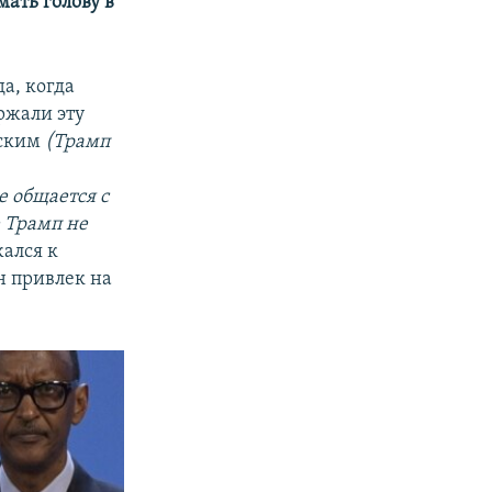
ать голову в
да, когда
ржали эту
йским
(Трамп
е общается с
 Трамп не
жался к
н привлек на