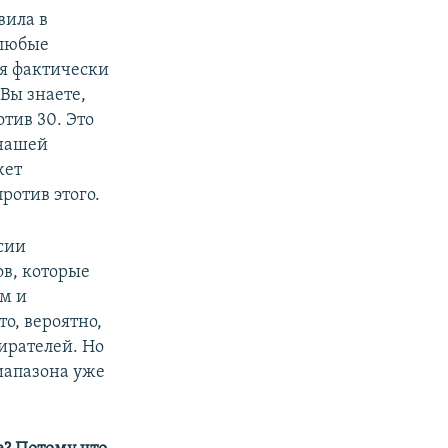
вила в
 любые
ия фактически
 Вы знаете,
тив 30. Это
 нашей
жет
ротив этого.
сии
ов, которые
м и
о, вероятно,
ирателей. Но
диапазона уже