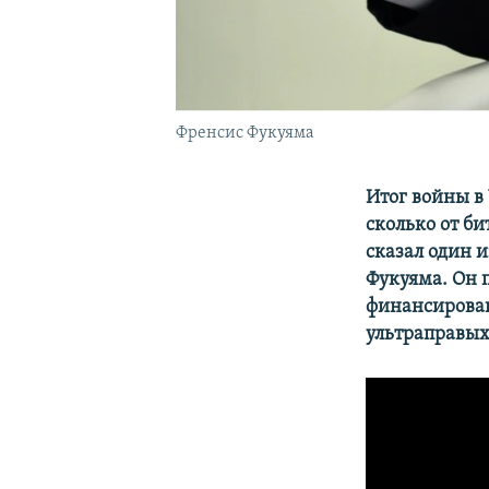
Френсис Фукуяма
Итог войны в 
сколько от б
сказал один 
Фукуяма. Он 
финансирован
ультраправых