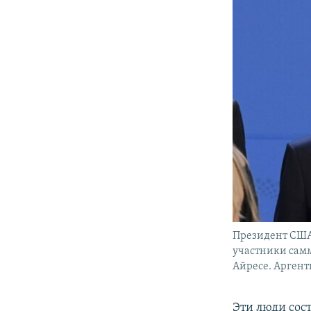
Президент США
участники самм
Айресе. Аргент
Эти люди сост