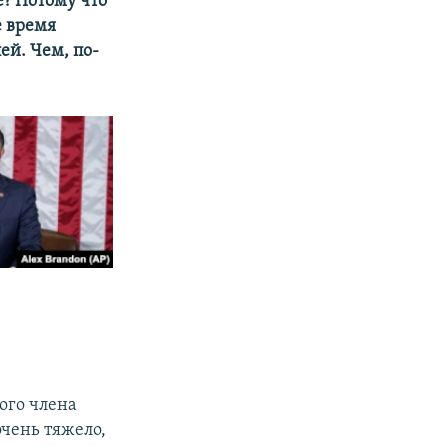
е? Потому что
е время
ей. Чем, по-
ого члена
чень тяжело,