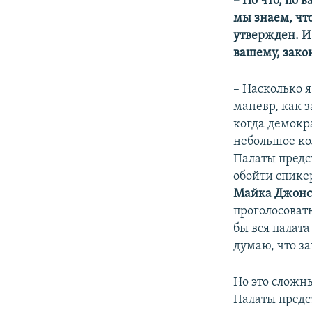
– Но что, по 
мы знаем, чт
утвержден. И
вашему, зако
– Насколько 
маневр, как з
когда демокр
небольшое ко
Палаты предс
обойти спике
Майка Джон
проголосовать
бы вся палата
думаю, что з
Но это сложн
Палаты предс