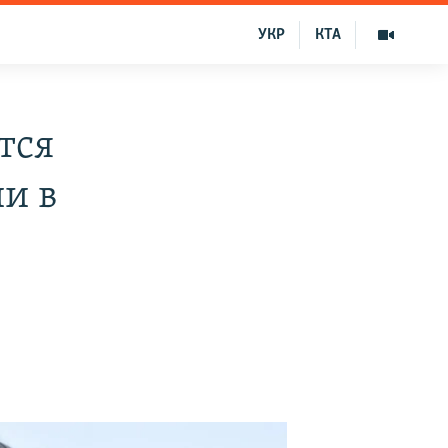
УКР
КТА
тся
и в