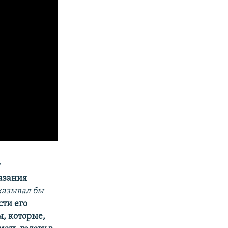
т
азания
казывал бы
сти его
ы, которые,