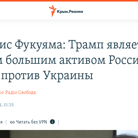
ис Фукуяма: Трамп являе
 большим активом Росси
 против Украины
ко
Радіо Свобода
, 15:35
ся
Читать без VPN