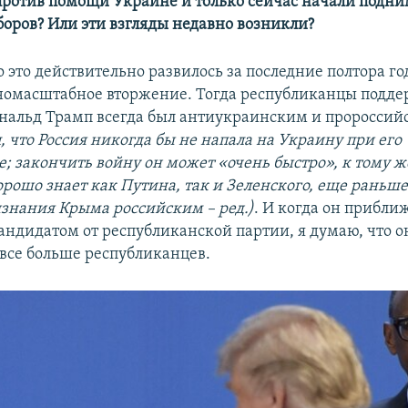
против помощи Украине и только сейчас начали подним
боров? Или эти взгляды недавно возникли?
о это действительно развилось за последние полтора го
номасштабное вторжение. Тогда республиканцы подде
нальд Трамп всегда был антиукраинским и проросси
, что Россия никогда бы не напала на Украину при его
; закончить войну он может «очень быстро», к тому ж
рошо знает как Путина, так и Зеленского, еще раньше
знания Крыма российским – ред.)
. И когда он прибли
ндидатом от республиканской партии, я думаю, что о
 все больше республиканцев.