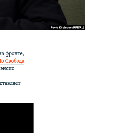
на фронте,
іо Свобода
рэнсис
ставляет