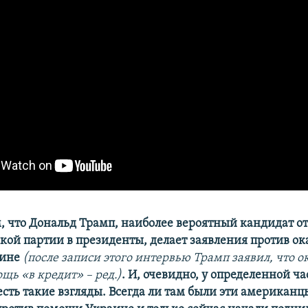
 что Дональд Трамп, наиболее вероятный кандидат о
кой партии в президенты, делает заявления против ок
аине
(после записи этого интервью Трамп заявил, что о
щь «в кредит» – ред.)
. И, очевидно, у определенной ча
сть такие взгляды. Всегда ли там были эти американц