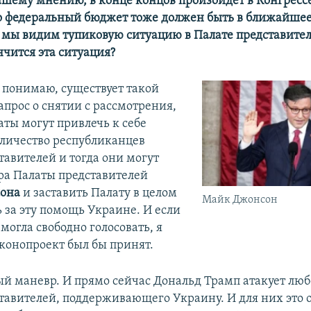
вашему мнению, в конце концов произойдет в Конгресс
о федеральный бюджет тоже должен быть в ближайше
 мы видим тупиковую ситуацию в Палате представител
нчится эта ситуация?
я понимаю, существует такой
апрос о снятии с рассмотрения,
аты могут привлечь к себе
личество республиканцев
тавителей и тогда они могут
ра Палаты представителей
сона
и заставить Палату в целом
Майк Джонсон
 за эту помощь Украине. И если
 могла свободно голосовать, я
аконопроект был бы принят.
ый маневр. И прямо сейчас Дональд Трамп атакует люб
тавителей, поддерживающего Украину. И для них это о