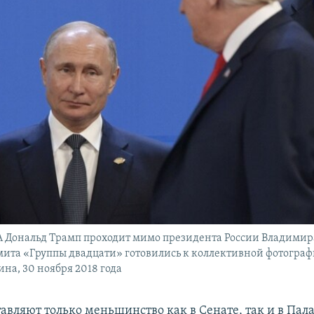
 Дональд Трамп проходит мимо президента России Владимира
ита «Группы двадцати» готовились к коллективной фотограф
ина, 30 ноября 2018 года
авляют только меньшинство как в Сенате, так и в Пал