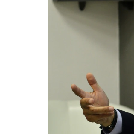
ПОБЕДИТЕЛЕЙ НЕ СУДЯТ?
КРЫМ.НЕПОКОРЕННЫЙ
ELIFBE
УКРАИНСКАЯ ПРОБЛЕМА КРЫМА