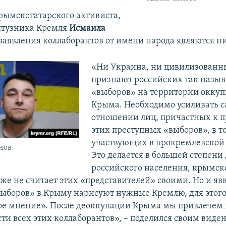
ымскотатарского активиста,
итузника Кремля
Исмаила
заявления коллаборантов от имени народа являются 
«Ни Украина, ни цивилизованн
признают российских так назы
«выборов» на территории окку
Крыма. Необходимо усиливать с
отношении лиц, причастных к 
этих преступных «выборов», в т
участвующих в прокремлевской 
нов
Это делается в большей степени
российского населения, крымск
же не считает этих «представителей» своими. Но и явк
выборов» в Крыму нарисуют нужные Кремлю, для этого 
е мнение». После деоккупации Крыма мы привлечем 
сти всех этих коллаборантов», – поделился своим виде