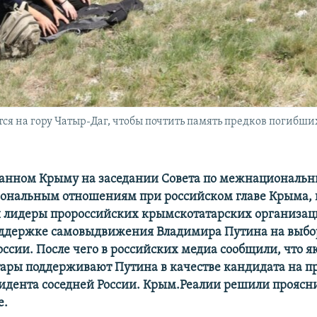
я на гору Чатыр-Даг, чтобы почтить память предков погибших
анном Крыму на заседании Совета по межнациональ
нальным отношениям при российском главе Крыма, 
 лидеры пророссийских крымскотатарских организац
оддержке самовыдвижения Владимира Путина на выбо
оссии. После чего в российских медиа сообщили, что я
ары поддерживают Путина в качестве кандидата на п
идента соседней России. Крым.Реалии решили проясн
е.