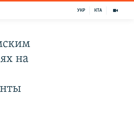
УКР
КТА
мским
ях на
енты