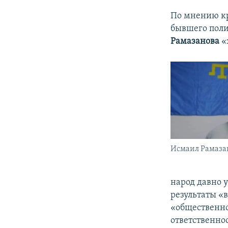
По мнению кр
бывшего пол
Рамазанова
«
Исмаил Рамаза
народ давно у
результаты «
«общественно
ответственно