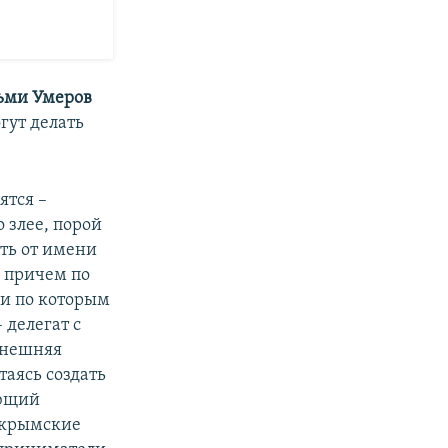
ьми Умеров
гут делать
ятся –
 злее, порой
ть от имени
, причем по
 и по которым
 делегат с
нешняя
таясь создать
яющий
 крымские