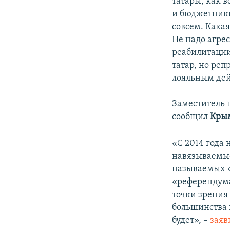
татары, как 
и бюджетники
совсем. Какая
Не надо агре
реабилитации
татар, но ре
лояльным дей
Заместитель 
сообщил
Кры
«С 2014 года
навязываемые
называемых 
«референдум
точки зрения
большинства 
будет», –
заяв