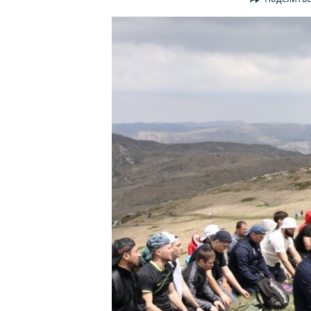
ПОБЕДИТЕЛЕЙ НЕ СУДЯТ?
КРЫМ.НЕПОКОРЕННЫЙ
ELIFBE
УКРАИНСКАЯ ПРОБЛЕМА КРЫМА