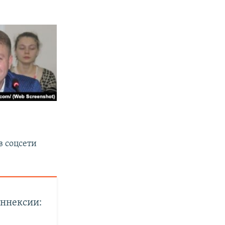
в соцсети
аннексии: