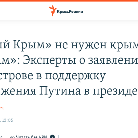
й Крым» не нужен кры
ам»: Эксперты о заявлени
строве в поддержку
жения Путина в презид
ев
, 13:05
ся
Читать без VPN