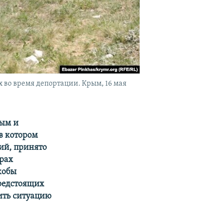
 во время депортации. Крым, 16 мая
ным и
в котором
ий, принято
рах
кобы
редстоящих
ить ситуацию