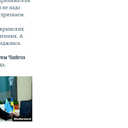
едприниматели
и не надо
е признаем.
в крымских
ченных. А
Меджлиса.
тем Чийгоз
да.