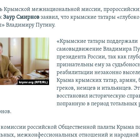
ль Крымской межнациональной миссии, пророссийски
к
Заур Смирнов
заявил, что крымские татары «глубоко
» Владимиру Путину.
«Крымские татары поддержали
самовыдвижение Владимира Пут
президента России, так как глуб
признательны ему за судьбоносн
реабилитации незаконно высел
Крыма крымских татар, армян, б
греков, немцев и итальянцев. Эт
восстановил историческую спра
попранную в период тотальных 
нов.
 комиссии российской Общественной палаты Крыма п
ьных, межконфессиональных отношений и народной