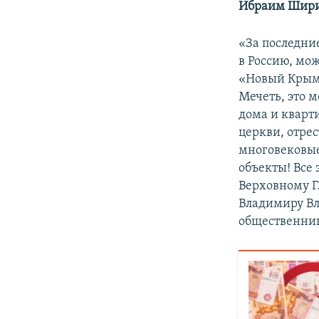
Ибраим Шир
«За последние
в Россию, мо
«Новый Крым»
Мечеть, это 
дома и кварт
церкви, отре
многовековы
объекты! Все
Верховному 
Владимиру Вл
общественни