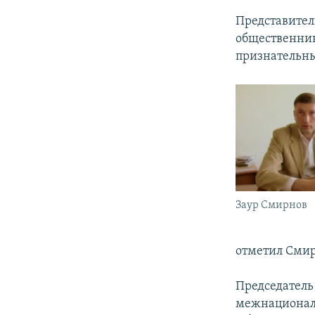
Представите
общественни
признательны
Заур Смирнов
отметил Смир
Председатель
межнационал