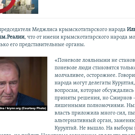
председателя Меджлиса крымскотатарского народа
Ил
м.Реалии
, что от имени крымскотатарского народа мо
лько его представительные органы.
«Поневоле лояльными не станов
поневоле люди становятся только
молчаливее, осторожнее. Говори
народа могут делегаты Курултая
вопросам, которые обсуждались
приняты решения, но Смирнов –
лишенными полномочиями. Ны
власть приложила много сил, пы
альтернативный орган, замен
Курултай. Не вышло. На выборы