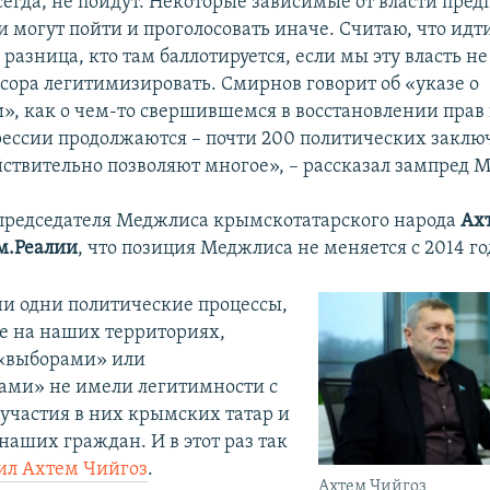
всегда, не пойдут. Некоторые зависимые от власти пр
 могут пойти и проголосовать иначе. Считаю, что идт
 разница, кто там баллотируется, если мы эту власть н
ссора легитимизировать. Смирнов говорит об «указе о
», как о чем-то свершившемся в восстановлении пра
прессии продолжаются – почти 200 политических заклю
ствительно позволяют многое», – рассказал зампред 
председателя Меджлиса крымскотатарского народа
Ах
м.Реалии
, что позиция Меджлиса не меняется с 2014 го
 ни одни политические процессы,
 на наших территориях,
«выборами» или
ами» не имели легитимности с
 участия в них крымских татар и
наших граждан. И в этот раз так
ил Ахтем Чийгоз
.
Ахтем Чийгоз