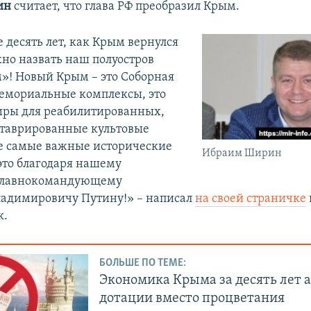
ин
считает, что глава РФ преобразил Крым.
 десять лет, как Крым вернулся
жно назвать наш полуостров
! Новый Крым – это Соборная
мемориальные комплексы, это
иры для реабилитированных,
ставрированные культовые
е самые важные исторические
Ибраим Ширин
 это благодаря нашему
Главнокомандующему
адимировичу Путину!» – написал
на своей страничке
к.
БОЛЬШЕ ПО ТЕМЕ:
Экономика Крыма за десять лет 
дотации вместо процветания