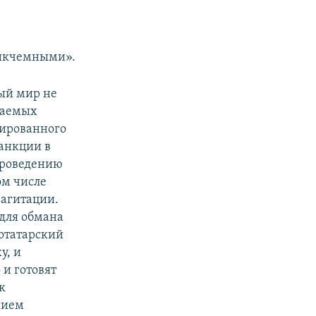
никчемными».
ый мир не
ваемых
пированного
анкции в
проведению
ом числе
агитации.
 для обмана
отатарский
у, и
и готовят
к
нием