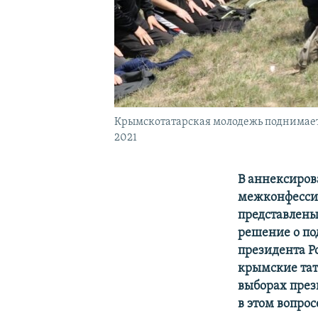
Крымскотатарская молодежь поднимаетс
2021
В аннексиров
межконфессио
представлены
решение о п
президента Р
крымские тат
выборах през
в этом вопрос