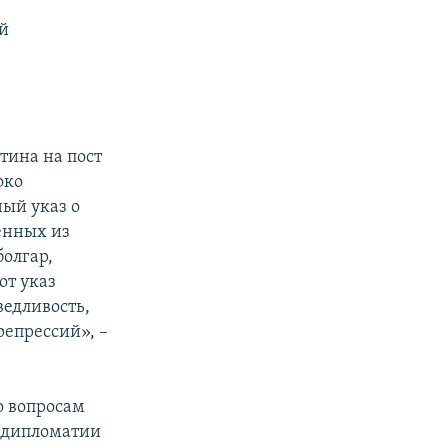
й
ина на пост
око
ый указ о
енных из
олгар,
от указ
ведливость,
репрессий», –
о вопросам
 дипломатии