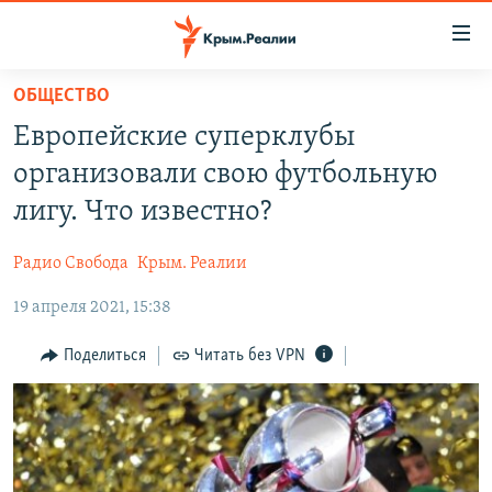
Доступность
ссылки
Вернуться
ОБЩЕСТВО
к
НОВОСТИ
Европейские суперклубы
основному
СПЕЦПРОЕКТЫ
содержанию
организовали свою футбольную
ВОДА
Вернутся
ГРУЗ 200
лигу. Что известно?
к
ИСТОРИЯ
КАРТА ВОЕННЫХ ОБЪЕКТОВ КРЫМА
главной
Радио Свобода
Крым. Реалии
ЕЩЕ
11 ЛЕТ ОККУПАЦИИ КРЫМА. 11 ИСТОРИЙ СОПРОТИВЛЕНИЯ
навигации
Вернутся
19 апреля 2021, 15:38
РАДІО СВОБОДА
ИНТЕРАКТИВ
к
КАК ОБОЙТИ БЛОКИРОВКУ
ИНФОГРАФИКА
Поделиться
Читать без VPN
поиску
ТЕЛЕПРОЕКТ КРЫМ.РЕАЛИИ
Українською
СОВЕТЫ ПРАВОЗАЩИТНИКОВ
Qırımtatar
ПРОПАВШИЕ БЕЗ ВЕСТИ