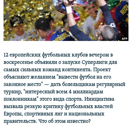
ПРИСОЕДИНЯЙТЕСЬ!
ПОБЕДИТЕЛЕЙ НЕ СУДЯТ?
КРЫМ.НЕПОКОРЕННЫЙ
ELIFBE
УКРАИНСКАЯ ПРОБЛЕМА КРЫМА
Все сайты RFE/RL
12 европейских футбольных клубов вечером в
воскресенье объявили о запуске Суперлиги для
самых сильных команд континента. Проект
объясняют желанием "вывести футбол на его
законное место" — дать болельщикам регулярный
турнир, "интересный всем 4 миллиардам
поклонникам" этого вида спорта. Инициатива
вызвала резкую критику футбольных властей
Европы, спортивных лиг и национальных
правительств. Что об этом известно?