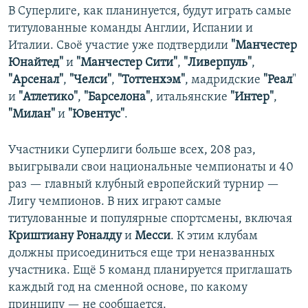
В Суперлиге, как планинуется, будут играть самые
титулованные команды Англии, Испании и
Италии. Своё участие уже подтвердили
"Манчестер
Юнайтед"
и
"Манчестер Сити"
,
"Ливерпуль"
,
"Арсенал"
,
"Челси"
,
"Тоттенхэм"
, мадридские
"Реал
"
и
"Атлетико"
,
"Барселона"
, итальянские
"Интер"
,
"Милан"
и
"Ювентус"
.
Участники Суперлиги больше всех, 208 раз,
выигрывали свои национальные чемпионаты и 40
раз — главный клубный европейский турнир —
Лигу чемпионов. В них играют самые
титулованные и популярные спортсмены, включая
Криштиану Роналду
и
Месси
. К этим клубам
должны присоединиться еще три неназванных
участника. Ещё 5 команд планируется приглашать
каждый год на сменной основе, по какому
принципу — не сообщается.