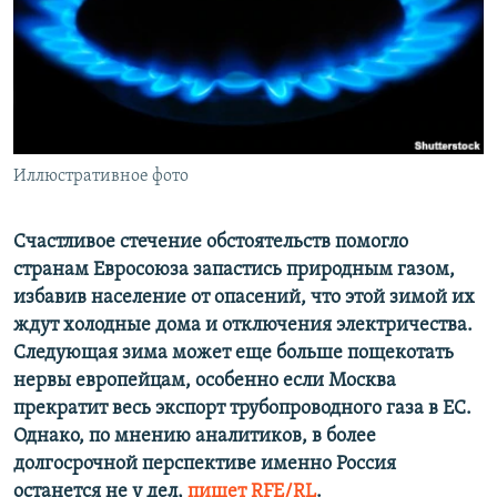
ПРИСОЕДИНЯЙТЕСЬ!
ПОБЕДИТЕЛЕЙ НЕ СУДЯТ?
КРЫМ.НЕПОКОРЕННЫЙ
ELIFBE
УКРАИНСКАЯ ПРОБЛЕМА КРЫМА
Все сайты RFE/RL
Иллюстративное фото
Счастливое стечение обстоятельств помогло
странам Евросоюза запастись природным газом,
избавив население от опасений, что этой зимой их
ждут холодные дома и отключения электричества.
Следующая зима может еще больше пощекотать
нервы европейцам, особенно если Москва
прекратит весь экспорт трубопроводного газа в ЕС.
Однако, по мнению аналитиков, в более
долгосрочной перспективе именно Россия
останется не у дел,
пишет RFE/RL
.