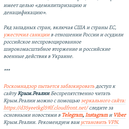
имеет целью «демилитаризацию и
денацификацию».
Ряд западных стран, включая США и страны ЕС,
ужесточил санкции
в отношении России и осудили
российское неспровоцированное
широкомасштабное вторжение и российские
военные действия в Украине.
***
Роскомнадзор пытается заблокировать
доступ к
сайту
Крым.Реалии
.
Беспрепятственно читать
Крым.Реалии можно с помощью
зеркального сайта:
https://d35yeetkgl59lf.cloudfront.net/
следите за
основными новостями в
Telegram
,
Instagram
и
Viber
Крым.Реалии. Рекомендуем вам
установить VPN
.