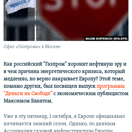
ПРИСОЕДИНЯЙТЕСЬ!
ПОБЕДИТЕЛЕЙ НЕ СУДЯТ?
КРЫМ.НЕПОКОРЕННЫЙ
ELIFBE
УКРАИНСКАЯ ПРОБЛЕМА КРЫМА
Все сайты RFE/RL
Офис «Газпрома» в Москве
Как российский "Газпром" хоронит нефтяную эру и
в чем причина энергетического кризиса, который
медленно, но верно накрывает Европу? Этой теме,
помимо других, был посвящен выпуск
программы
"Деньги на Свободе"
с экономическим публицистом
Максимом Блантом.
Уже в эту пятницу, 1 октября, в Европе официально
начинается зимний сезон. Однако, по данным
Ассоциации газовой инфраструктуры Европы,