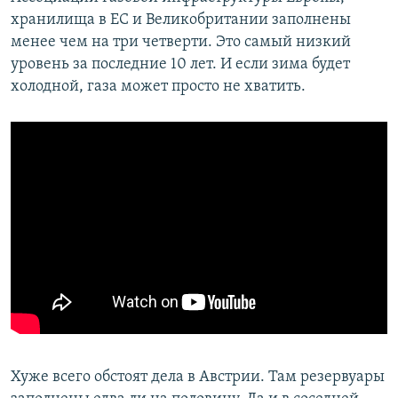
хранилища в ЕС и Великобритании заполнены
менее чем на три четверти. Это самый низкий
уровень за последние 10 лет. И если зима будет
холодной, газа может просто не хватить.
Хуже всего обстоят дела в Австрии. Там резервуары