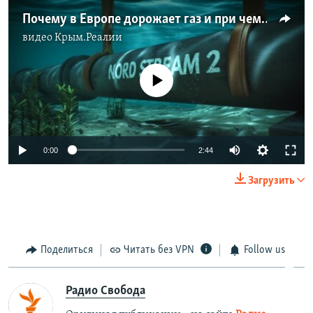
Почему в Европе дорожает газ и при чем тут «Северный поток – 2» (видео)
видео
Крым.Реалии
No media source currently available
0:00
2:44
Загрузить
Поделиться
Читать без VPN
Follow us
Радио Свобода