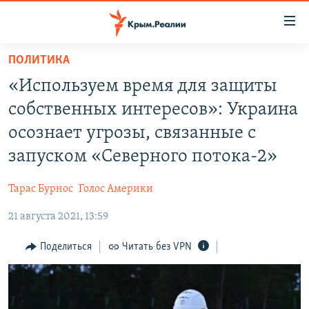
Доступность
ссылки
Вернуться
ПОЛИТИКА
к
НОВОСТИ
«Используем время для защиты
основному
СПЕЦПРОЕКТЫ
содержанию
собственных интересов»: Украина
ВОДА
Вернутся
ГРУЗ 200
осознает угрозы, связанные с
к
ИСТОРИЯ
КАРТА ВОЕННЫХ ОБЪЕКТОВ КРЫМА
запуском «Северного потока-2»
главной
ЕЩЕ
11 ЛЕТ ОККУПАЦИИ КРЫМА. 11 ИСТОРИЙ СОПРОТИВЛЕНИЯ
навигации
Тарас Бурнос
Голос Америки
Вернутся
РАДІО СВОБОДА
ИНТЕРАКТИВ
к
21 августа 2021, 13:59
КАК ОБОЙТИ БЛОКИРОВКУ
ИНФОГРАФИКА
поиску
Поделиться
Читать без VPN
ТЕЛЕПРОЕКТ КРЫМ.РЕАЛИИ
Українською
СОВЕТЫ ПРАВОЗАЩИТНИКОВ
Qırımtatar
ПРОПАВШИЕ БЕЗ ВЕСТИ