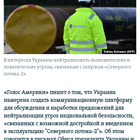
ПРИСОЕДИНЯЙТЕСЬ!
ПОБЕДИТЕЛЕЙ НЕ СУДЯТ?
КРЫМ.НЕПОКОРЕННЫЙ
ELIFBE
УКРАИНСКАЯ ПРОБЛЕМА КРЫМА
Все сайты RFE/RL
В интересах Украины нейтрализовать экономические и
политические угрозы, связанные с запуском «Северного
потока-2»
«Голос Америки» пишет о том, что Украина
намерена создать коммуникационную платформу
для обсуждения и наработки предложений для
нейтрализации угроз национальной безопасности,
«связанных с возможной достройкой и введением
в эксплуатацию "Северного потока-2"». Об этом
говорится в письмах Офиса президента Украины и