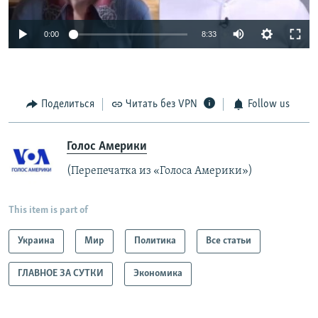
Auto
0:00
8:33
240p
360p
Поделиться
Читать без VPN
Follow us
Auto
240p
360p
480p
480p
720p
720p
1080p
Голос Америки
1080p
(Перепечатка из «Голоса Америки»)
This item is part of
Украина
Мир
Политика
Все статьи
ГЛАВНОЕ ЗА СУТКИ
Экономика