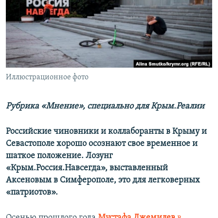
ПРИСОЕДИНЯЙТЕСЬ!
ПОБЕДИТЕЛЕЙ НЕ СУДЯТ?
КРЫМ.НЕПОКОРЕННЫЙ
ELIFBE
УКРАИНСКАЯ ПРОБЛЕМА КРЫМА
Все сайты RFE/RL
Иллюстрационное фото
Рубрика «Мнение», специально для Крым.Реалии
Российские чиновники и коллаборанты в Крыму и
Севастополе хорошо осознают свое временное и
шаткое положение. Лозунг
«Крым.Россия.Навсегда», выставленный
Аксеновым в Симферополе, это для легковерных
«патриотов».
Осенью прошлого года
Мустафа Джемилев
в