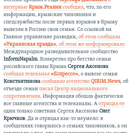
интервью
Крым.Реалии
сообщил
, что, по его
информации, крымские чиновники и
спецслужбисты после первых взрывов в Крыму
вывезли в Россию свои семьи. Со ссылкой на
Главное управление разведки,
об этом сообщала
«Украинская правда»
, об этом же информировало
Международное разведывательное сообщество
InformNapalm
. Конкретно про бегство семьи
российского главы Крыма
Сергея Аксенова
сообщал телеканал
«Еспрессо»
, о вывозе семьи
Константинова
сообщило агентство
QIRIM.News
, об
отъезде семьи
писал Центр национального
сопротивления
. Информация обошла фактически
все главные агентства и телеканалы. А
отрицал ее
один только советник Сергея Аксенова
Олег
Крючков
. Да и отрицал как-то неумело: в
сообщениях говорилось о семьях чиновников, а он