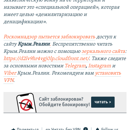
захватническую войну на ее территории и
называет это «специальной операцией», которая
имеет целью «демилитаризацию и
денацификацию».
Роскомнадзор пытается заблокировать
доступ к
сайту
Крым.Реалии
.
Беспрепятственно читать
Крым.Реалии можно с помощью
зеркального сайта
:
https://d2lv9hr4vgj0lp.cloudfront.net/
. Также следите
за основными новостями
Telegram
,
Instagram
и
Viber
Крым.Реалии. Рекомендуем вам
установить
VPN
.
Сайт заблокирован?
читать >
Обойдите блокировку!
Поделиться
Читать без VPN
Follow us