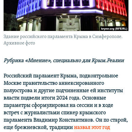
ПРИСОЕДИНЯЙТЕСЬ!
ПОБЕДИТЕЛЕЙ НЕ СУДЯТ?
КРЫМ.НЕПОКОРЕННЫЙ
ELIFBE
Здание российского парламента Крыма в Симферополе.
УКРАИНСКАЯ ПРОБЛЕМА КРЫМА
Архивное фото
Все сайты RFE/RL
Рубрика «Мнение», специально для Крым.Реалии
Российский парламент Крыма, подконтрольное
Москве правительство аннексированного
полуострова и другие подчиненные ей институты
власти подвели итоги 2024 года. Основные
параметры сформулировал на сессии и в ходе
встреч с журналистами спикер крымского
парламента Владимир Константинов. Он по старой,
еще брежневской, традиции
назвал этот год