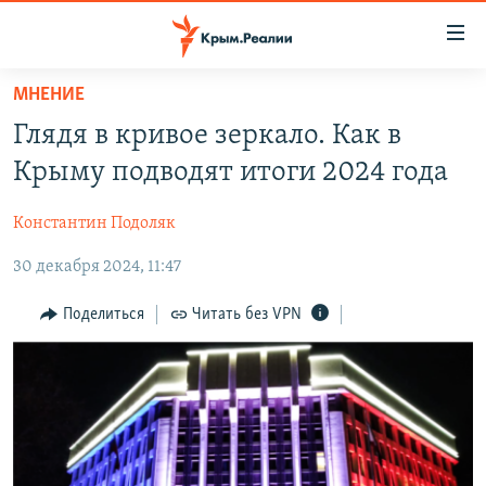
Доступность
ссылки
Вернуться
МНЕНИЕ
к
НОВОСТИ
Глядя в кривое зеркало. Как в
основному
СПЕЦПРОЕКТЫ
содержанию
Крыму подводят итоги 2024 года
ВОДА
Вернутся
ГРУЗ 200
к
Константин Подоляк
ИСТОРИЯ
КАРТА ВОЕННЫХ ОБЪЕКТОВ КРЫМА
главной
30 декабря 2024, 11:47
ЕЩЕ
11 ЛЕТ ОККУПАЦИИ КРЫМА. 11 ИСТОРИЙ СОПРОТИВЛЕНИЯ
навигации
Вернутся
РАДІО СВОБОДА
ИНТЕРАКТИВ
Поделиться
Читать без VPN
к
КАК ОБОЙТИ БЛОКИРОВКУ
ИНФОГРАФИКА
поиску
ТЕЛЕПРОЕКТ КРЫМ.РЕАЛИИ
Українською
СОВЕТЫ ПРАВОЗАЩИТНИКОВ
Qırımtatar
ПРОПАВШИЕ БЕЗ ВЕСТИ