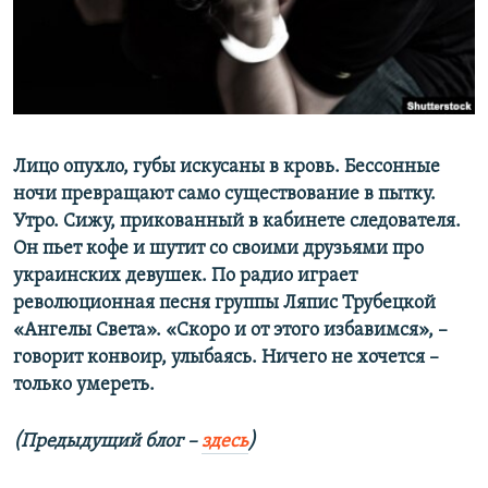
ПРИСОЕДИНЯЙТЕСЬ!
ПОБЕДИТЕЛЕЙ НЕ СУДЯТ?
КРЫМ.НЕПОКОРЕННЫЙ
ELIFBE
УКРАИНСКАЯ ПРОБЛЕМА КРЫМА
Все сайты RFE/RL
Лицо опухло, губы искусаны в кровь. Бессонные
ночи превращают само существование в пытку.
Утро. Сижу, прикованный в кабинете следователя.
Он пьет кофе и шутит со своими друзьями про
украинских девушек. По радио играет
революционная песня группы Ляпис Трубецкой
«Ангелы Света». «Скоро и от этого избавимся», –
говорит конвоир, улыбаясь. Ничего не хочется –
только умереть.
(Предыдущий блог –
здесь
)