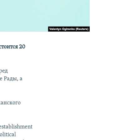
тоится 20
ред
е Рады, а
канского
d establishment
litical