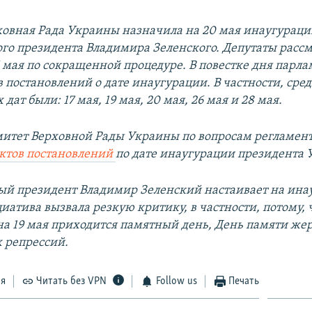
ховная Рада Украины назначила на 20 мая инаугурац
го президента Владимира Зеленского.
Депутаты расс
6 мая по сокращенной процедуре. В повестке дня парл
 постановлений о дате инаугурации. В частности, сре
дат были: 17 мая, 19 мая, 20 мая, 26 мая и 28 мая.
итет Верховной Рады Украины по вопросам регламен
ектов постановлений
по дате инаугурации президента 
й президент Владимир Зеленский настаивает на ина
иатива вызвала резкую критику, в частности, потому, ч
на 19 мая приходится памятный день, День памяти же
 репрессий.
ся
Читать без VPN
Follow us
Печать