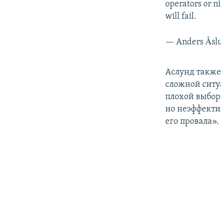
operators or ni
will fail.
— Anders Åsl
Аслунд также
сложной ситу
плохой выбор
но неэффекти
его провала».