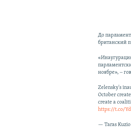
До парламент
британский п
«Инаугурация 
парламентски
ноябре», ‒ го
Zelensky's ina
October create
create a coalit
https://t.co/
— Taras Kuzio