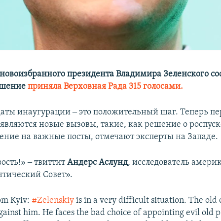
новоизбранного президента Владимира Зеленского сос
ешение
приняла Верховная Рада 315 голосами.
аты инаугурации ‒ это положительный шаг. Теперь пе
являются новые вызовы, такие, как решение о роспуск
ение на важные посты, отмечают эксперты на Западе.
ость!» ‒ твиттит
Андерс Аслунд
, исследователь амери
нтический Совет».
om Kyiv:
#Zelenskiy
is in a very difficult situation. The ol
gainst him. He faces the bad choice of appointing evil old po