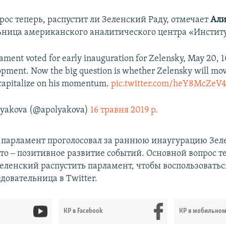
рос теперь, распустит ли Зеленский Раду, отмечает
Али
ьница американского аналитического центра «Институ
iament voted for early inauguration for Zelensky, May 20, 1
opment. Now the big question is whether Zelensky will mov
 capitalize on his momentum.
pic.twitter.com/heY8McZeV
lyakova (@apolyakova)
16 травня 2019 р.
парламент проголосовал за раннюю инаугурацию Зеле
Это ‒ позитивное развитие событий. Основной вопрос те
Зеленский распустить парламент, чтобы воспользовать
довательница в Twitter.
КР в Facebook
КР в мобильно