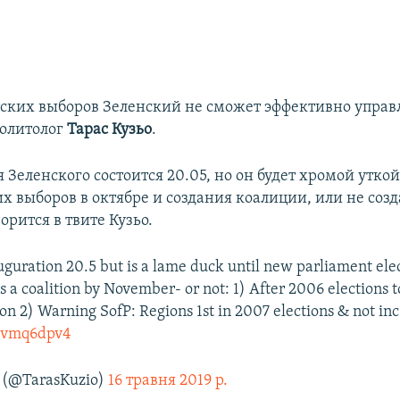
ских выборов Зеленский не сможет эффективно управл
олитолог
Тарас Кузьо
.
Зеленского состоится 20.05, но он будет хромой утко
х выборов в октябре и создания коалиции, или не созд
ворится в твите Кузьо.
uguration 20.5 but is a lame duck until new parliament ele
s a coalition by November- or not: 1) After 2006 elections 
ion 2) Warning SofP: Regions 1st in 2007 elections & not inc 
Ydvmq6dpv4
 (@TarasKuzio)
16 травня 2019 р.