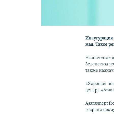
Инаугурация 
мая. Такое р
Назначение д
Зеленским по
также назнач
«Хорошая нов
центра «Атла
Assessment fr
is up in arms a