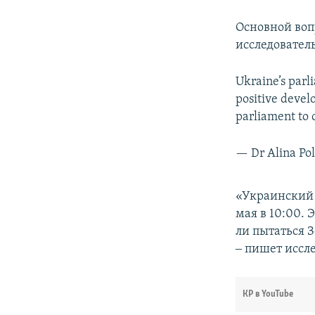
Основной воп
исследовател
Ukraine’s parl
positive devel
parliament to
— Dr Alina Po
«Украинский 
мая в 10:00. 
ли пытаться 
‒ пишет иссле
КР в YouTube