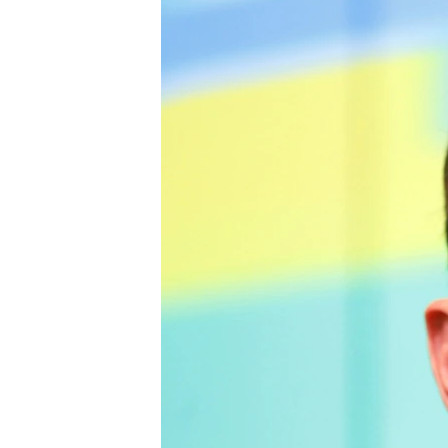
ПОБЕДИТЕЛЕЙ НЕ СУДЯТ?
КРЫМ.НЕПОКОРЕННЫЙ
ELIFBE
УКРАИНСКАЯ ПРОБЛЕМА КРЫМА