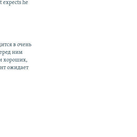
nt expects he
ится в очень
Перед ним
ли хороших,
ент ожидает