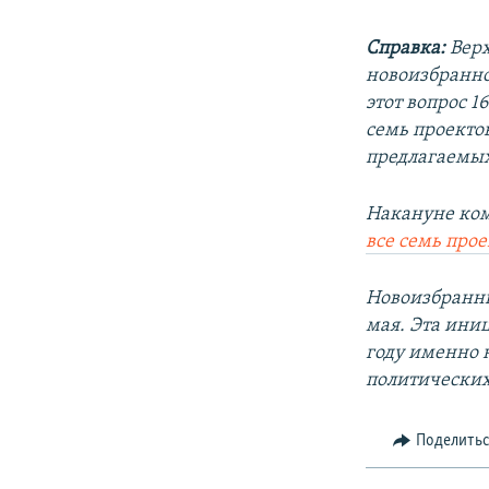
Справка:
Вер
новоизбранно
этот вопрос 1
семь проектов
предлагаемых 
Накануне ком
все семь про
Новоизбранны
мая. Эта иниц
году именно 
политических
Поделить