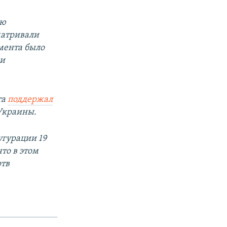
ию
матривали
амента было
ди
та
поддержал
Украины.
угурации 19
то в этом
ртв