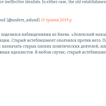
ce ineffective idealists. In either case, the old establishme
und (@anders_aslund)
15 травня 2019 р.
 поделился наблюдениями из Киева. «Зеленский наход
ации. Старый истеблишмент ополчился против него. 
: назначать старых плохих политических деятелей, и
вных идеалистов. В любом случае, старый истеблишм