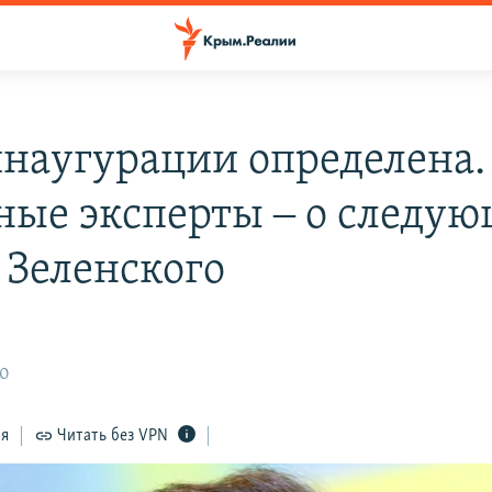
инаугурации определена.
ные эксперты ‒ о следу
 Зеленского
30
ся
Читать без VPN