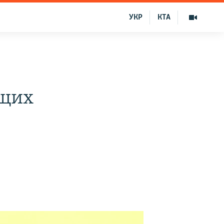
УКР
КТА
ющих