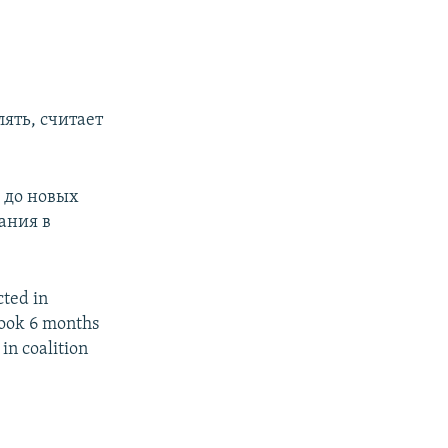
ять, считает
й до новых
ания в
cted in
took 6 months
in coalition