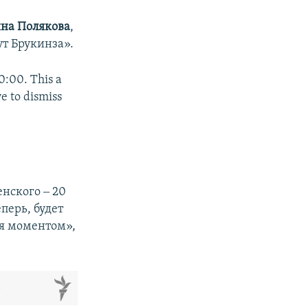
на Полякова
,
т Брукинза».
0:00. This a
e to dismiss
4
нского ‒ 20
перь, будет
ся моментом»,
м