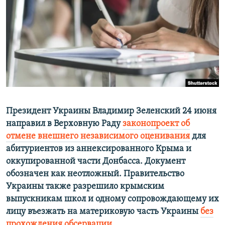
ПРИСОЕДИНЯЙТЕСЬ!
ПОБЕДИТЕЛЕЙ НЕ СУДЯТ?
КРЫМ.НЕПОКОРЕННЫЙ
ELIFBE
УКРАИНСКАЯ ПРОБЛЕМА КРЫМА
Все сайты RFE/RL
Президент Украины Владимир Зеленский 24 июня
направил в Верховную Раду
законопроект об
отмене внешнего независимого оценивания
для
абитуриентов из аннексированного Крыма и
оккупированной части Донбасса. Документ
обозначен как неотложный. Правительство
Украины также разрешило крымским
выпускникам школ и одному сопровождающему их
лицу въезжать на материковую часть Украины
без
прохождения обсервации
.