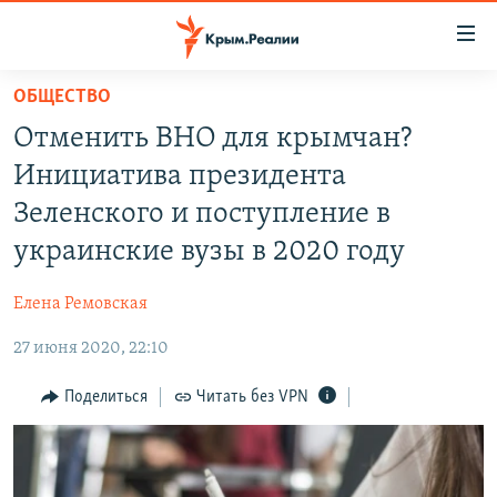
Доступность
ссылки
Вернуться
ОБЩЕСТВО
к
НОВОСТИ
Отменить ВНО для крымчан?
основному
СПЕЦПРОЕКТЫ
содержанию
Инициатива президента
ВОДА
Вернутся
ГРУЗ 200
Зеленского и поступление в
к
ИСТОРИЯ
КАРТА ВОЕННЫХ ОБЪЕКТОВ КРЫМА
украинские вузы в 2020 году
главной
ЕЩЕ
11 ЛЕТ ОККУПАЦИИ КРЫМА. 11 ИСТОРИЙ СОПРОТИВЛЕНИЯ
навигации
Елена Ремовская
Вернутся
РАДІО СВОБОДА
ИНТЕРАКТИВ
к
27 июня 2020, 22:10
КАК ОБОЙТИ БЛОКИРОВКУ
ИНФОГРАФИКА
поиску
Поделиться
Читать без VPN
ТЕЛЕПРОЕКТ КРЫМ.РЕАЛИИ
Українською
СОВЕТЫ ПРАВОЗАЩИТНИКОВ
Qırımtatar
ПРОПАВШИЕ БЕЗ ВЕСТИ