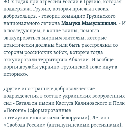
90-х годах при агрессии России в Грузию, которая
поддержала Грузию, которая прислала своих
добровольцев, - говорит командир Грузинского
национального легиона
Мамука Мамулашвили
. - И
в последующем, в конце войны, помогла
эвакуироваться мирным жителям, которые
практически должны были быть расстреляны со
стороны российских войск, которые тогда
оккупировали территорию Абхазии. И вообще
корни дружбы украино-грузинской тоже идут в
историю».
Другие иностранные добровольческие
подразделения в составе украинских вооруженных
сил - Батальон имени Кастуся Калиновского и Полк
«Погоня» (сформированные
антилукашенковскими белорусами), Легион
«Свобода России» (антипутинскими россиянами),