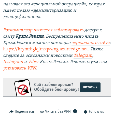
называет это «специальной операцией», которая
имеет целью «демилитаризацию и
денацификацию».
Роскомнадзор пытается заблокировать
доступ к
сайту
Крым.Реалии
.
Беспрепятственно читать
Крым.Реалии можно с помощью
зеркального сайта
:
https://krymrbglqfmsqvwng.azureedge.net.​
Также
следите за основными новостями
Telegram
,
Instagram
и
Viber
Крым.Реалии. Рекомендуем вам
установить VPN
.
Сайт заблокирован?
читать >
Обойдите блокировку!
Поделиться
Читать без VPN
Follow us