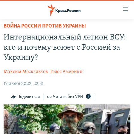
Доступность
ссылки
Вернуться
ВОЙНА РОССИИ ПРОТИВ УКРАИНЫ
к
НОВОСТИ
Интернациональный легион ВСУ:
основному
СПЕЦПРОЕКТЫ
содержанию
кто и почему воюет с Россией за
ВОДА
Вернутся
ГРУЗ 200
Украину?
к
ИСТОРИЯ
КАРТА ВОЕННЫХ ОБЪЕКТОВ КРЫМА
главной
Максим Москальков
Голос Америки
ЕЩЕ
11 ЛЕТ ОККУПАЦИИ КРЫМА. 11 ИСТОРИЙ СОПРОТИВЛЕНИЯ
навигации
Вернутся
17 июня 2022, 22:31
РАДІО СВОБОДА
ИНТЕРАКТИВ
к
КАК ОБОЙТИ БЛОКИРОВКУ
ИНФОГРАФИКА
Поделиться
Читать без VPN
поиску
ТЕЛЕПРОЕКТ КРЫМ.РЕАЛИИ
Українською
СОВЕТЫ ПРАВОЗАЩИТНИКОВ
Qırımtatar
ПРОПАВШИЕ БЕЗ ВЕСТИ