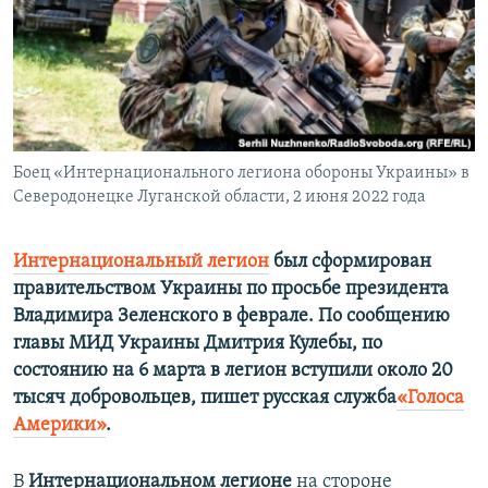
ПРИСОЕДИНЯЙТЕСЬ!
ПОБЕДИТЕЛЕЙ НЕ СУДЯТ?
КРЫМ.НЕПОКОРЕННЫЙ
ELIFBE
УКРАИНСКАЯ ПРОБЛЕМА КРЫМА
Все сайты RFE/RL
Боец «Интернационального легиона обороны Украины» в
Северодонецке Луганской области, 2 июня 2022 года
Интернациональный легион
был сформирован
правительством Украины по просьбе президента
Владимира Зеленского в феврале. По сообщению
главы МИД Украины Дмитрия Кулебы, по
состоянию на 6 марта в легион вступили около 20
тысяч добровольцев, пишет русская служба
«Голоса
Америки»
.
В
Интернациональном легионе
на стороне