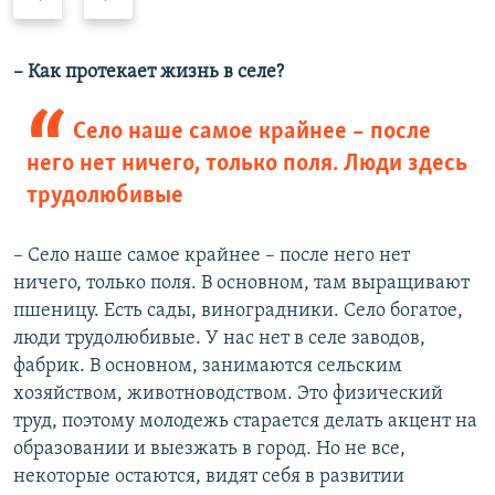
р
л
е
е
д
д
– Как протекает жизнь в селе?
ы
у
д
ю
Село наше самое крайнее – после
у
щ
него нет ничего, только поля. Люди здесь
щ
и
трудолюбивые
и
й
й
с
– Село наше самое крайнее – после него нет
с
л
ничего, только поля. В основном, там выращивают
л
а
пшеницу. Есть сады, виноградники. Село богатое,
а
й
люди трудолюбивые. У нас нет в селе заводов,
й
д
фабрик. В основном, занимаются сельским
д
хозяйством, животноводством. Это физический
труд, поэтому молодежь старается делать акцент на
образовании и выезжать в город. Но не все,
некоторые остаются, видят себя в развитии