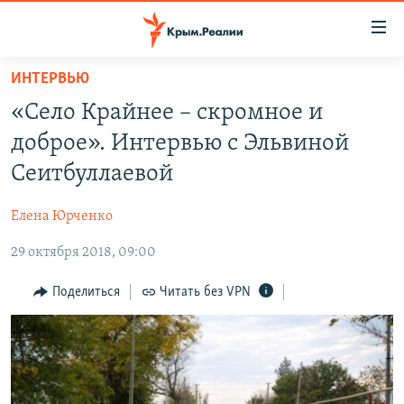
Доступность
ссылки
Вернуться
ИНТЕРВЬЮ
к
НОВОСТИ
«Село Крайнее – скромное и
основному
СПЕЦПРОЕКТЫ
содержанию
доброе». Интервью с Эльвиной
ВОДА
Вернутся
ГРУЗ 200
Сеитбуллаевой
к
ИСТОРИЯ
КАРТА ВОЕННЫХ ОБЪЕКТОВ КРЫМА
главной
Елена Юрченко
ЕЩЕ
11 ЛЕТ ОККУПАЦИИ КРЫМА. 11 ИСТОРИЙ СОПРОТИВЛЕНИЯ
навигации
Вернутся
29 октября 2018, 09:00
РАДІО СВОБОДА
ИНТЕРАКТИВ
к
КАК ОБОЙТИ БЛОКИРОВКУ
ИНФОГРАФИКА
Поделиться
Читать без VPN
поиску
ТЕЛЕПРОЕКТ КРЫМ.РЕАЛИИ
Українською
СОВЕТЫ ПРАВОЗАЩИТНИКОВ
Qırımtatar
ПРОПАВШИЕ БЕЗ ВЕСТИ