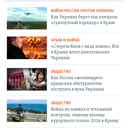
ВОЙНА РОССИИ ПРОТИВ УКРАИНЫ
Как Украина берет под контроль
«сухопутный коридор» в Крым
КРЫМ И ВОЙНА
«Стереть Киев с лица земли». Кто
в Крыму хочет уничтожения
Украины
ОБЩЕСТВО
Как Россия «мотивирует»
крымских абитуриентов
поступать в вузы Украины
ОБЩЕСТВО
Война на пляжах и тотальный
контроль: главные вызовы
курортного сезона-2026 в Крыму