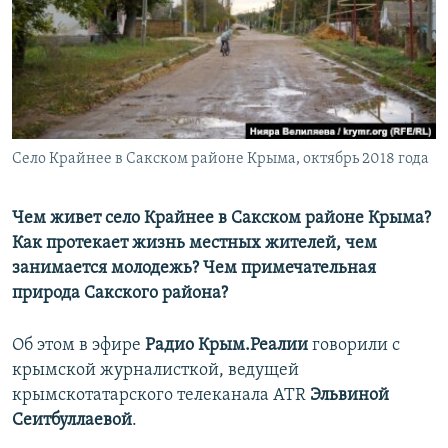
ПРИСОЕДИНЯЙТЕСЬ!
ПОБЕДИТЕЛЕЙ НЕ СУДЯТ?
КРЫМ.НЕПОКОРЕННЫЙ
ELIFBE
УКРАИНСКАЯ ПРОБЛЕМА КРЫМА
Все сайты RFE/RL
Село Крайнее в Сакском районе Крыма, октябрь 2018 года
Чем живет село Крайнее в Сакском районе Крыма?
Как протекает жизнь местных жителей, чем
занимается молодежь? Чем примечательная
природа Сакского района?
Об этом в эфире
Радио Крым.Реалии
говорили с
крымской журналисткой, ведущей
крымскотатарского телеканала ATR
Эльвиной
Сеитбуллаевой
.