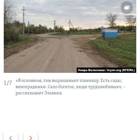
«В основном, там выращивают пшеницу. Есть сады,
1/7
виноградники. Село богатое, люди трудолюбивые», –
рассказывает Эльвина
П
С