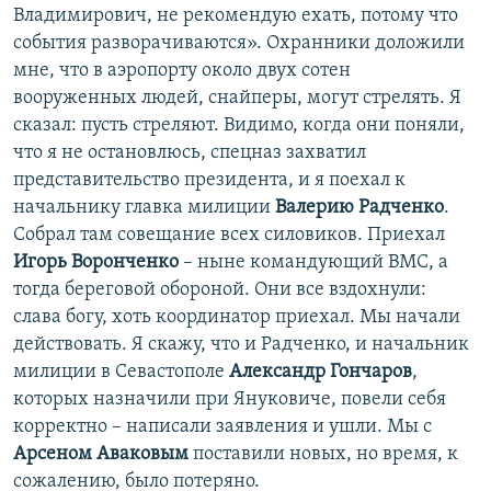
Владимирович, не рекомендую ехать, потому что
события разворачиваются». Охранники доложили
мне, что в аэропорту около двух сотен
вооруженных людей, снайперы, могут стрелять. Я
сказал: пусть стреляют. Видимо, когда они поняли,
что я не остановлюсь, спецназ захватил
представительство президента, и я поехал к
начальнику главка милиции
Валерию Радченко
.
Собрал там совещание всех силовиков. Приехал
Игорь Воронченко
– ныне командующий ВМС, а
тогда береговой обороной. Они все вздохнули:
слава богу, хоть координатор приехал. Мы начали
действовать. Я скажу, что и Радченко, и начальник
милиции в Севастополе
Александр Гончаров
,
которых назначили при Януковиче, повели себя
корректно – написали заявления и ушли. Мы с
Арсеном Аваковым
поставили новых, но время, к
сожалению, было потеряно.