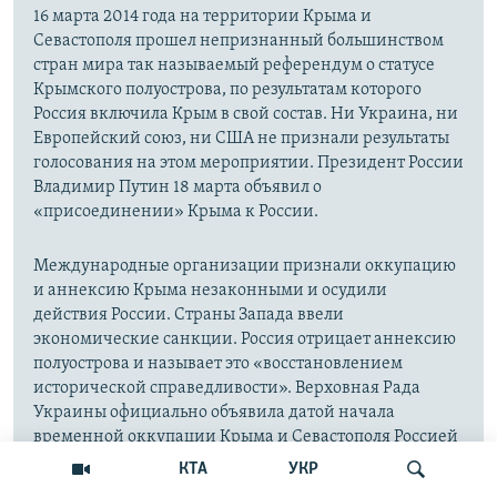
16 марта 2014 года на территории Крыма и
Севастополя прошел непризнанный большинством
стран мира так называемый референдум о статусе
Крымского полуострова, по результатам которого
Россия включила Крым в свой состав. Ни Украина, ни
Европейский союз, ни США не признали результаты
голосования на этом мероприятии. Президент России
Владимир Путин 18 марта объявил о
«присоединении» Крыма к России.
Международные организации признали оккупацию
и аннексию Крыма незаконными и осудили
действия России. Страны Запада ввели
экономические санкции. Россия отрицает аннексию
полуострова и называет это «восстановлением
исторической справедливости». Верховная Рада
Украины официально объявила датой начала
временной оккупации Крыма и Севастополя Россией
20 февраля 2014 года.
КТА
УКР