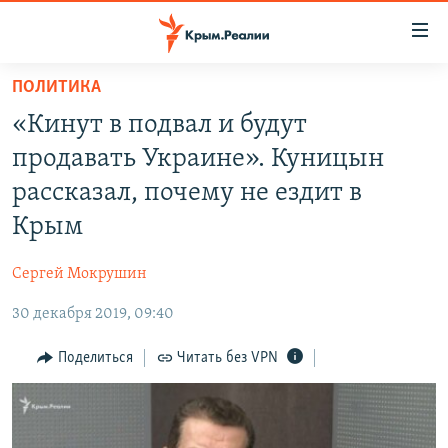
Доступность
ссылки
Вернуться
ПОЛИТИКА
к
НОВОСТИ
«Кинут в подвал и будут
основному
СПЕЦПРОЕКТЫ
содержанию
продавать Украине». Куницын
ВОДА
Вернутся
ГРУЗ 200
рассказал, почему не ездит в
к
ИСТОРИЯ
КАРТА ВОЕННЫХ ОБЪЕКТОВ КРЫМА
Крым
главной
ЕЩЕ
11 ЛЕТ ОККУПАЦИИ КРЫМА. 11 ИСТОРИЙ СОПРОТИВЛЕНИЯ
навигации
Сергей Мокрушин
Вернутся
РАДІО СВОБОДА
ИНТЕРАКТИВ
к
30 декабря 2019, 09:40
КАК ОБОЙТИ БЛОКИРОВКУ
ИНФОГРАФИКА
поиску
Поделиться
Читать без VPN
ТЕЛЕПРОЕКТ КРЫМ.РЕАЛИИ
Українською
СОВЕТЫ ПРАВОЗАЩИТНИКОВ
Qırımtatar
ПРОПАВШИЕ БЕЗ ВЕСТИ