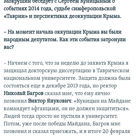
Мокрушин беседует с Сергеем Куницыным о
событиях 2014 года, судьбе симферопольской
«Таврии» и перспективах деоккупации Крыма.
– На момент начала оккупации Крыма вы были
народным депутатом. Как эти события затронули
вас?
– Начнем с того, что за неделю до захвата Крыма я
защищал докторскую диссертацию в Таврическом
национальном университете. Защита должна была
состояться еще в декабре 2013 года, но ректор
Николай Багров
сказал мне, что ему лично
позвонил
Виктор Янукович
: «Куницын на Майдане
командует афганцами, он не должен защититься».
Людей тогда просто не пустили в университет.
Потом, уже после победы Майдана, Багров мне
позвонил и сказал приезжать, и в итоге 20 февраля