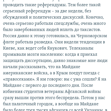
проводить такие референдумы. Тем более такой
серьезный референдум – за две недели, без
обсуждений и политических дискуссий. Конечно,
очень серьезно работали спецслужбы, очень много
было завербованных людей вплоть до таксистов.
Россия давно к этому готовилась, на Черноморском
флоте работала разведка. Они видели тенденции в
Киеве, как ведет себя Янукович. Телеканалы
промывали мозги населению: когда я приехал
защищать диссертацию, давно знакомые мне люди
начали рассказывать, что на Майдане
американские войска, а в Крым поедут поезда с
«правосеками». Я им говорю: вы с ума сошли? Я на
Майдане с первого до последнего дня. После
избиения студентов ветераны Афганской войны
сразу вышли против этого беспредела. Потом у нас
был палаточный городок, а вообще на Майдане
было более трех тысяч афганцев со всей Украины, в