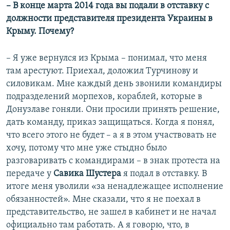
– В конце марта 2014 года вы подали в отставку с
должности представителя президента Украины в
Крыму. Почему?
– Я уже вернулся из Крыма – понимал, что меня
там арестуют. Приехал, доложил Турчинову и
силовикам. Мне каждый день звонили командиры
подразделений морпехов, кораблей, которые в
Донузлаве гоняли. Они просили принять решение,
дать команду, приказ защищаться. Когда я понял,
что всего этого не будет – а я в этом участвовать не
хочу, потому что мне уже стыдно было
разговаривать с командирами – в знак протеста на
передаче у
Савика Шустера
я подал в отставку. В
итоге меня уволили «за ненадлежащее исполнение
обязанностей». Мне сказали, что я не поехал в
представительство, не зашел в кабинет и не начал
официально там работать. А я говорю, что, в