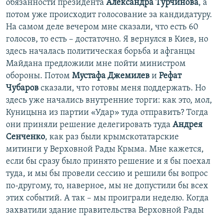
обязанности президента
Александра Турчинова
, а
потом уже происходит голосование за кандидатуру.
На самом деле вечером мне сказали, что есть 60
голосов, то есть – достаточно. Я вернулся в Киев, но
здесь началась политическая борьба и афганцы
Майдана предложили мне пойти министром
обороны. Потом
Мустафа Джемилев
и
Рефат
Чубаров
сказали, что готовы меня поддержать. Но
здесь уже начались внутренние торги: как это, мол,
Куницына из партии «Удар» туда отправить? Тогда
они приняли решение делегировать туда
Андрея
Сенченко
, как раз были крымскотатарские
митинги у Верховной Рады Крыма. Мне кажется,
если бы сразу было принято решение и я бы поехал
туда, и мы бы провели сессию и решили бы вопрос
по-другому, то, наверное, мы не допустили бы всех
этих событий. А так – мы проиграли неделю. Когда
захватили здание правительства Верховной Рады