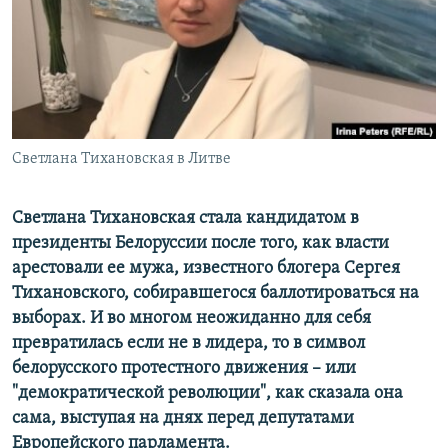
ПРИСОЕДИНЯЙТЕСЬ!
ПОБЕДИТЕЛЕЙ НЕ СУДЯТ?
КРЫМ.НЕПОКОРЕННЫЙ
ELIFBE
УКРАИНСКАЯ ПРОБЛЕМА КРЫМА
Все сайты RFE/RL
Светлана Тихановская в Литве
Светлана Тихановская стала кандидатом в
президенты Белоруссии после того, как власти
арестовали ее мужа, известного блогера Сергея
Тихановского, собиравшегося баллотироваться на
выборах. И во многом неожиданно для себя
превратилась если не в лидера, то в символ
белорусского протестного движения – или
"демократической революции", как сказала она
сама, выступая на днях перед депутатами
Европейского парламента.